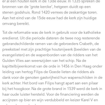
er al een houten kerk in de 13de eeuw. In 1335 spreken de
Webshop
bronnen van de ‘grote kercke’, hetgeen duidt op een
stenen godshuis. Rond 1420 verrees de zeskantige toren.
Contact
Aan het eind van de 15de eeuw had de kerk zijn huidige
omvang bereikt.
Tot de reformatie was de kerk in gebruik voor de katholieke
eredienst. Uit die periode dateren de twee nog resterende
gebrandschilderde ramen van de gebroeders Crabeth, de
preekstoel met zijn prachtige houtsnijwerk (beelden van de
evangelisten) en de wapenborden van de ridders van het
Gulden Vlies aan weerszijden van het schip. Na de
kapittelbijeenkomst van de orde in 1456 in Den Haag onder
leiding van hertog Filips de Goede lieten de ridders als
dank voor de genoten gastvrijheid hun wapenschilden in de
kerk achter. Het bord van Filips hangt apart aan een pilaar
bij het hoogkoor. Na de grote brand in 1539 werd de kerk in
haar oude luister hersteld. Voor de financiering werden de
accijnzen op bier en wijn verdubbeld en keizer Karel V en