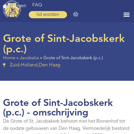
FAQ
inloggen
lid worden
Home
Grote of Sint-Jacobskerk
Zoeken
(p.c.)
Over ons
Home
»
Jacobalia
»
Grote of Sint-Jacobskerk (p.c.)
Zuid-Holland
,
Den Haag
Op weg
Spirituele reis
Ervaringen
Grote of Sint-Jacobskerk
Regio’s
(p.c.) - omschrijving
Nieuws
De Grote of St. Jacobskerk behoort met het Binnenhof tot
Agenda
de oudste gebouwen van Den Haag. Vermoedelijk bestond