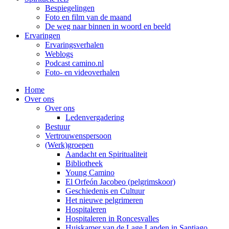
Bespiegelingen
Foto en film van de maand
De weg naar binnen in woord en beeld
Ervaringen
Ervaringsverhalen
Weblogs
Podcast camino.nl
Foto- en videoverhalen
Home
Over ons
Over ons
Ledenvergadering
Bestuur
Vertrouwenspersoon
(Werk)groepen
Aandacht en Spiritualiteit
Bibliotheek
Young Camino
El Orfeón Jacobeo (pelgrimskoor)
Geschiedenis en Cultuur
Het nieuwe pelgrimeren
Hospitaleren
Hospitaleren in Roncesvalles
Huiskamer van de Lage Landen in Santiago