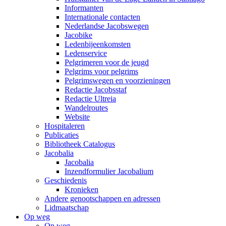
Informanten
Internationale contacten
Nederlandse Jacobswegen
Jacobike
Ledenbijeenkomsten
Ledenservice
Pelgrimeren voor de jeugd
Pelgrims voor pelgrims
Pelgrimswegen en voorzieningen
Redactie Jacobsstaf
Redactie Ultreia
Wandelroutes
Website
Hospitaleren
Publicaties
Bibliotheek Catalogus
Jacobalia
Jacobalia
Inzendformulier Jacobalium
Geschiedenis
Kronieken
Andere genootschappen en adressen
Lidmaatschap
Op weg
Op weg