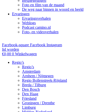
Bespiegelingen
Foto en film van de maand
De weg naar binnen in woord en beeld
Ervaringen
Ervaringsverhalen
Weblogs
Podcast camino.nl
Foto- en videoverhalen
Facebook-square
Facebook
Instagram
lid worden
€
0,00
0
Winkelwagen
Regio’s
Regio’s
Amsterdam
Arnhem / Nijmegen
Regio Bollenstreek-Rijnland
Breda / Tilburg
Den Bosch
Den Haag
Friesland
Groningen / Drenthe
Limburg
Midden-Nederland