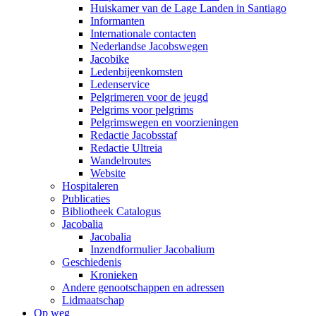
Huiskamer van de Lage Landen in Santiago
Informanten
Internationale contacten
Nederlandse Jacobswegen
Jacobike
Ledenbijeenkomsten
Ledenservice
Pelgrimeren voor de jeugd
Pelgrims voor pelgrims
Pelgrimswegen en voorzieningen
Redactie Jacobsstaf
Redactie Ultreia
Wandelroutes
Website
Hospitaleren
Publicaties
Bibliotheek Catalogus
Jacobalia
Jacobalia
Inzendformulier Jacobalium
Geschiedenis
Kronieken
Andere genootschappen en adressen
Lidmaatschap
Op weg