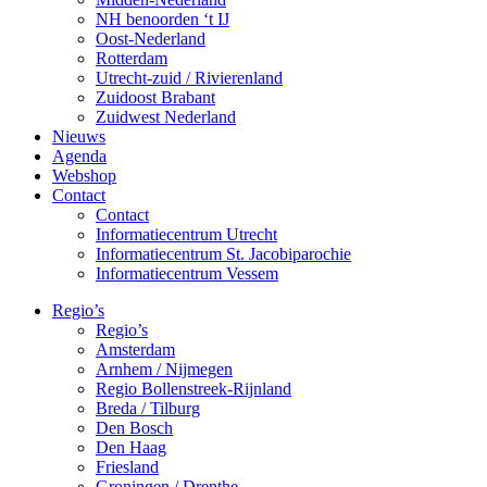
NH benoorden ‘t IJ
Oost-Nederland
Rotterdam
Utrecht-zuid / Rivierenland
Zuidoost Brabant
Zuidwest Nederland
Nieuws
Agenda
Webshop
Contact
Contact
Informatiecentrum Utrecht
Informatiecentrum St. Jacobiparochie
Informatiecentrum Vessem
Regio’s
Regio’s
Amsterdam
Arnhem / Nijmegen
Regio Bollenstreek-Rijnland
Breda / Tilburg
Den Bosch
Den Haag
Friesland
Groningen / Drenthe