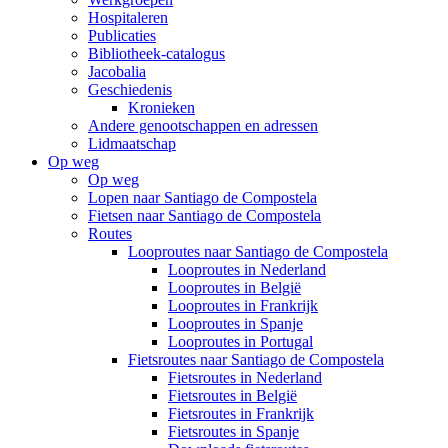
Hospitaleren
Publicaties
Bibliotheek-catalogus
Jacobalia
Geschiedenis
Kronieken
Andere genootschappen en adressen
Lidmaatschap
Op weg
Op weg
Lopen naar Santiago de Compostela
Fietsen naar Santiago de Compostela
Routes
Looproutes naar Santiago de Compostela
Looproutes in Nederland
Looproutes in België
Looproutes in Frankrijk
Looproutes in Spanje
Looproutes in Portugal
Fietsroutes naar Santiago de Compostela
Fietsroutes in Nederland
Fietsroutes in België
Fietsroutes in Frankrijk
Fietsroutes in Spanje