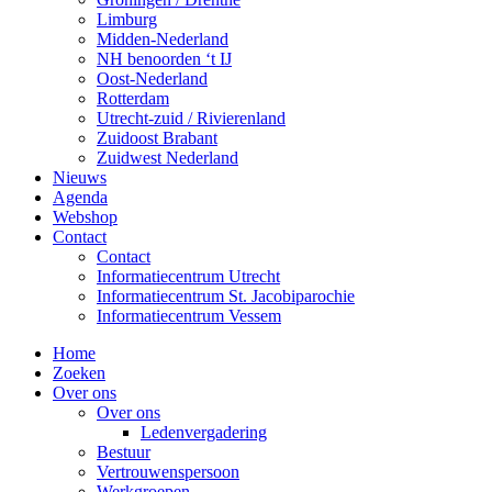
Limburg
Midden-Nederland
NH benoorden ‘t IJ
Oost-Nederland
Rotterdam
Utrecht-zuid / Rivierenland
Zuidoost Brabant
Zuidwest Nederland
Nieuws
Agenda
Webshop
Contact
Contact
Informatiecentrum Utrecht
Informatiecentrum St. Jacobiparochie
Informatiecentrum Vessem
Home
Zoeken
Over ons
Over ons
Ledenvergadering
Bestuur
Vertrouwenspersoon
Werkgroepen