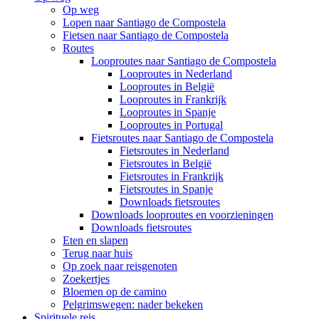
Op weg
Lopen naar Santiago de Compostela
Fietsen naar Santiago de Compostela
Routes
Looproutes naar Santiago de Compostela
Looproutes in Nederland
Looproutes in België
Looproutes in Frankrijk
Looproutes in Spanje
Looproutes in Portugal
Fietsroutes naar Santiago de Compostela
Fietsroutes in Nederland
Fietsroutes in België
Fietsroutes in Frankrijk
Fietsroutes in Spanje
Downloads fietsroutes
Downloads looproutes en voorzieningen
Downloads fietsroutes
Eten en slapen
Terug naar huis
Op zoek naar reisgenoten
Zoekertjes
Bloemen op de camino
Pelgrimswegen: nader bekeken
Spirituele reis