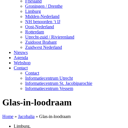
Friesland
Groningen / Drenthe
Limburg
Midden-Nederland
NH benoorden ‘t IJ
Oost-Nederland
Rotterdam
Utrecht-zuid / Rivierenland
Zuidoost Brabant
Zuidwest Nederland
Nieuws
Agenda
Webshop
Contact
Contact
Informatiecentrum Utrecht
Informatiecentrum St. Jacobiparochie
Informatiecentrum Vessem
Glas-in-loodraam
Home
»
Jacobalia
»
Glas-in-loodraam
Limburg
,