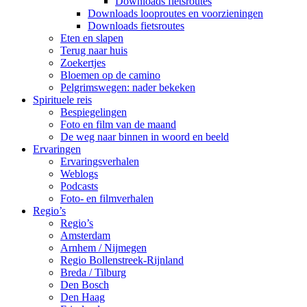
Downloads fietsroutes
Downloads looproutes en voorzieningen
Downloads fietsroutes
Eten en slapen
Terug naar huis
Zoekertjes
Bloemen op de camino
Pelgrimswegen: nader bekeken
Spirituele reis
Bespiegelingen
Foto en film van de maand
De weg naar binnen in woord en beeld
Ervaringen
Ervaringsverhalen
Weblogs
Podcasts
Foto- en filmverhalen
Regio’s
Regio’s
Amsterdam
Arnhem / Nijmegen
Regio Bollenstreek-Rijnland
Breda / Tilburg
Den Bosch
Den Haag