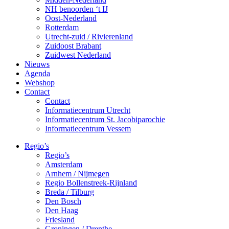
NH benoorden ‘t IJ
Oost-Nederland
Rotterdam
Utrecht-zuid / Rivierenland
Zuidoost Brabant
Zuidwest Nederland
Nieuws
Agenda
Webshop
Contact
Contact
Informatiecentrum Utrecht
Informatiecentrum St. Jacobiparochie
Informatiecentrum Vessem
Regio’s
Regio’s
Amsterdam
Arnhem / Nijmegen
Regio Bollenstreek-Rijnland
Breda / Tilburg
Den Bosch
Den Haag
Friesland
Groningen / Drenthe