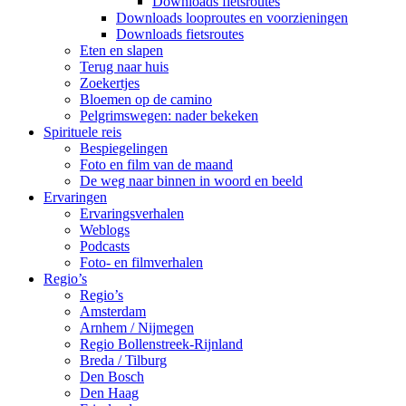
Downloads fietsroutes
Downloads looproutes en voorzieningen
Downloads fietsroutes
Eten en slapen
Terug naar huis
Zoekertjes
Bloemen op de camino
Pelgrimswegen: nader bekeken
Spirituele reis
Bespiegelingen
Foto en film van de maand
De weg naar binnen in woord en beeld
Ervaringen
Ervaringsverhalen
Weblogs
Podcasts
Foto- en filmverhalen
Regio’s
Regio’s
Amsterdam
Arnhem / Nijmegen
Regio Bollenstreek-Rijnland
Breda / Tilburg
Den Bosch
Den Haag