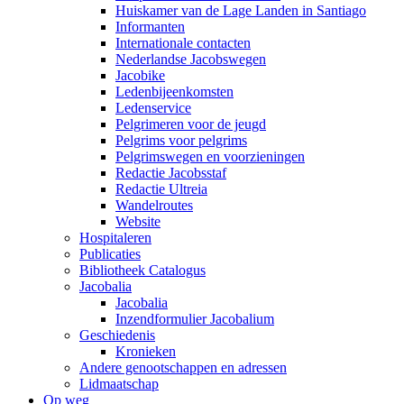
Huiskamer van de Lage Landen in Santiago
Informanten
Internationale contacten
Nederlandse Jacobswegen
Jacobike
Ledenbijeenkomsten
Ledenservice
Pelgrimeren voor de jeugd
Pelgrims voor pelgrims
Pelgrimswegen en voorzieningen
Redactie Jacobsstaf
Redactie Ultreia
Wandelroutes
Website
Hospitaleren
Publicaties
Bibliotheek Catalogus
Jacobalia
Jacobalia
Inzendformulier Jacobalium
Geschiedenis
Kronieken
Andere genootschappen en adressen
Lidmaatschap
Op weg