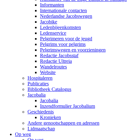
Informanten
Internationale contacten
Nederlandse Jacobswegen
Jacobike
Ledenbijeenkomsten
Ledenservice
Pelgrimeren voor de jeugd
Pelgrims voor pelgrims
Pelgrimswegen en voorzieningen
Redactie Jacobsstaf
Redactie Ultreia
Wandelroutes
Website
Hospitaleren
Publicaties
Bibliotheek Catalogus
Jacobalia
Jacobalia
Inzendformulier Jacobalium
Geschiedenis
Kronieken
Andere genootschappen en adressen
Lidmaatschap
Op weg
Op weg