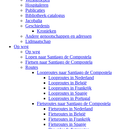
Hospitaleren
Publicaties
Bibliotheek-catalogus
Jacobalia
Geschiedenis
Kronieken
Andere genootschappen en adressen
Lidmaatschap
Op weg
Op weg
Lopen naar Santiago de Compostela
Fietsen naar Santiago de Compostela
Routes
Looproutes naar Santiago de Compostela
Looproutes in Nederland
Looproutes in België
Looproutes in Frankrijk
Looproutes in Spanje
Looproutes in Portugal
Fietsroutes naar Santiago de Compostela
Fietsroutes in Nederland
Fietsroutes in België
Fietsroutes in Frankrijk
Fietsroutes in Spanje