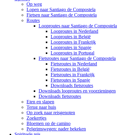
Op weg
Lopen naar Santiago de Compostela
Fietsen naar Santiago de Compostela
Routes
Looproutes naar Santiago de Compostela
Looproutes in Nederland
Looproutes in België
Looproutes in Frankrijk
Looproutes in Spanje
Looproutes in Portugal
Fietsroutes naar Santiago de Compostela
Fietsroutes in Nederland
Fietsroutes in België
Fietsroutes in Frankrijk
Fietsroutes in Spanje
Downloads fietsroutes
Downloads looproutes en voorzieningen
Downloads fietsroutes
Eten en slapen
Terug naar huis
Op zoek naar reisgenoten
Zoekertjes
Bloemen op de camino
Pelgrimswegen: nader bekeken
Spirituele reis