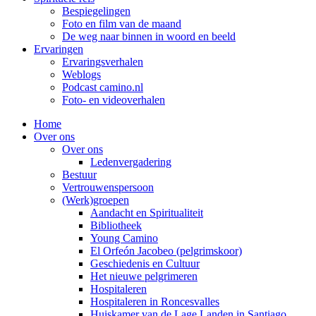
Bespiegelingen
Foto en film van de maand
De weg naar binnen in woord en beeld
Ervaringen
Ervaringsverhalen
Weblogs
Podcast camino.nl
Foto- en videoverhalen
Home
Over ons
Over ons
Ledenvergadering
Bestuur
Vertrouwenspersoon
(Werk)groepen
Aandacht en Spiritualiteit
Bibliotheek
Young Camino
El Orfeón Jacobeo (pelgrimskoor)
Geschiedenis en Cultuur
Het nieuwe pelgrimeren
Hospitaleren
Hospitaleren in Roncesvalles
Huiskamer van de Lage Landen in Santiago