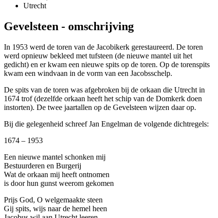
Utrecht
Gevelsteen - omschrijving
In 1953 werd de toren van de Jacobikerk gerestaureerd. De toren
werd opnieuw bekleed met tufsteen (de nieuwe mantel uit het
gedicht) en er kwam een nieuwe spits op de toren. Op de torenspits
kwam een windvaan in de vorm van een Jacobsschelp.
De spits van de toren was afgebroken bij de orkaan die Utrecht in
1674 trof (dezelfde orkaan heeft het schip van de Domkerk doen
instorten). De twee jaartallen op de Gevelsteen wijzen daar op.
Bij die gelegenheid schreef Jan Engelman de volgende dichtregels:
1674 – 1953
Een nieuwe mantel schonken mij
Bestuurderen en Burgerij
Wat de orkaan mij heeft ontnomen
is door hun gunst weerom gekomen
Prijs God, O welgemaakte steen
Gij spits, wijs naar de hemel heen
Jacobus wil aan Utrecht leeren