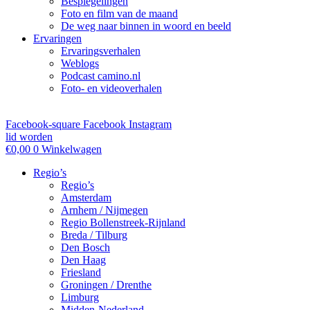
Bespiegelingen
Foto en film van de maand
De weg naar binnen in woord en beeld
Ervaringen
Ervaringsverhalen
Weblogs
Podcast camino.nl
Foto- en videoverhalen
Facebook-square
Facebook
Instagram
lid worden
€
0,00
0
Winkelwagen
Regio’s
Regio’s
Amsterdam
Arnhem / Nijmegen
Regio Bollenstreek-Rijnland
Breda / Tilburg
Den Bosch
Den Haag
Friesland
Groningen / Drenthe
Limburg
Midden-Nederland