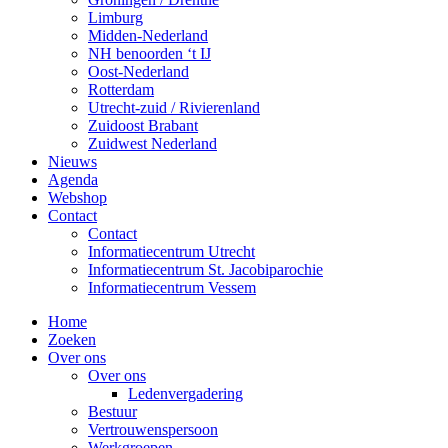
Limburg
Midden-Nederland
NH benoorden ‘t IJ
Oost-Nederland
Rotterdam
Utrecht-zuid / Rivierenland
Zuidoost Brabant
Zuidwest Nederland
Nieuws
Agenda
Webshop
Contact
Contact
Informatiecentrum Utrecht
Informatiecentrum St. Jacobiparochie
Informatiecentrum Vessem
Home
Zoeken
Over ons
Over ons
Ledenvergadering
Bestuur
Vertrouwenspersoon
Werkgroepen