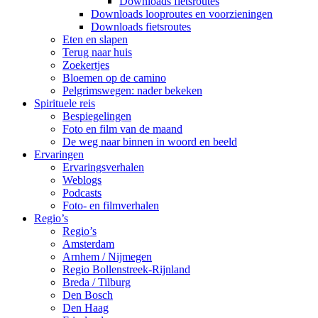
Downloads fietsroutes
Downloads looproutes en voorzieningen
Downloads fietsroutes
Eten en slapen
Terug naar huis
Zoekertjes
Bloemen op de camino
Pelgrimswegen: nader bekeken
Spirituele reis
Bespiegelingen
Foto en film van de maand
De weg naar binnen in woord en beeld
Ervaringen
Ervaringsverhalen
Weblogs
Podcasts
Foto- en filmverhalen
Regio’s
Regio’s
Amsterdam
Arnhem / Nijmegen
Regio Bollenstreek-Rijnland
Breda / Tilburg
Den Bosch
Den Haag