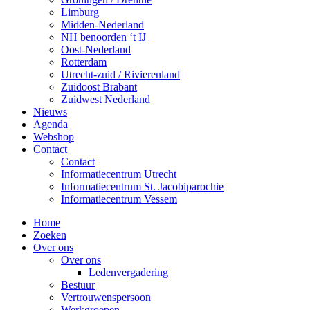
Limburg
Midden-Nederland
NH benoorden ‘t IJ
Oost-Nederland
Rotterdam
Utrecht-zuid / Rivierenland
Zuidoost Brabant
Zuidwest Nederland
Nieuws
Agenda
Webshop
Contact
Contact
Informatiecentrum Utrecht
Informatiecentrum St. Jacobiparochie
Informatiecentrum Vessem
Home
Zoeken
Over ons
Over ons
Ledenvergadering
Bestuur
Vertrouwenspersoon
Werkgroepen