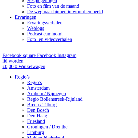
Bespiegelingen
Foto en film van de maand
De weg naar binnen in woord en beeld
Ervaringen
Ervaringsverhalen
Weblogs
Podcast camino.nl
Foto- en videoverhalen
Facebook-square
Facebook
Instagram
lid worden
€
0,00
0
Winkelwagen
Regio’s
Regio’s
Amsterdam
Arnhem / Nijmegen
Regio Bollenstreek-Rijnland
Breda / Tilburg
Den Bosch
Den Haag
Friesland
Groningen / Drenthe
Limburg
Midden-Nederland