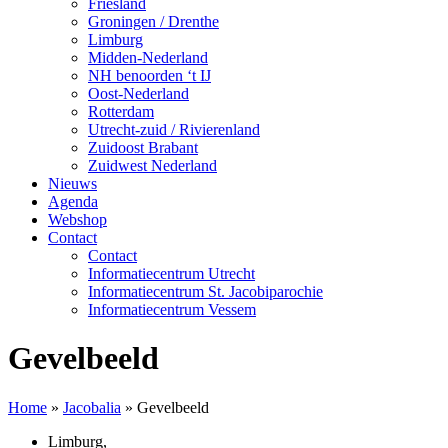
Friesland
Groningen / Drenthe
Limburg
Midden-Nederland
NH benoorden ‘t IJ
Oost-Nederland
Rotterdam
Utrecht-zuid / Rivierenland
Zuidoost Brabant
Zuidwest Nederland
Nieuws
Agenda
Webshop
Contact
Contact
Informatiecentrum Utrecht
Informatiecentrum St. Jacobiparochie
Informatiecentrum Vessem
Gevelbeeld
Home
»
Jacobalia
»
Gevelbeeld
Limburg
,