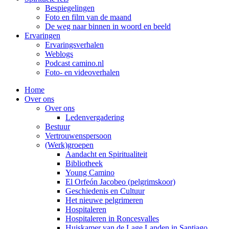
Bespiegelingen
Foto en film van de maand
De weg naar binnen in woord en beeld
Ervaringen
Ervaringsverhalen
Weblogs
Podcast camino.nl
Foto- en videoverhalen
Home
Over ons
Over ons
Ledenvergadering
Bestuur
Vertrouwenspersoon
(Werk)groepen
Aandacht en Spiritualiteit
Bibliotheek
Young Camino
El Orfeón Jacobeo (pelgrimskoor)
Geschiedenis en Cultuur
Het nieuwe pelgrimeren
Hospitaleren
Hospitaleren in Roncesvalles
Huiskamer van de Lage Landen in Santiago