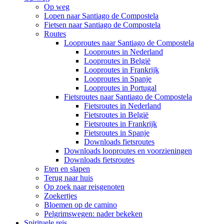
Op weg
Lopen naar Santiago de Compostela
Fietsen naar Santiago de Compostela
Routes
Looproutes naar Santiago de Compostela
Looproutes in Nederland
Looproutes in België
Looproutes in Frankrijk
Looproutes in Spanje
Looproutes in Portugal
Fietsroutes naar Santiago de Compostela
Fietsroutes in Nederland
Fietsroutes in België
Fietsroutes in Frankrijk
Fietsroutes in Spanje
Downloads fietsroutes
Downloads looproutes en voorzieningen
Downloads fietsroutes
Eten en slapen
Terug naar huis
Op zoek naar reisgenoten
Zoekertjes
Bloemen op de camino
Pelgrimswegen: nader bekeken
Spirituele reis