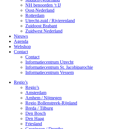
NH benoorden ‘t IJ
Oost-Nederland
Rotterdam
Utrecht-zuid / Rivierenland
Zuidoost Brabant
Zuidwest Nederland
Nieuws
Agenda
Webshop
Contact
Contact
Informatiecentrum Utrecht
Informatiecentrum St. Jacobiparochie
Informatiecentrum Vessem
Regio’s
Regio’s
Amsterdam
Arnhem / Nijmegen
Regio Bollenstreek-Rijnland
Breda / Tilburg
Den Bosch
Den Haag
Friesland
Groningen / Drenthe