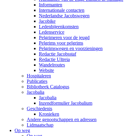
Informanten
Internationale contacten
Nederlandse Jacobswegen
Jacobike
Ledenbijeenkomsten
Ledenservice
Pelgrimeren voor de jeugd
Pelgrims voor pelgrims
Pelgrimswegen en voorzieningen
Redactie Jacobsstaf
Redactie Ultreia
Wandelroutes
Website
Hospitaleren
Publicaties
Bibliotheek Catalogus
Jacobalia
Jacobalia
Inzendformulier Jacobalium
Geschiedenis
Kronieken
Andere genootschappen en adressen
Lidmaatschap
Op weg
Op weg