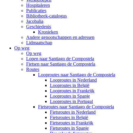
Hospitaleren
Publicaties
Bibliotheek-catalogus
Jacobalia
Geschiedenis
Kronieken
Andere genootschappen en adressen
Lidmaatschap
Op weg
Op weg
Lopen naar Santiago de Compostela
Fietsen naar Santiago de Compostela
Routes
Looproutes naar Santiago de Compostela
Looproutes in Nederland
Looproutes in België
Looproutes in Frankrijk
Looproutes in Spanje
Looproutes in Portugal
Fietsroutes naar Santiago de Compostela
Fietsroutes in Nederland
Fietsroutes in België
Fietsroutes in Frankrijk
Fietsroutes in Spanje