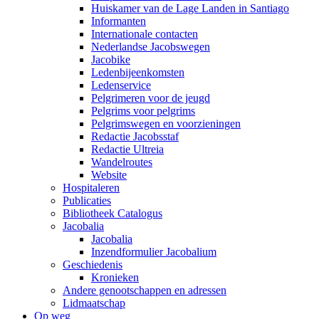
Huiskamer van de Lage Landen in Santiago
Informanten
Internationale contacten
Nederlandse Jacobswegen
Jacobike
Ledenbijeenkomsten
Ledenservice
Pelgrimeren voor de jeugd
Pelgrims voor pelgrims
Pelgrimswegen en voorzieningen
Redactie Jacobsstaf
Redactie Ultreia
Wandelroutes
Website
Hospitaleren
Publicaties
Bibliotheek Catalogus
Jacobalia
Jacobalia
Inzendformulier Jacobalium
Geschiedenis
Kronieken
Andere genootschappen en adressen
Lidmaatschap
Op weg