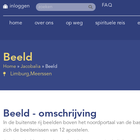
FAQ
inloggen
home
over ons
op weg
spirituele reis
e
Beeld
Home
»
Jacobalia
»
Beeld
Limburg
,
Meerssen
Beeld - omschrijving
In de buitenste rij beelden boven het noordportaal van de ba
zich de beeltenissen van 12 apostelen.