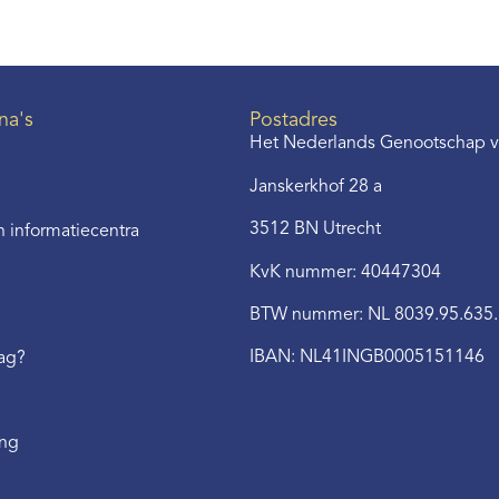
na's
Postadres
Het Nederlands Genootschap v
Janskerkhof 28 a
3512 BN Utrecht
 informatiecentra
KvK nummer: 40447304
BTW nummer: NL 8039.95.635
IBAN: NL41INGB0005151146
aag?
ing