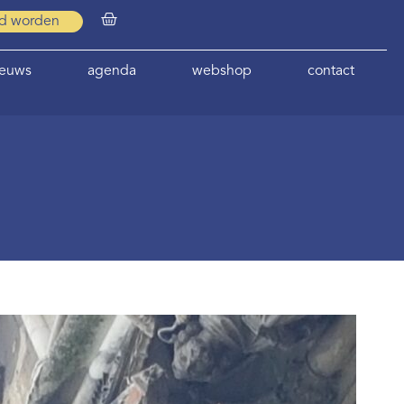
id worden
ieuws
agenda
webshop
contact