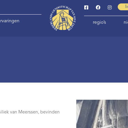
l
rvaringen
regio’s
n
siliek van Meerssen, bevinden