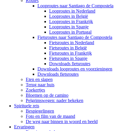
Routes
Looproutes naar Santiago de Compostela
Looproutes in Nederland
Looproutes in België
Looproutes in Frankrijk
Looproutes in Spanje
Looproutes in Portugal
Fietsroutes naar Santiago de Compostela
Fietsroutes in Nederland
Fietsroutes in België
Fietsroutes in Frankrijk
Fietsroutes in Spanje
Downloads fietsroutes
Downloads looproutes en voorzieningen
Downloads fietsroutes
Eten en slapen
Terug naar huis
Zoekertjes
Bloemen op de camino
Pelgrimswegen: nader bekeken
Spirituele reis
Bespiegelingen
Foto en film van de maand
De weg naar binnen in woord en beeld
Ervaringen