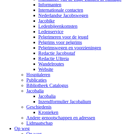
Informanten
Internationale contacten
Nederlandse Jacobswegen
Jacobike
Ledenbijeenkomsten
Ledenservice
Pelgrimeren voor de jeugd
Pelgrims voor pelgrims
Pelgrimswegen en voorzieningen
Redactie Jacobsstaf
Redactie Ultreia
Wandelroutes
Website
Hospitaleren
Publicaties
Bibliotheek Catalogus
Jacobalia
Jacobalia
Inzendformulier Jacobalium
Geschiedenis
Kronieken
Andere genootschappen en adressen
Lidmaatschap
Op weg
Op weg