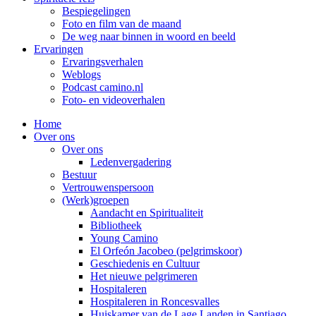
Bespiegelingen
Foto en film van de maand
De weg naar binnen in woord en beeld
Ervaringen
Ervaringsverhalen
Weblogs
Podcast camino.nl
Foto- en videoverhalen
Home
Over ons
Over ons
Ledenvergadering
Bestuur
Vertrouwenspersoon
(Werk)groepen
Aandacht en Spiritualiteit
Bibliotheek
Young Camino
El Orfeón Jacobeo (pelgrimskoor)
Geschiedenis en Cultuur
Het nieuwe pelgrimeren
Hospitaleren
Hospitaleren in Roncesvalles
Huiskamer van de Lage Landen in Santiago