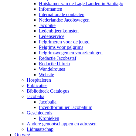
Huiskamer van de Lage Landen in Santiago
Informanten
Internationale contacten
Nederlandse Jacobswegen
Jacobike
Ledenbijeenkomsten
Ledenservice
Pelgrimeren voor de jeugd
Pelgrims voor pelgrims
Pelgrimswegen en voorzieningen
Redactie Jacobsstaf
Redactie Ultreia
Wandelroutes
Website
Hospitaleren
Publicaties
Bibliotheek Catalogus
Jacobalia
Jacobalia
Inzendformulier Jacobalium
Geschiedenis
Kronieken
Andere genootschappen en adressen
Lidmaatschap
Op weg