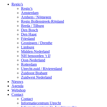
Regio’s
Regio’s
Amsterdam
Arnhem / Nijmegen
Regio Bollenstreek-Rijnland
Breda / Tilburg
Den Bosch
Den Haag
Friesland
Groningen / Drenthe
Limburg
Midden-Nederland
NH benoorden ‘t IJ
Oost-Nederland
Rotterdam
Utrecht-zuid / Rivierenland
Zuidoost Brabant
Zuidwest Nederland
Nieuws
Agenda
Webshop
Contact
Contact
Informatiecentrum Utrecht