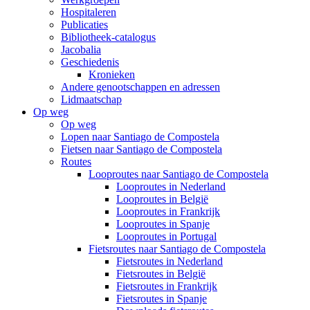
Hospitaleren
Publicaties
Bibliotheek-catalogus
Jacobalia
Geschiedenis
Kronieken
Andere genootschappen en adressen
Lidmaatschap
Op weg
Op weg
Lopen naar Santiago de Compostela
Fietsen naar Santiago de Compostela
Routes
Looproutes naar Santiago de Compostela
Looproutes in Nederland
Looproutes in België
Looproutes in Frankrijk
Looproutes in Spanje
Looproutes in Portugal
Fietsroutes naar Santiago de Compostela
Fietsroutes in Nederland
Fietsroutes in België
Fietsroutes in Frankrijk
Fietsroutes in Spanje