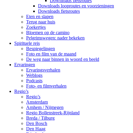
Downloads fietsroutes
Downloads looproutes en voorzieningen
Downloads fietsroutes
Eten en slapen
Terug naar huis
Zoekertjes
Bloemen op de camino
Pelgrimswegen: nader bekeken
Spirituele reis
Bespiegelingen
Foto en film van de maand
De weg naar binnen in woord en beeld
Ervaringen
Ervaringsverhalen
Weblogs
Podcasts
Foto- en filmverhalen
Regio’s
Regio’s
Amsterdam
Arnhem / Nijmegen
Regio Bollenstreek-Rijnland
Breda / Tilburg
Den Bosch
Den Haag