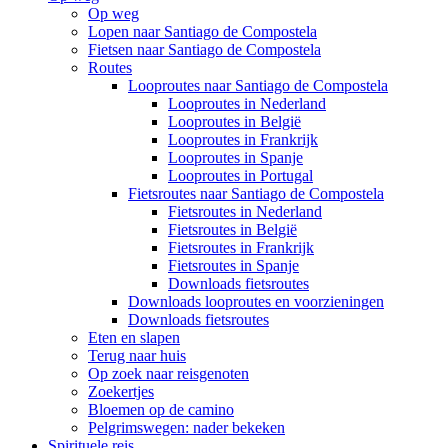
Op weg
Lopen naar Santiago de Compostela
Fietsen naar Santiago de Compostela
Routes
Looproutes naar Santiago de Compostela
Looproutes in Nederland
Looproutes in België
Looproutes in Frankrijk
Looproutes in Spanje
Looproutes in Portugal
Fietsroutes naar Santiago de Compostela
Fietsroutes in Nederland
Fietsroutes in België
Fietsroutes in Frankrijk
Fietsroutes in Spanje
Downloads fietsroutes
Downloads looproutes en voorzieningen
Downloads fietsroutes
Eten en slapen
Terug naar huis
Op zoek naar reisgenoten
Zoekertjes
Bloemen op de camino
Pelgrimswegen: nader bekeken
Spirituele reis