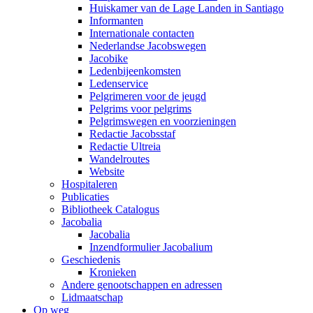
Huiskamer van de Lage Landen in Santiago
Informanten
Internationale contacten
Nederlandse Jacobswegen
Jacobike
Ledenbijeenkomsten
Ledenservice
Pelgrimeren voor de jeugd
Pelgrims voor pelgrims
Pelgrimswegen en voorzieningen
Redactie Jacobsstaf
Redactie Ultreia
Wandelroutes
Website
Hospitaleren
Publicaties
Bibliotheek Catalogus
Jacobalia
Jacobalia
Inzendformulier Jacobalium
Geschiedenis
Kronieken
Andere genootschappen en adressen
Lidmaatschap
Op weg