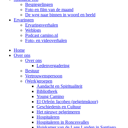
Bespiegelingen
Foto en film van de maand
De weg naar binnen in woord en beeld
Ervaringen
Ervaringsverhalen
Weblogs
Podcast camino.nl
Foto- en videoverhalen
Home
Over ons
Over ons
Ledenvergadering
Bestuur
Vertrouwenspersoon
(Werk)groepen
Aandacht en Spiritualiteit
Bibliotheek
Young Camino
El Orfeón Jacobeo (pelgrimskoor)
Geschiedenis en Cultuur
Het nieuwe pelgrimeren
Hospitaleren
Hospitaleren in Roncesvalles
Huiskamer van de Lage Landen in Santiago