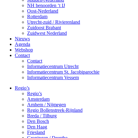
NH benoorden ‘t IJ
Oost-Nederland
Rotterdam
Utrecht-zuid / Rivierenland
Zuidoost Brabant
Zuidwest Nederland
Nieuws
Agenda
Webshop
Contact
Contact
Informatiecentrum Utrecht
Informatiecentrum St. Jacobiparochie
Informatiecentrum Vessem
Regio’s
Regio’s
Amsterdam
Arnhem / Nijmegen
Regio Bollenstreek-Rijnland
Breda / Tilburg
Den Bosch
Den Haag
Friesland
Groningen / Drenthe