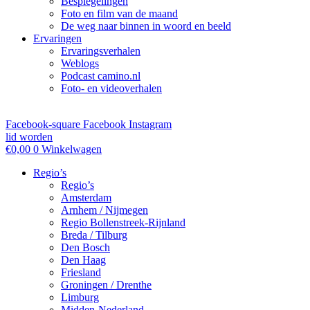
Bespiegelingen
Foto en film van de maand
De weg naar binnen in woord en beeld
Ervaringen
Ervaringsverhalen
Weblogs
Podcast camino.nl
Foto- en videoverhalen
Facebook-square
Facebook
Instagram
lid worden
€
0,00
0
Winkelwagen
Regio’s
Regio’s
Amsterdam
Arnhem / Nijmegen
Regio Bollenstreek-Rijnland
Breda / Tilburg
Den Bosch
Den Haag
Friesland
Groningen / Drenthe
Limburg
Midden-Nederland