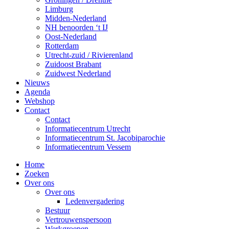
Limburg
Midden-Nederland
NH benoorden ‘t IJ
Oost-Nederland
Rotterdam
Utrecht-zuid / Rivierenland
Zuidoost Brabant
Zuidwest Nederland
Nieuws
Agenda
Webshop
Contact
Contact
Informatiecentrum Utrecht
Informatiecentrum St. Jacobiparochie
Informatiecentrum Vessem
Home
Zoeken
Over ons
Over ons
Ledenvergadering
Bestuur
Vertrouwenspersoon
Werkgroepen