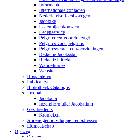
Informanten
Internationale contacten
Nederlandse Jacobswegen
Jacobike
Ledenbijeenkomsten
Ledenservice
Pelgrimeren voor de jeugd
Pelgrims voor pelgrims
Pelgrimswegen en voorzieningen
Redactie Jacobsstaf
Redactie Ultreia
Wandelroutes
Website
Hospitaleren
Publicaties
Bibliotheek Catalogus
Jacobalia
Jacobalia
Inzendformulier Jacobalium
Geschiedenis
Kronieken
Andere genootschappen en adressen
Lidmaatschap
Op weg
Op weg