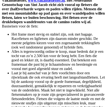
Vakantiefietser,
www.vakantiefietser.nl
. Het Nederlands
Genootschap van Sint Jacob richt zich vooral op fietsers die
over (half)verharde wegen en paden willen rijden. Mensen die
met een mountainbike op pad gaan en over wandelpaden willen
fietsen, laten we buiten beschouwing. Het fietsen over de
drukbelopen wandelroutes van de camino raden wij af.
Basiseisen voor de fiets:
Het frame moet stevig en stabiel zijn, ook met bagage.
Racefietsen en ligfietsen zijn daarom minder geschikt. De
meeste pelgrims kiezen voor een zogenaamde trekkingfiets
(ook wel randonneur genoemd) of hybride fiets.
Alles is tegenwoordig online te koop, maar bedenk dat je een
tocht van zo’n 2.500 km voor de boeg hebt. Een fiets die
goed en lekker zit, is daarbij essentieel. Dat betekent een
framemaat die past bij je lichaamsbouw en beenlengte en
vooral met goed afgesteld stuur en zadel.
Laat je bij aanschaf van je fiets voorlichten door een
rijwielzaak die ook ervaring heeft met langeafstandfietsen. Let
bij de aankoop vooral op de goede framemaat, degelijkheid,
duurzaamheid, gemakkelijk te repareren en verkrijgbaarheid
van de onderdelen. Maak het niet te ingewikkeld. Niet alle
fietsenmakers op je route zijn gespecialiseerd in geavanceerde
fietsonderdelen. Fietsen die volgens de laatste mode en met de
nieuwste snufjes zijn uitgerust zijn misschien leuk, maar