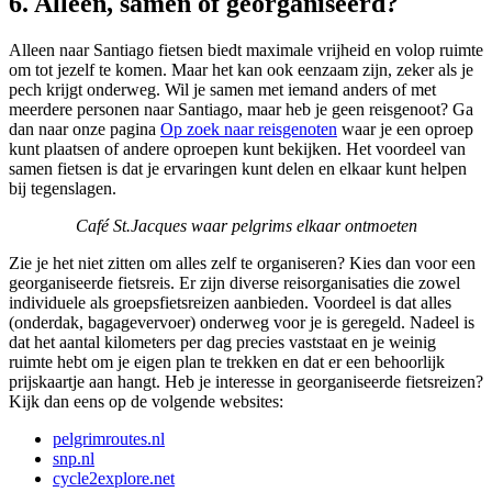
6. Alleen, samen of georganiseerd?
Alleen naar Santiago fietsen biedt maximale vrijheid en volop ruimte
om tot jezelf te komen. Maar het kan ook eenzaam zijn, zeker als je
pech krijgt onderweg. Wil je samen met iemand anders of met
meerdere personen naar Santiago, maar heb je geen reisgenoot? Ga
dan naar onze pagina
Op zoek naar reisgenoten
waar je een oproep
kunt plaatsen of andere oproepen kunt bekijken. Het voordeel van
samen fietsen is dat je ervaringen kunt delen en elkaar kunt helpen
bij tegenslagen.
Café St.Jacques waar pelgrims elkaar ontmoeten
Zie je het niet zitten om alles zelf te organiseren? Kies dan voor een
georganiseerde fietsreis. Er zijn diverse reisorganisaties die zowel
individuele als groepsfietsreizen aanbieden. Voordeel is dat alles
(onderdak, bagagevervoer) onderweg voor je is geregeld. Nadeel is
dat het aantal kilometers per dag precies vaststaat en je weinig
ruimte hebt om je eigen plan te trekken en dat er een behoorlijk
prijskaartje aan hangt. Heb je interesse in georganiseerde fietsreizen?
Kijk dan eens op de volgende websites:
pelgrimroutes.nl
snp.nl
cycle2explore.net