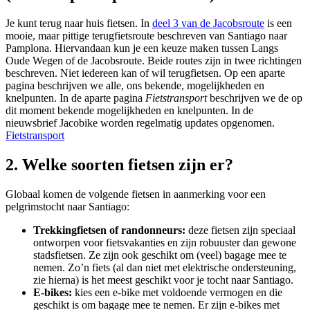
Je kunt terug naar huis fietsen.
In
deel 3 van de Jacobsroute
is een
mooie, maar pittige terugfietsroute beschreven van Santiago naar
Pamplona. Hiervandaan kun je een keuze maken tussen Langs
Oude Wegen of de Jacobsroute. Beide routes zijn in twee richtingen
beschreven. Niet iedereen kan of wil terugfietsen. Op een aparte
pagina beschrijven we alle, ons bekende, mogelijkheden en
knelpunten. In de aparte pagina
Fietstransport
beschrijven we de op
dit moment bekende mogelijkheden en knelpunten. In de
nieuwsbrief Jacobike worden regelmatig updates opgenomen.
Fietstransport
2. Welke soorten fietsen zijn er?
Globaal komen de volgende fietsen in aanmerking voor een
pelgrimstocht naar Santiago:
Trekkingfietsen of randonneurs:
deze fietsen zijn speciaal
ontworpen voor fietsvakanties en zijn robuuster dan gewone
stadsfietsen. Ze zijn ook geschikt om (veel) bagage mee te
nemen. Zo’n fiets (al dan niet met elektrische ondersteuning,
zie hierna) is het meest geschikt voor je tocht naar Santiago.
E-bikes:
kies een e-bike met voldoende vermogen en die
geschikt is om bagage mee te nemen. Er zijn e-bikes met