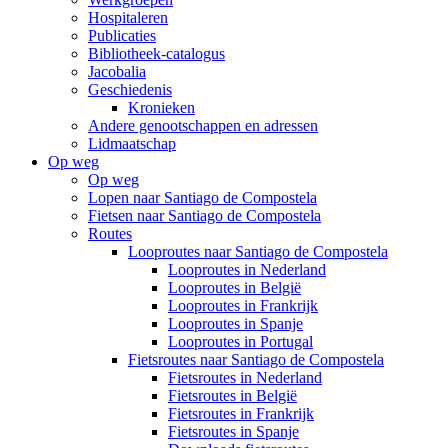
Hospitaleren
Publicaties
Bibliotheek-catalogus
Jacobalia
Geschiedenis
Kronieken
Andere genootschappen en adressen
Lidmaatschap
Op weg
Op weg
Lopen naar Santiago de Compostela
Fietsen naar Santiago de Compostela
Routes
Looproutes naar Santiago de Compostela
Looproutes in Nederland
Looproutes in België
Looproutes in Frankrijk
Looproutes in Spanje
Looproutes in Portugal
Fietsroutes naar Santiago de Compostela
Fietsroutes in Nederland
Fietsroutes in België
Fietsroutes in Frankrijk
Fietsroutes in Spanje