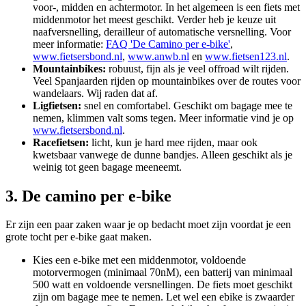
voor-, midden en achtermotor. In het algemeen is een fiets met
middenmotor het meest geschikt. Verder heb je keuze uit
naafversnelling, derailleur of automatische versnelling. Voor
meer informatie:
FAQ 'De Camino per e-bike'
,
www.fietsersbond.nl
,
www.anwb.nl
en
www.fietsen123.nl
.
Mountainbikes:
robuust, fijn als je veel offroad wilt rijden.
Veel Spanjaarden rijden op mountainbikes over de routes voor
wandelaars. Wij raden dat af.
Ligfietsen:
snel en comfortabel. Geschikt om bagage mee te
nemen, klimmen valt soms tegen. Meer informatie vind je op
www.fietsersbond.nl
.
Racefietsen:
licht, kun je hard mee rijden, maar ook
kwetsbaar vanwege de dunne bandjes. Alleen geschikt als je
weinig tot geen bagage meeneemt.
3. De camino per e-bike
Er zijn een paar zaken waar je op bedacht moet zijn voordat je een
grote tocht per e-bike gaat maken.
Kies een e-bike met een middenmotor, voldoende
motorvermogen (minimaal 70nM), een batterij van minimaal
500 watt en voldoende versnellingen. De fiets moet geschikt
zijn om bagage mee te nemen. Let wel een ebike is zwaarder