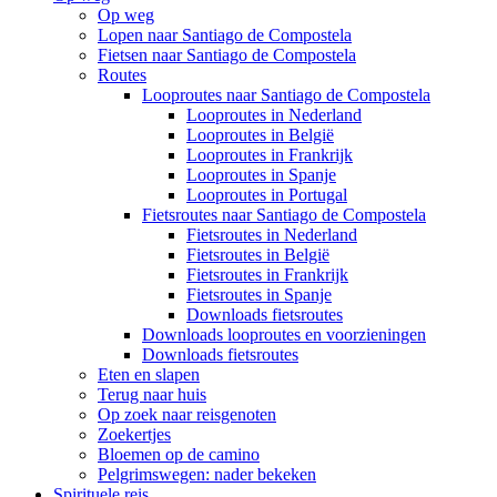
Op weg
Lopen naar Santiago de Compostela
Fietsen naar Santiago de Compostela
Routes
Looproutes naar Santiago de Compostela
Looproutes in Nederland
Looproutes in België
Looproutes in Frankrijk
Looproutes in Spanje
Looproutes in Portugal
Fietsroutes naar Santiago de Compostela
Fietsroutes in Nederland
Fietsroutes in België
Fietsroutes in Frankrijk
Fietsroutes in Spanje
Downloads fietsroutes
Downloads looproutes en voorzieningen
Downloads fietsroutes
Eten en slapen
Terug naar huis
Op zoek naar reisgenoten
Zoekertjes
Bloemen op de camino
Pelgrimswegen: nader bekeken
Spirituele reis