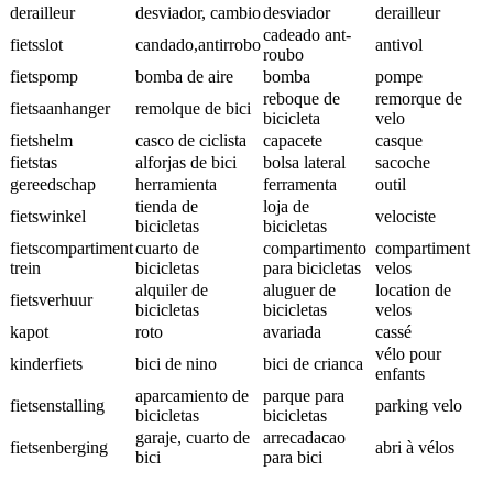
derailleur
desviador, cambio
desviador
derailleur
cadeado ant-
fietsslot
candado,antirrobo
antivol
roubo
fietspomp
bomba de aire
bomba
pompe
reboque de
remorque de
fietsaanhanger
remolque de bici
bicicleta
velo
fietshelm
casco de ciclista
capacete
casque
fietstas
alforjas de bici
bolsa lateral
sacoche
gereedschap
herramienta
ferramenta
outil
tienda de
loja de
fietswinkel
velociste
bicicletas
bicicletas
fietscompartiment
cuarto de
compartimento
compartiment
trein
bicicletas
para bicicletas
velos
alquiler de
aluguer de
location de
fietsverhuur
bicicletas
bicicletas
velos
kapot
roto
avariada
cassé
vélo pour
kinderfiets
bici de nino
bici de crianca
enfants
aparcamiento de
parque para
fietsenstalling
parking velo
bicicletas
bicicletas
garaje, cuarto de
arrecadacao
fietsenberging
abri à vélos
bici
para bici