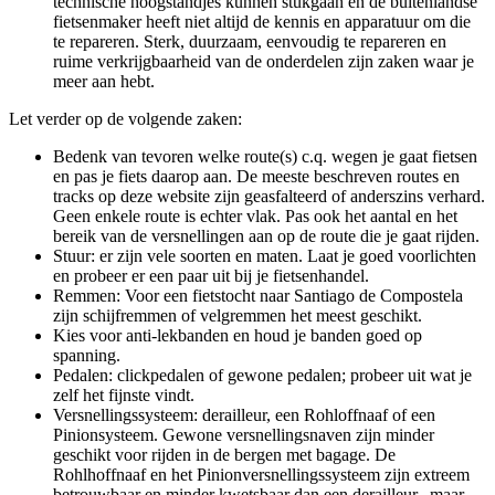
technische hoogstandjes kunnen stukgaan en de buitenlandse
fietsenmaker heeft niet altijd de kennis en apparatuur om die
te repareren. Sterk, duurzaam, eenvoudig te repareren en
ruime verkrijgbaarheid van de onderdelen zijn zaken waar je
meer aan hebt.
Let verder op de volgende zaken:
Bedenk van tevoren welke route(s) c.q. wegen je gaat fietsen
en pas je fiets daarop aan. De meeste beschreven routes en
tracks op deze website zijn geasfalteerd of anderszins verhard.
Geen enkele route is echter vlak. Pas ook het aantal en het
bereik van de versnellingen aan op de route die je gaat rijden.
Stuur: er zijn vele soorten en maten. Laat je goed voorlichten
en probeer er een paar uit bij je fietsenhandel.
Remmen: Voor een fietstocht naar Santiago de Compostela
zijn schijfremmen of velgremmen het meest geschikt.
Kies voor anti-lekbanden en houd je banden goed op
spanning.
Pedalen: clickpedalen of gewone pedalen; probeer uit wat je
zelf het fijnste vindt.
Versnellingssysteem: derailleur, een Rohloffnaaf of een
Pinionsysteem. Gewone versnellingsnaven zijn minder
geschikt voor rijden in de bergen met bagage. De
Rohlhoffnaaf en het Pinionversnellingssysteem zijn extreem
betrouwbaar en minder kwetsbaar dan een derailleur, maar