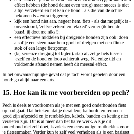
effect hebben (de hond deinst even terug) maar succes is niet
altijd verzekerd en het kan de hond - als die van de schrik
bekomen is - extra triggeren;
kijk een hond niet aan, negeer hem, fiets - als dat mogelijk is -
onverstoord, 'zelfverzekerd en relaxed' verder (ik ben de
baas!, jij doet me niks!);
een effectieve middelen bij dreigende honden zijn ook: doen
alsof je een steen naar hem gooit of dreigen met een flinke
stok of een lange fietspomp;.
(bij serieuze dreiging tot bijten): stap af, zet je fiets tussen
jezelf en de hond en loop achteruit weg. Na enige tijd en
voldoende afstand nemen heeft dit meestal effect.
In het onwaarschijnlijke geval dat je toch wordt gebeten door een
hond: ga altijd naar een arts.
15. Hoe kan ik me voorbereiden op pech?
Pech is deels te voorkomen als je met een goed onderhouden fiets
op pad gaat. Dat betekent dat je derailleur, balhoofd en remmen
goed zijn afgesteld en je remblokjes, kabels, banden en ketting niet
versleten zijn. Dit is al meer dan het halve werk. Als je dit
onderhoud niet zelf doet, is zoiets een eenvoudige routineklus voor
je fietsenmaker. Verder kun je zelf veel verhelpen als je een basisset