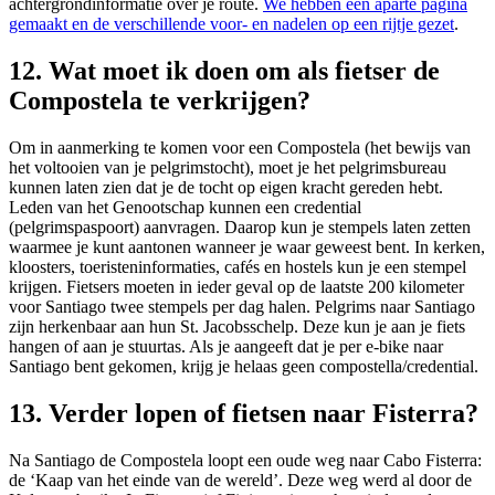
achtergrondinformatie over je route.
We hebben een aparte pagina
gemaakt en de verschillende voor- en nadelen op een rijtje gezet
.
12. Wat moet ik doen om als fietser de
Compostela te verkrijgen?
Om in aanmerking te komen voor een Compostela (het bewijs van
het voltooien van je pelgrimstocht), moet je het pelgrimsbureau
kunnen laten zien dat je de tocht op eigen kracht gereden hebt.
Leden van het Genootschap kunnen een credential
(pelgrimspaspoort) aanvragen. Daarop kun je stempels laten zetten
waarmee je kunt aantonen wanneer je waar geweest bent. In kerken,
kloosters, toeristeninformaties, cafés en hostels kun je een stempel
krijgen. Fietsers moeten in ieder geval op de laatste 200 kilometer
voor Santiago twee stempels per dag halen. Pelgrims naar Santiago
zijn herkenbaar aan hun St. Jacobsschelp. Deze kun je aan je fiets
hangen of aan je stuurtas. Als je aangeeft dat je per e-bike naar
Santiago bent gekomen, krijg je helaas geen compostella/credential.
13. Verder lopen of fietsen naar Fisterra?
Na Santiago de Compostela loopt een oude weg naar Cabo Fisterra:
de ‘Kaap van het einde van de wereld’. Deze weg werd al door de