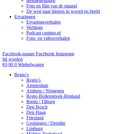
Bespiegelingen
Foto en film van de maand
De weg naar binnen in woord en beeld
Ervaringen
Ervaringsverhalen
Weblogs
Podcast camino.nl
Foto- en videoverhalen
Facebook-square
Facebook
Instagram
lid worden
€
0,00
0
Winkelwagen
Regio’s
Regio’s
Amsterdam
Arnhem / Nijmegen
Regio Bollenstreek-Rijnland
Breda / Tilburg
Den Bosch
Den Haag
Friesland
Groningen / Drenthe
Limburg
Midden-Nederland