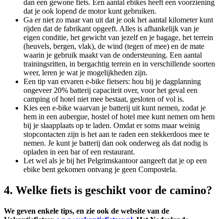
dan een gewone fiets. Een aantal ebikes heeft een voorziening
dat je ook lopend de motor kunt gebruiken.
Ga er niet zo maar van uit dat je ook het aantal kilometer kunt
rijden dat de fabrikant opgeeft. Alles is afhankelijk van je
eigen conditie, het gewicht van jezelf en je bagage, het terrein
(heuvels, bergen, vlak), de wind (tegen of mee) en de mate
waarin je gebruik maakt van de ondersteuning. Een aantal
trainingsritten, in bergachtig terrein en in verschillende soorten
weer, leren je wat je mogelijkheden zijn.
Een tip van ervaren e-bike fietsers: hou bij je dagplanning
ongeveer 20% batterij capaciteit over, voor het geval een
camping of hotel niet mee bestaat, gesloten of vol is.
Kies een e-bike waarvan je batterij uit kunt nemen, zodat je
hem in een aubergue, hostel of hotel mee kunt nemen om hem
bij je slaapplaats op te laden. Omdat er soms maar weinig
stopcontacten zijn is het aan te raden een stekkerdoos mee te
nemen. Je kunt je batterij dan ook onderweg als dat nodig is
opladen in een bar of een restaurant.
Let wel als je bij het Pelgrimskantoor aangeeft dat je op een
ebike bent gekomen ontvang je geen Compostela.
4. Welke fiets is geschikt voor de camino?
We geven enkele tips, en zie ook de website van de