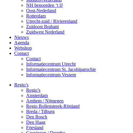
NH benoorden ‘t IJ
Oost-Nederland
Rotterdam
Utrecht-zuid / Rivierenland
Zuidoost Brabant
Zuidwest Nederland
Nieuws
Agenda
Webshop
Contact
Contact
Informatiecentrum Utrecht
Informatiecentrum St. Jacobiparochie
Informatiecentrum Vessem
Regio’s
Regio’s
Amsterdam
Arnhem / Nijmegen
Regio Bollenstreek-Rijnland
Breda / Tilburg
Den Bosch
Den Haag
Friesland
Groningen / Drenthe