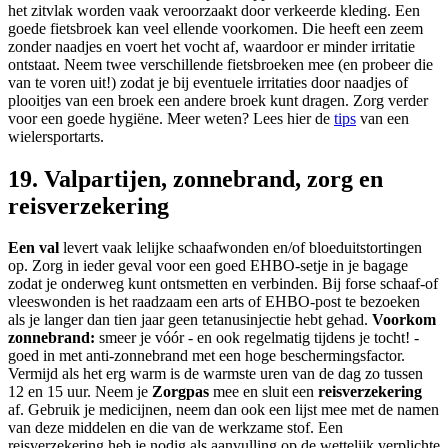
het zitvlak worden vaak veroorzaakt door verkeerde kleding. Een
goede fietsbroek kan veel ellende voorkomen. Die heeft een zeem
zonder naadjes en voert het vocht af, waardoor er minder irritatie
ontstaat. Neem twee verschillende fietsbroeken mee (en probeer die
van te voren uit!) zodat je bij eventuele irritaties door naadjes of
plooitjes van een broek een andere broek kunt dragen. Zorg verder
voor een goede hygiëne. Meer weten? Lees hier de
tips
van een
wielersportarts.
19. Valpartijen, zonnebrand, zorg en
reisverzekering
Een val
levert vaak lelijke schaafwonden en/of bloeduitstortingen
op. Zorg in ieder geval voor een goed EHBO-setje in je bagage
zodat je onderweg kunt ontsmetten en verbinden. Bij forse schaaf-of
vleeswonden is het raadzaam een arts of EHBO-post te bezoeken
als je langer dan tien jaar geen tetanusinjectie hebt gehad.
Voorkom
zonnebrand:
smeer je vóór - en ook regelmatig tijdens je tocht! -
goed in met anti-zonnebrand met een hoge beschermingsfactor.
Vermijd als het erg warm is de warmste uren van de dag zo tussen
12 en 15 uur. Neem je
Zorgpas
mee en sluit een
reisverzekering
af. Gebruik je medicijnen, neem dan ook een lijst mee met de namen
van deze middelen en die van de werkzame stof. Een
reisverzekering heb je nodig als aanvulling op de wettelijk verplichte