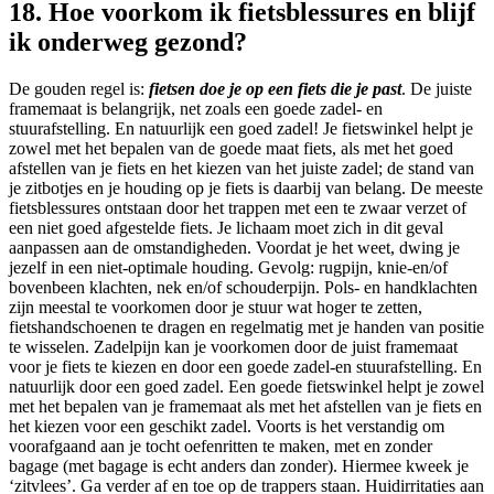
18. Hoe voorkom ik fietsblessures en blijf
ik onderweg gezond?
De gouden regel is:
fietsen doe je op een fiets die je past
. De juiste
framemaat is belangrijk, net zoals een goede zadel- en
stuurafstelling. En natuurlijk een goed zadel! Je fietswinkel helpt je
zowel met het bepalen van de goede maat fiets, als met het goed
afstellen van je fiets en het kiezen van het juiste zadel; de stand van
je zitbotjes en je houding op je fiets is daarbij van belang. De meeste
fietsblessures ontstaan door het trappen met een te zwaar verzet of
een niet goed afgestelde fiets. Je lichaam moet zich in dit geval
aanpassen aan de omstandigheden. Voordat je het weet, dwing je
jezelf in een niet-optimale houding. Gevolg: rugpijn, knie-en/of
bovenbeen klachten, nek en/of schouderpijn. Pols- en handklachten
zijn meestal te voorkomen door je stuur wat hoger te zetten,
fietshandschoenen te dragen en regelmatig met je handen van positie
te wisselen. Zadelpijn kan je voorkomen door de juist framemaat
voor je fiets te kiezen en door een goede zadel-en stuurafstelling. En
natuurlijk door een goed zadel. Een goede fietswinkel helpt je zowel
met het bepalen van je framemaat als met het afstellen van je fiets en
het kiezen voor een geschikt zadel. Voorts is het verstandig om
voorafgaand aan je tocht oefenritten te maken, met en zonder
bagage (met bagage is echt anders dan zonder). Hiermee kweek je
‘zitvlees’. Ga verder af en toe op de trappers staan. Huidirritaties aan