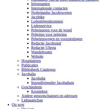
Informanten
Internationale contacten
Nederlandse Jacobswegen
Jacobike
Ledenbijeenkomsten
Ledenservice
Pelgrimeren voor de jeugd
Pelgrims voor pelgrims
Pelgrimswegen en voorzieningen
Redactie Jacobsstaf
Redactie Ultreia
Wandelroutes
Website
Hospitaleren
Publicaties
Bibliotheek Catalogus
Jacobalia
Jacobalia
Inzendformulier Jacobalium
Geschiedenis
Kronieken
Andere genootschappen en adressen
Lidmaatschap
Op weg
Op weg