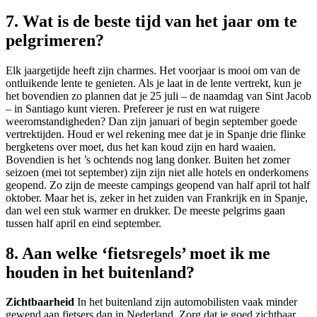
7. Wat is de beste tijd van het jaar om te
pelgrimeren?
Elk jaargetijde heeft zijn charmes. Het voorjaar is mooi om van de
ontluikende lente te genieten. Als je laat in de lente vertrekt, kun je
het bovendien zo plannen dat je 25 juli – de naamdag van Sint Jacob
– in Santiago kunt vieren. Prefereer je rust en wat ruigere
weeromstandigheden? Dan zijn januari of begin september goede
vertrektijden. Houd er wel rekening mee dat je in Spanje drie flinke
bergketens over moet, dus het kan koud zijn en hard waaien.
Bovendien is het ’s ochtends nog lang donker. Buiten het zomer
seizoen (mei tot september) zijn zijn niet alle hotels en onderkomens
geopend. Zo zijn de meeste campings geopend van half april tot half
oktober. Maar het is, zeker in het zuiden van Frankrijk en in Spanje,
dan wel een stuk warmer en drukker. De meeste pelgrims gaan
tussen half april en eind september.
8. Aan welke ‘fietsregels’ moet ik me
houden in het buitenland?
Zichtbaarheid
In het buitenland zijn automobilisten vaak minder
gewend aan fietsers dan in Nederland. Zorg dat je goed zichtbaar