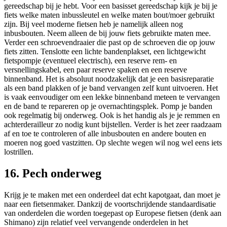
gereedschap bij je hebt. Voor een basisset gereedschap kijk je bij je
fiets welke maten inbussleutel en welke maten bout/moer gebruikt
zijn. Bij veel moderne fietsen heb je namelijk alleen nog
inbusbouten. Neem alleen de bij jouw fiets gebruikte maten mee.
Verder een schroevendraaier die past op de schroeven die op jouw
fiets zitten. Tenslotte een lichte bandenplakset, een lichtgewicht
fietspompje (eventueel electrisch), een reserve rem- en
versnellingskabel, een paar reserve spaken en een reserve
binnenband. Het is absoluut noodzakelijk dat je een basisreparatie
als een band plakken of je band vervangen zelf kunt uitvoeren. Het
is vaak eenvoudiger om een lekke binnenband meteen te vervangen
en de band te repareren op je overnachtingsplek. Pomp je banden
ook regelmatig bij onderweg. Ook is het handig als je je remmen en
achterderailleur zo nodig kunt bijstellen. Verder is het zeer raadzaam
af en toe te controleren of alle inbusbouten en andere bouten en
moeren nog goed vastzitten. Op slechte wegen wil nog wel eens iets
lostrillen.
16. Pech onderweg
Krijg je te maken met een onderdeel dat echt kapotgaat, dan moet je
naar een fietsenmaker. Dankzij de voortschrijdende standaardisatie
van onderdelen die worden toegepast op Europese fietsen (denk aan
Shimano) zijn relatief veel vervangende onderdelen in het