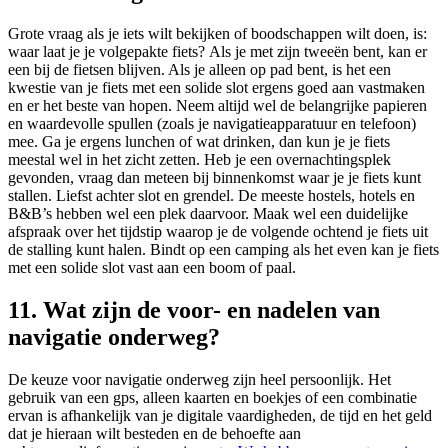
Grote vraag als je iets wilt bekijken of boodschappen wilt doen, is:
waar laat je je volgepakte fiets?
Als je met zijn tweeën bent, kan er
een bij de fietsen blijven. Als je alleen op pad bent, is het een
kwestie van je fiets met een solide slot ergens goed aan vastmaken
en er het beste van hopen. Neem altijd wel de belangrijke papieren
en waardevolle spullen (zoals je navigatieapparatuur en telefoon)
mee. Ga je ergens lunchen of wat drinken, dan kun je je fiets
meestal wel in het zicht zetten. Heb je een overnachtingsplek
gevonden, vraag dan meteen bij binnenkomst waar je je fiets kunt
stallen. Liefst achter slot en grendel. De meeste hostels, hotels en
B&B’s hebben wel een plek daarvoor. Maak wel een duidelijke
afspraak over het tijdstip waarop je de volgende ochtend je fiets uit
de stalling kunt halen. Bindt op een camping als het even kan je fiets
met een solide slot vast aan een boom of paal.
11. Wat zijn de voor- en nadelen van
navigatie onderweg?
De keuze voor navigatie onderweg zijn heel persoonlijk. Het
gebruik van een gps, alleen kaarten en boekjes of een combinatie
ervan is afhankelijk van je digitale vaardigheden, de tijd en het geld
dat je hieraan wilt besteden en de behoefte aan