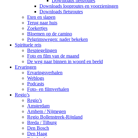
Downloads fietsroutes
Downloads looproutes en voorzieningen
Downloads fietsroutes
Eten en slapen
Terug naar huis
Zoekertjes
Bloemen op de camino
Pelgrimswegen: nader bekeken
Spirituele reis
Bespiegelingen
Foto en film van de maand
De weg naar binnen in woord en beeld
Ervaringen
Ervaringsverhalen
Weblogs
Podcasts
Foto- en filmverhalen
Regio’s
Regio’s
Amsterdam
Arnhem / Nijmegen
Regio Bollenstreek-Rijnland
Breda / Tilburg
Den Bosch
Den Haag