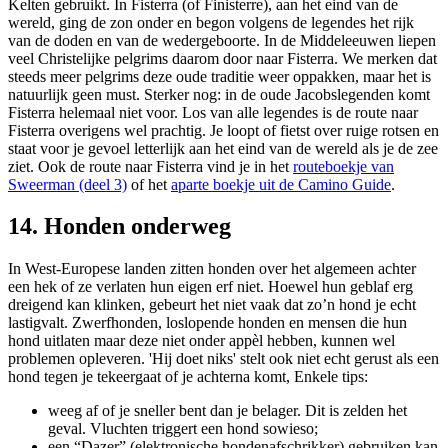
Kelten gebruikt. In Fisterra (of Finisterre), aan het eind van de
wereld, ging de zon onder en begon volgens de legendes het rijk
van de doden en van de wedergeboorte. In de Middeleeuwen liepen
veel Christelijke pelgrims daarom door naar Fisterra. We merken dat
steeds meer pelgrims deze oude traditie weer oppakken, maar het is
natuurlijk geen must. Sterker nog: in de oude Jacobslegenden komt
Fisterra helemaal niet voor. Los van alle legendes is de route naar
Fisterra overigens wel prachtig. Je loopt of fietst over ruige rotsen en
staat voor je gevoel letterlijk aan het eind van de wereld als je de zee
ziet. Ook de route naar Fisterra vind je in het
routeboekje van
Sweerman (deel 3)
of het
aparte boekje uit de Camino Guide
.
14. Honden onderweg
In West-Europese landen zitten honden over het algemeen achter
een hek of ze verlaten hun eigen erf niet. Hoewel hun geblaf erg
dreigend kan klinken, gebeurt het niet vaak dat zo’n hond je echt
lastigvalt. Zwerfhonden, loslopende honden en mensen die hun
hond uitlaten maar deze niet onder appèl hebben, kunnen wel
problemen opleveren. 'Hij doet niks' stelt ook niet echt gerust als een
hond tegen je tekeergaat of je achterna komt, Enkele tips:
weeg af of je sneller bent dan je belager. Dit is zelden het
geval. Vluchten triggert een hond sowieso;
een “Dazer” (elektronische hondenafschrikker) gebruiken kan