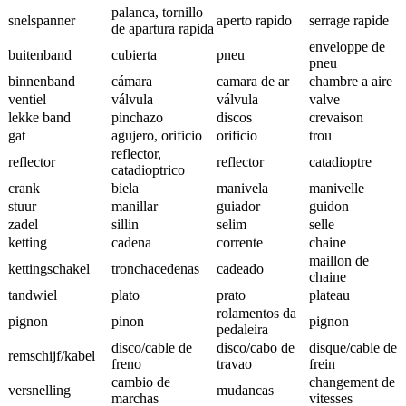
palanca, tornillo
snelspanner
aperto rapido
serrage rapide
de apartura rapida
enveloppe de
buitenband
cubierta
pneu
pneu
binnenband
cámara
camara de ar
chambre a aire
ventiel
válvula
válvula
valve
lekke band
pinchazo
discos
crevaison
gat
agujero, orificio
orificio
trou
reflector,
reflector
reflector
catadioptre
catadioptrico
crank
biela
manivela
manivelle
stuur
manillar
guiador
guidon
zadel
sillin
selim
selle
ketting
cadena
corrente
chaine
maillon de
kettingschakel
tronchacedenas
cadeado
chaine
tandwiel
plato
prato
plateau
rolamentos da
pignon
pinon
pignon
pedaleira
disco/cable de
disco/cabo de
disque/cable de
remschijf/kabel
freno
travao
frein
cambio de
changement de
versnelling
mudancas
marchas
vitesses