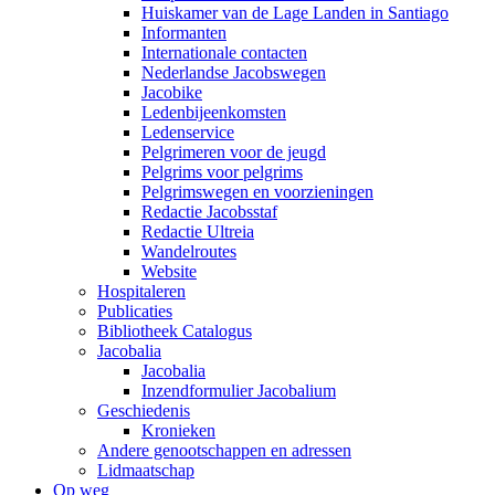
Huiskamer van de Lage Landen in Santiago
Informanten
Internationale contacten
Nederlandse Jacobswegen
Jacobike
Ledenbijeenkomsten
Ledenservice
Pelgrimeren voor de jeugd
Pelgrims voor pelgrims
Pelgrimswegen en voorzieningen
Redactie Jacobsstaf
Redactie Ultreia
Wandelroutes
Website
Hospitaleren
Publicaties
Bibliotheek Catalogus
Jacobalia
Jacobalia
Inzendformulier Jacobalium
Geschiedenis
Kronieken
Andere genootschappen en adressen
Lidmaatschap
Op weg