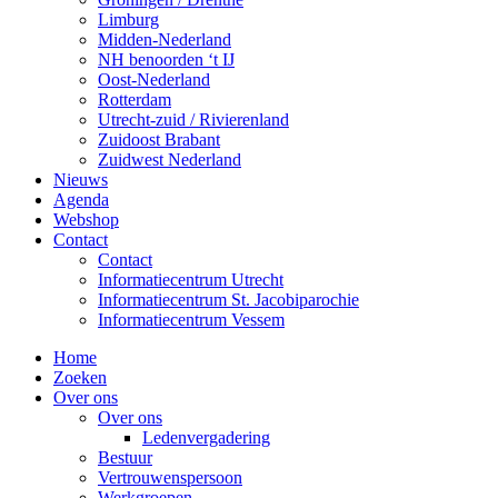
Limburg
Midden-Nederland
NH benoorden ‘t IJ
Oost-Nederland
Rotterdam
Utrecht-zuid / Rivierenland
Zuidoost Brabant
Zuidwest Nederland
Nieuws
Agenda
Webshop
Contact
Contact
Informatiecentrum Utrecht
Informatiecentrum St. Jacobiparochie
Informatiecentrum Vessem
Home
Zoeken
Over ons
Over ons
Ledenvergadering
Bestuur
Vertrouwenspersoon
Werkgroepen