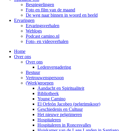
Bespiegelingen
Foto en film van de maand
De weg naar binnen in woord en beeld
Ervaringen
Ervaringsverhalen
Weblogs
Podcast camino.nl
Foto- en videoverhalen
Home
Over ons
Over ons
Ledenvergadering
Bestuur
Vertrouwenspersoon
(Werk)groepen
Aandacht en Spiritualiteit
Bibliotheek
Young Camino
El Orfeón Jacobeo (pelgrimskoor)
Geschiedenis en Cultuur
Het nieuwe pelgrimeren
Hospitaleren
Hospitaleren in Roncesvalles
Huiskamer van de Lage Landen in Santiago