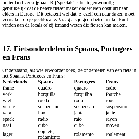
buitenland verkrijgbaar. Bij 'specials' is het tegenwoordig
gebruikelijk dat de betere fietsenmaker onderdelen opstuurt naar
elders in Europa. Dit betekent wel dat je jezelf een paar dagen moet
vermaken op je pechlocatie. Vraag als je geen fietsenmaker kunt
vinden aan de locals of zij iemand weten die fietsen kan maken.
17. Fietsonderdelen in Spaans, Portugees
en Frans
Onderstaand, als wielerwoordenboek, de onderdelen van een fiets in
het Spaans, Portugees en Frans:
Nederlands
Spaans
Portugees
Frans
frame
cuadro
quadro
cadre
vork
horquilla
forquilha
fourche
wiel
rueda
roda
roue
vering
suspension
suspensao
suspension
velg
llanta
jante
jante
spaak
radio
raio
rayon
naaf
cubo
cubo
moyeu
cojinete,
lager
rolamento
roulement
rodamiento