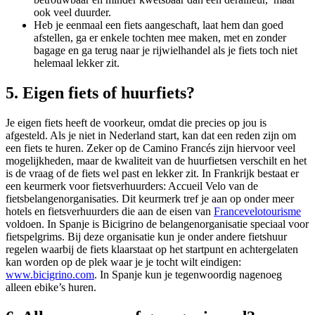
ook veel duurder.
Heb je eenmaal een fiets aangeschaft, laat hem dan goed
afstellen, ga er enkele tochten mee maken, met en zonder
bagage en ga terug naar je rijwielhandel als je fiets toch niet
helemaal lekker zit.
5. Eigen fiets of huurfiets?
Je eigen fiets heeft de voorkeur, omdat die precies op jou is
afgesteld. Als je niet in Nederland start, kan dat een reden zijn om
een fiets te huren. Zeker op de Camino Francés zijn hiervoor veel
mogelijkheden, maar de kwaliteit van de huurfietsen verschilt en het
is de vraag of de fiets wel past en lekker zit. In Frankrijk bestaat er
een keurmerk voor fietsverhuurders: Accueil Velo van de
fietsbelangenorganisaties. Dit keurmerk tref je aan op onder meer
hotels en fietsverhuurders die aan de eisen van
Francevelotourisme
voldoen. In Spanje is Bicigrino de belangenorganisatie speciaal voor
fietspelgrims. Bij deze organisatie kun je onder andere fietshuur
regelen waarbij de fiets klaarstaat op het startpunt en achtergelaten
kan worden op de plek waar je je tocht wilt eindigen:
www.bicigrino.com
. In Spanje kun je tegenwoordig nagenoeg
alleen ebike’s huren.