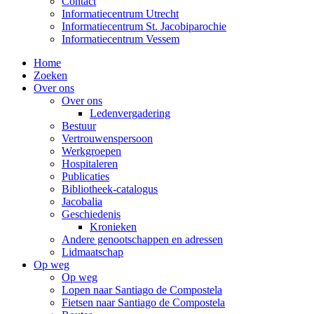
Contact
Informatiecentrum Utrecht
Informatiecentrum St. Jacobiparochie
Informatiecentrum Vessem
Home
Zoeken
Over ons
Over ons
Ledenvergadering
Bestuur
Vertrouwenspersoon
Werkgroepen
Hospitaleren
Publicaties
Bibliotheek-catalogus
Jacobalia
Geschiedenis
Kronieken
Andere genootschappen en adressen
Lidmaatschap
Op weg
Op weg
Lopen naar Santiago de Compostela
Fietsen naar Santiago de Compostela