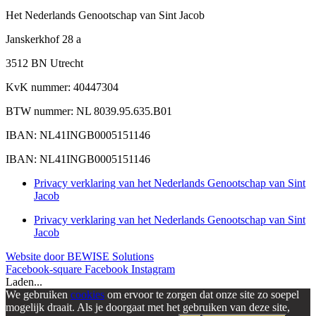
Het Nederlands Genootschap van Sint Jacob
Janskerkhof 28 a
3512 BN Utrecht
KvK nummer: 40447304
BTW nummer: NL 8039.95.635.B01
IBAN: NL41INGB0005151146
IBAN: NL41INGB0005151146
Privacy verklaring van het Nederlands Genootschap van Sint
Jacob
Privacy verklaring van het Nederlands Genootschap van Sint
Jacob
Website door BEWISE Solutions
Facebook-square
Facebook
Instagram
Laden...
We gebruiken
cookies
om ervoor te zorgen dat onze site zo soepel
mogelijk draait. Als je doorgaat met het gebruiken van deze site,