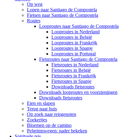
Op weg
Lopen naar Santiago de Compostela
Fietsen naar Santiago de Compostela
Routes
Looproutes naar Santiago de Compostela
Looproutes in Nederland
Looproutes in België
Looproutes in Frankrijk
Looproutes in Spanje
Looproutes in Portugal
Fietsroutes naar Santiago de Compostela
Fietsroutes in Nederland
Fietsroutes in België
Fietsroutes in Frankrijk
Fietsroutes in Spanje
Downloads fietsroutes
Downloads looproutes en voorzieningen
Downloads fietsroutes
Eten en slapen
Terug naar huis
Op zoek naar reisgenoten
Zoekertjes
Bloemen op de camino
Pelgrimswegen: nader bekeken
Spirituele reis