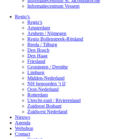
Informatiecentrum St. Jacobiparochie
Informatiecentrum Vessem
Regio’s
Regio’s
Amsterdam
Arnhem / Nijmegen
Regio Bollenstreek-Rijnland
Breda / Tilburg
Den Bosch
Den Haag
Friesland
Groningen / Drenthe
Limburg
Midden-Nederland
NH benoorden ‘t IJ
Oost-Nederland
Rotterdam
Utrecht-zuid / Rivierenland
Zuidoost Brabant
Zuidwest Nederland
Nieuws
Agenda
Webshop
Contact