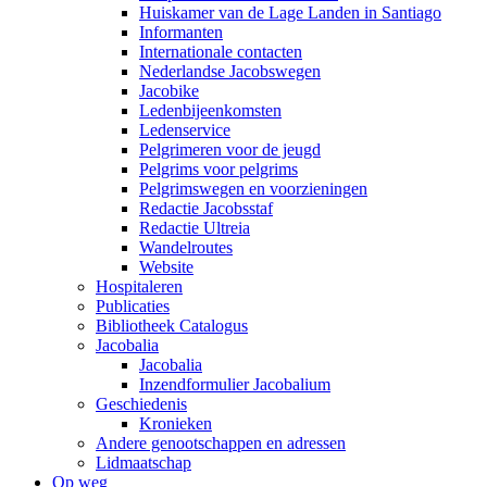
Huiskamer van de Lage Landen in Santiago
Informanten
Internationale contacten
Nederlandse Jacobswegen
Jacobike
Ledenbijeenkomsten
Ledenservice
Pelgrimeren voor de jeugd
Pelgrims voor pelgrims
Pelgrimswegen en voorzieningen
Redactie Jacobsstaf
Redactie Ultreia
Wandelroutes
Website
Hospitaleren
Publicaties
Bibliotheek Catalogus
Jacobalia
Jacobalia
Inzendformulier Jacobalium
Geschiedenis
Kronieken
Andere genootschappen en adressen
Lidmaatschap
Op weg