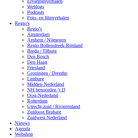
Ervaringsverhalen
Weblogs
Podcasts
Foto- en filmverhalen
Regio’s
Regio’s
Amsterdam
Arnhem / Nijmegen
Regio Bollenstreek-Rijnland
Breda / Tilburg
Den Bosch
Den Haag
Friesland
Groningen / Drenthe
Limburg
Midden-Nederland
NH benoorden ‘t IJ
Oost-Nederland
Rotterdam
Utrecht-zuid / Rivierenland
Zuidoost Brabant
Zuidwest Nederland
Nieuws
Agenda
Webshop