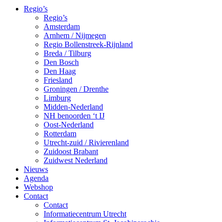
Regio’s
Regio’s
Amsterdam
Arnhem / Nijmegen
Regio Bollenstreek-Rijnland
Breda / Tilburg
Den Bosch
Den Haag
Friesland
Groningen / Drenthe
Limburg
Midden-Nederland
NH benoorden ‘t IJ
Oost-Nederland
Rotterdam
Utrecht-zuid / Rivierenland
Zuidoost Brabant
Zuidwest Nederland
Nieuws
Agenda
Webshop
Contact
Contact
Informatiecentrum Utrecht