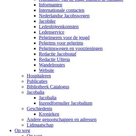
Informanten
Internationale contacten
Nederlandse Jacobswegen
Jacobike
Ledenbijeenkomsten
Ledenservice
Pelgrimeren voor de jeugd
Pelgrims voor pelgrims
Pelgrimswegen en voorzieningen
Redactie Jacobsstaf
Redactie Ultreia
Wandelroutes
Website
Hospitaleren
Publicaties
Bibliotheek Catalogus
Jacobalia
Jacobalia
Inzendformulier Jacobalium
Geschiedenis
Kronieken
Andere genootschappen en adressen
Lidmaatschap
Op weg
Op weg