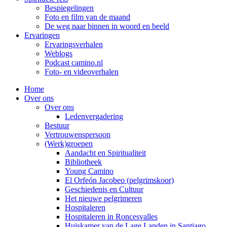
Bespiegelingen
Foto en film van de maand
De weg naar binnen in woord en beeld
Ervaringen
Ervaringsverhalen
Weblogs
Podcast camino.nl
Foto- en videoverhalen
Home
Over ons
Over ons
Ledenvergadering
Bestuur
Vertrouwenspersoon
(Werk)groepen
Aandacht en Spiritualiteit
Bibliotheek
Young Camino
El Orfeón Jacobeo (pelgrimskoor)
Geschiedenis en Cultuur
Het nieuwe pelgrimeren
Hospitaleren
Hospitaleren in Roncesvalles
Huiskamer van de Lage Landen in Santiago