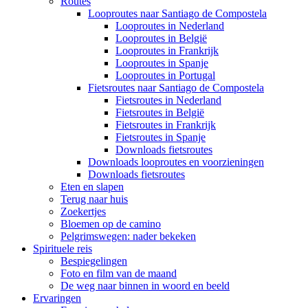
Routes
Looproutes naar Santiago de Compostela
Looproutes in Nederland
Looproutes in België
Looproutes in Frankrijk
Looproutes in Spanje
Looproutes in Portugal
Fietsroutes naar Santiago de Compostela
Fietsroutes in Nederland
Fietsroutes in België
Fietsroutes in Frankrijk
Fietsroutes in Spanje
Downloads fietsroutes
Downloads looproutes en voorzieningen
Downloads fietsroutes
Eten en slapen
Terug naar huis
Zoekertjes
Bloemen op de camino
Pelgrimswegen: nader bekeken
Spirituele reis
Bespiegelingen
Foto en film van de maand
De weg naar binnen in woord en beeld
Ervaringen