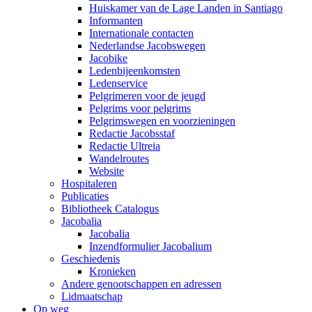
Huiskamer van de Lage Landen in Santiago
Informanten
Internationale contacten
Nederlandse Jacobswegen
Jacobike
Ledenbijeenkomsten
Ledenservice
Pelgrimeren voor de jeugd
Pelgrims voor pelgrims
Pelgrimswegen en voorzieningen
Redactie Jacobsstaf
Redactie Ultreia
Wandelroutes
Website
Hospitaleren
Publicaties
Bibliotheek Catalogus
Jacobalia
Jacobalia
Inzendformulier Jacobalium
Geschiedenis
Kronieken
Andere genootschappen en adressen
Lidmaatschap
Op weg