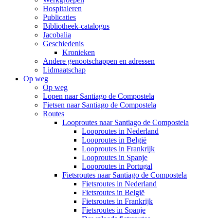
Hospitaleren
Publicaties
Bibliotheek-catalogus
Jacobalia
Geschiedenis
Kronieken
Andere genootschappen en adressen
Lidmaatschap
Op weg
Op weg
Lopen naar Santiago de Compostela
Fietsen naar Santiago de Compostela
Routes
Looproutes naar Santiago de Compostela
Looproutes in Nederland
Looproutes in België
Looproutes in Frankrijk
Looproutes in Spanje
Looproutes in Portugal
Fietsroutes naar Santiago de Compostela
Fietsroutes in Nederland
Fietsroutes in België
Fietsroutes in Frankrijk
Fietsroutes in Spanje