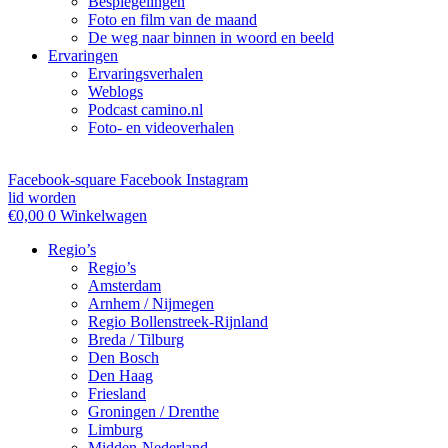
Bespiegelingen
Foto en film van de maand
De weg naar binnen in woord en beeld
Ervaringen
Ervaringsverhalen
Weblogs
Podcast camino.nl
Foto- en videoverhalen
Facebook-square
Facebook
Instagram
lid worden
€
0,00
0
Winkelwagen
Regio’s
Regio’s
Amsterdam
Arnhem / Nijmegen
Regio Bollenstreek-Rijnland
Breda / Tilburg
Den Bosch
Den Haag
Friesland
Groningen / Drenthe
Limburg
Midden-Nederland