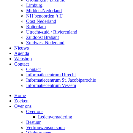
Limburg
Midden-Nederland
NH benoorden ‘t IJ
Oost-Nederland
Rotterdam
Utrecht-zuid / Rivierenland
Zuidoost Brabant
Zuidwest Nederland
Nieuws
Agenda
Webshop
Contact
Contact
Informatiecentrum Utrecht
Informatiecentrum St. Jacobiparochie
Informatiecentrum Vessem
Home
Zoeken
Over ons
Over ons
Ledenvergadering
Bestuur
Vertrouwenspersoon
Werkgroepen