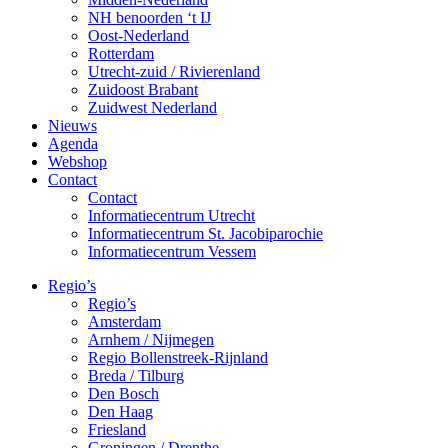
NH benoorden ‘t IJ
Oost-Nederland
Rotterdam
Utrecht-zuid / Rivierenland
Zuidoost Brabant
Zuidwest Nederland
Nieuws
Agenda
Webshop
Contact
Contact
Informatiecentrum Utrecht
Informatiecentrum St. Jacobiparochie
Informatiecentrum Vessem
Regio’s
Regio’s
Amsterdam
Arnhem / Nijmegen
Regio Bollenstreek-Rijnland
Breda / Tilburg
Den Bosch
Den Haag
Friesland
Groningen / Drenthe