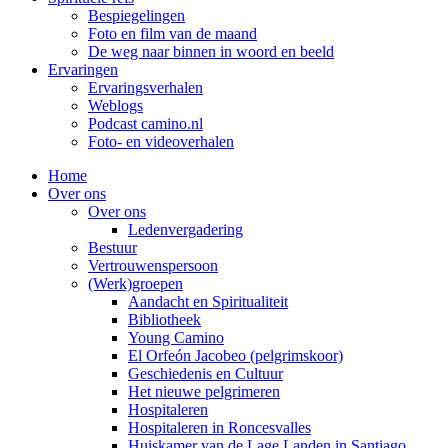
Bespiegelingen
Foto en film van de maand
De weg naar binnen in woord en beeld
Ervaringen
Ervaringsverhalen
Weblogs
Podcast camino.nl
Foto- en videoverhalen
Home
Over ons
Over ons
Ledenvergadering
Bestuur
Vertrouwenspersoon
(Werk)groepen
Aandacht en Spiritualiteit
Bibliotheek
Young Camino
El Orfeón Jacobeo (pelgrimskoor)
Geschiedenis en Cultuur
Het nieuwe pelgrimeren
Hospitaleren
Hospitaleren in Roncesvalles
Huiskamer van de Lage Landen in Santiago