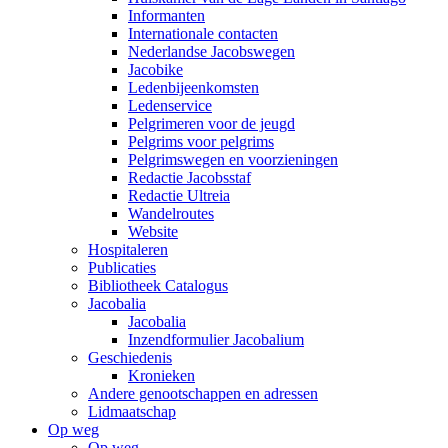
Informanten
Internationale contacten
Nederlandse Jacobswegen
Jacobike
Ledenbijeenkomsten
Ledenservice
Pelgrimeren voor de jeugd
Pelgrims voor pelgrims
Pelgrimswegen en voorzieningen
Redactie Jacobsstaf
Redactie Ultreia
Wandelroutes
Website
Hospitaleren
Publicaties
Bibliotheek Catalogus
Jacobalia
Jacobalia
Inzendformulier Jacobalium
Geschiedenis
Kronieken
Andere genootschappen en adressen
Lidmaatschap
Op weg
Op weg