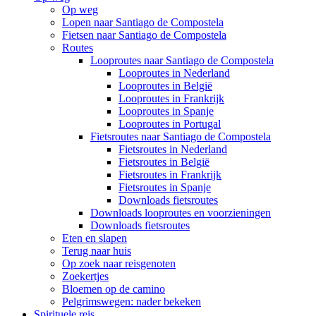
Op weg
Lopen naar Santiago de Compostela
Fietsen naar Santiago de Compostela
Routes
Looproutes naar Santiago de Compostela
Looproutes in Nederland
Looproutes in België
Looproutes in Frankrijk
Looproutes in Spanje
Looproutes in Portugal
Fietsroutes naar Santiago de Compostela
Fietsroutes in Nederland
Fietsroutes in België
Fietsroutes in Frankrijk
Fietsroutes in Spanje
Downloads fietsroutes
Downloads looproutes en voorzieningen
Downloads fietsroutes
Eten en slapen
Terug naar huis
Op zoek naar reisgenoten
Zoekertjes
Bloemen op de camino
Pelgrimswegen: nader bekeken
Spirituele reis