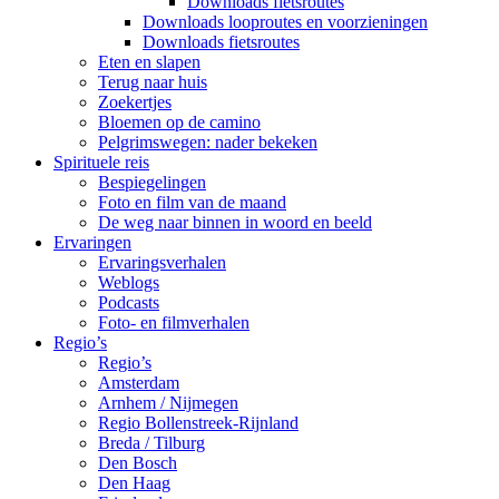
Downloads fietsroutes
Downloads looproutes en voorzieningen
Downloads fietsroutes
Eten en slapen
Terug naar huis
Zoekertjes
Bloemen op de camino
Pelgrimswegen: nader bekeken
Spirituele reis
Bespiegelingen
Foto en film van de maand
De weg naar binnen in woord en beeld
Ervaringen
Ervaringsverhalen
Weblogs
Podcasts
Foto- en filmverhalen
Regio’s
Regio’s
Amsterdam
Arnhem / Nijmegen
Regio Bollenstreek-Rijnland
Breda / Tilburg
Den Bosch
Den Haag