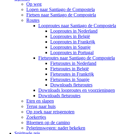
Op weg
Lopen naar Santiago de Compostela
Fietsen naar Santiago de Compostela
Routes
Looproutes naar Santiago de Compostela
Looproutes in Nederland
Looproutes in België
Looproutes in Frankrijk
Looproutes in Spanje
Looproutes in Portugal
Fietsroutes naar Santiago de Compostela
Fietsroutes in Nederland
Fietsroutes in België
Fietsroutes in Frankrijk
Fietsroutes in Spanje
Downloads fietsroutes
Downloads looproutes en voorzieningen
Downloads fietsroutes
Eten en slapen
Terug naar huis
Op zoek naar reisgenoten
Zoekertjes
Bloemen op de camino
Pelgrimswegen: nader bekeken
Spirituele reis