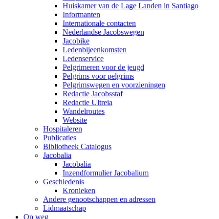
Huiskamer van de Lage Landen in Santiago
Informanten
Internationale contacten
Nederlandse Jacobswegen
Jacobike
Ledenbijeenkomsten
Ledenservice
Pelgrimeren voor de jeugd
Pelgrims voor pelgrims
Pelgrimswegen en voorzieningen
Redactie Jacobsstaf
Redactie Ultreia
Wandelroutes
Website
Hospitaleren
Publicaties
Bibliotheek Catalogus
Jacobalia
Jacobalia
Inzendformulier Jacobalium
Geschiedenis
Kronieken
Andere genootschappen en adressen
Lidmaatschap
Op weg