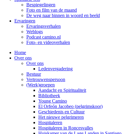
Bespiegelingen
Foto en film van de maand
De weg naar binnen in woord en beeld
Ervaringen
Ervaringsverhalen
Weblogs
Podcast camino.nl
Foto- en videoverhalen
Home
Over ons
Over ons
Ledenvergadering
Bestuur
Vertrouwenspersoon
(Werk)groepen
Aandacht en Spiritualiteit
Bibliotheek
Young Camino
El Orfeón Jacobeo (pelgrimskoor)
Geschiedenis en Cultuur
Het nieuwe pelgrimeren
Hospitaleren
Hospitaleren in Roncesvalles
Huiskamer van de Lage Landen in Santiago