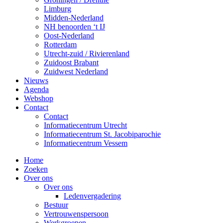
Limburg
Midden-Nederland
NH benoorden ‘t IJ
Oost-Nederland
Rotterdam
Utrecht-zuid / Rivierenland
Zuidoost Brabant
Zuidwest Nederland
Nieuws
Agenda
Webshop
Contact
Contact
Informatiecentrum Utrecht
Informatiecentrum St. Jacobiparochie
Informatiecentrum Vessem
Home
Zoeken
Over ons
Over ons
Ledenvergadering
Bestuur
Vertrouwenspersoon
Werkgroepen