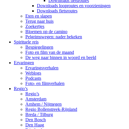
Downloads fietsroutes
Downloads looproutes en voorzieningen
Downloads fietsroutes
Eten en slapen
Terug naar huis
Zoekertjes
Bloemen op de camino
Pelgrimswegen: nader bekeken
Spirituele reis
Bespiegelingen
Foto en film van de maand
De weg naar binnen in woord en beeld
Ervaringen
Ervaringsverhalen
Weblogs
Podcasts
Foto- en filmverhalen
Regio’s
Regio’s
Amsterdam
Arnhem / Nijmegen
Regio Bollenstreek-Rijnland
Breda / Tilburg
Den Bosch
Den Haag