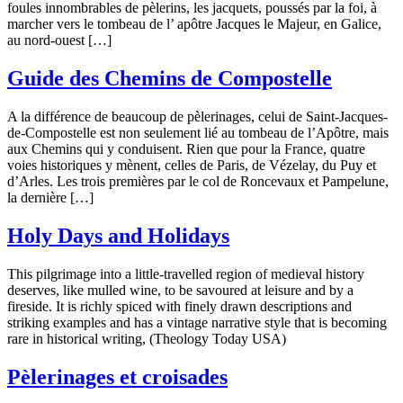
foules innombrables de pèlerins, les jacquets, poussés par la foi, à
marcher vers le tombeau de l’ apôtre Jacques le Majeur, en Galice,
au nord-ouest […]
Guide des Chemins de Compostelle
A la différence de beaucoup de pèlerinages, celui de Saint-Jacques-
de-Compostelle est non seulement lié au tombeau de l’Apôtre, mais
aux Chemins qui y conduisent. Rien que pour la France, quatre
voies historiques y mènent, celles de Paris, de Vézelay, du Puy et
d’Arles. Les trois premières par le col de Roncevaux et Pampelune,
la dernière […]
Holy Days and Holidays
This pilgrimage into a little-travelled region of medieval history
deserves, like mulled wine, to be savoured at leisure and by a
fireside. It is richly spiced with finely drawn descriptions and
striking examples and has a vintage narrative style that is becoming
rare in historical writing, (Theology Today USA)
Pèlerinages et croisades