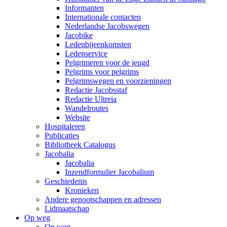
Informanten
Internationale contacten
Nederlandse Jacobswegen
Jacobike
Ledenbijeenkomsten
Ledenservice
Pelgrimeren voor de jeugd
Pelgrims voor pelgrims
Pelgrimswegen en voorzieningen
Redactie Jacobsstaf
Redactie Ultreia
Wandelroutes
Website
Hospitaleren
Publicaties
Bibliotheek Catalogus
Jacobalia
Jacobalia
Inzendformulier Jacobalium
Geschiedenis
Kronieken
Andere genootschappen en adressen
Lidmaatschap
Op weg
Op weg