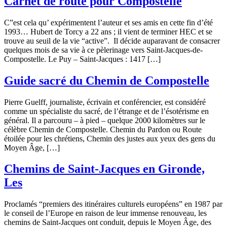
Carnet de route pour Compostelle
C”est cela qu’ expérimentent l’auteur et ses amis en cette fin d’été
1993… Hubert de Torcy a 22 ans ; il vient de terminer HEC et se
trouve au seuil de la vie “active”. Il décide auparavant de consacrer
quelques mois de sa vie à ce pèlerinage vers Saint-Jacques-de-
Compostelle. Le Puy – Saint-Jacques : 1417 […]
Guide sacré du Chemin de Compostelle
Pierre Guelff, journaliste, écrivain et conférencier, est considéré
comme un spécialiste du sacré, de l’étrange et de l’ésotérisme en
général. Il a parcouru – à pied – quelque 2000 kilomètres sur le
célèbre Chemin de Compostelle. Chemin du Pardon ou Route
étoilée pour les chrétiens, Chemin des justes aux yeux des gens du
Moyen Âge, […]
Chemins de Saint-Jacques en Gironde,
Les
Proclamés “premiers des itinéraires culturels européens” en 1987 par
le conseil de l’Europe en raison de leur immense renouveau, les
chemins de Saint-Jacques ont conduit, depuis le Moyen Âge, des