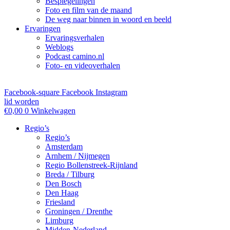
Bespiegelingen
Foto en film van de maand
De weg naar binnen in woord en beeld
Ervaringen
Ervaringsverhalen
Weblogs
Podcast camino.nl
Foto- en videoverhalen
Facebook-square
Facebook
Instagram
lid worden
€
0,00
0
Winkelwagen
Regio’s
Regio’s
Amsterdam
Arnhem / Nijmegen
Regio Bollenstreek-Rijnland
Breda / Tilburg
Den Bosch
Den Haag
Friesland
Groningen / Drenthe
Limburg
Midden-Nederland