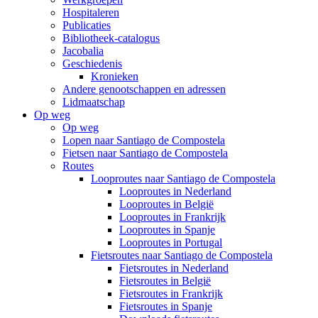
Hospitaleren
Publicaties
Bibliotheek-catalogus
Jacobalia
Geschiedenis
Kronieken
Andere genootschappen en adressen
Lidmaatschap
Op weg
Op weg
Lopen naar Santiago de Compostela
Fietsen naar Santiago de Compostela
Routes
Looproutes naar Santiago de Compostela
Looproutes in Nederland
Looproutes in België
Looproutes in Frankrijk
Looproutes in Spanje
Looproutes in Portugal
Fietsroutes naar Santiago de Compostela
Fietsroutes in Nederland
Fietsroutes in België
Fietsroutes in Frankrijk
Fietsroutes in Spanje