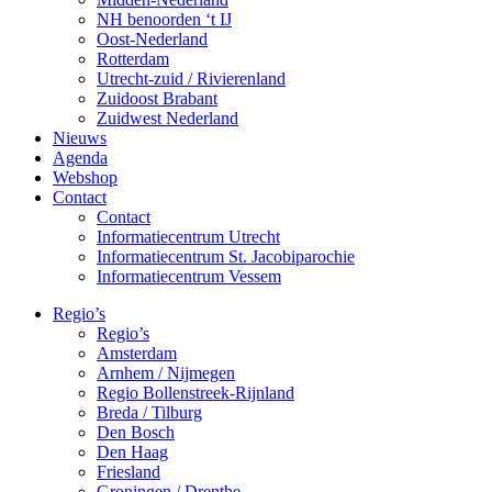
NH benoorden ‘t IJ
Oost-Nederland
Rotterdam
Utrecht-zuid / Rivierenland
Zuidoost Brabant
Zuidwest Nederland
Nieuws
Agenda
Webshop
Contact
Contact
Informatiecentrum Utrecht
Informatiecentrum St. Jacobiparochie
Informatiecentrum Vessem
Regio’s
Regio’s
Amsterdam
Arnhem / Nijmegen
Regio Bollenstreek-Rijnland
Breda / Tilburg
Den Bosch
Den Haag
Friesland
Groningen / Drenthe