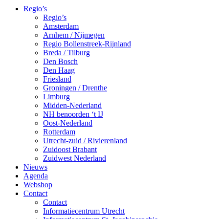
Regio’s
Regio’s
Amsterdam
Arnhem / Nijmegen
Regio Bollenstreek-Rijnland
Breda / Tilburg
Den Bosch
Den Haag
Friesland
Groningen / Drenthe
Limburg
Midden-Nederland
NH benoorden ‘t IJ
Oost-Nederland
Rotterdam
Utrecht-zuid / Rivierenland
Zuidoost Brabant
Zuidwest Nederland
Nieuws
Agenda
Webshop
Contact
Contact
Informatiecentrum Utrecht