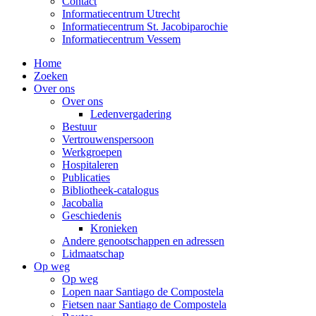
Contact
Informatiecentrum Utrecht
Informatiecentrum St. Jacobiparochie
Informatiecentrum Vessem
Home
Zoeken
Over ons
Over ons
Ledenvergadering
Bestuur
Vertrouwenspersoon
Werkgroepen
Hospitaleren
Publicaties
Bibliotheek-catalogus
Jacobalia
Geschiedenis
Kronieken
Andere genootschappen en adressen
Lidmaatschap
Op weg
Op weg
Lopen naar Santiago de Compostela
Fietsen naar Santiago de Compostela