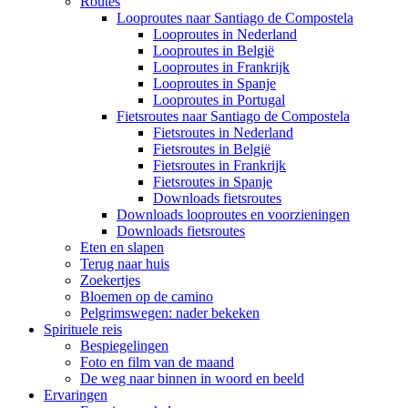
Routes
Looproutes naar Santiago de Compostela
Looproutes in Nederland
Looproutes in België
Looproutes in Frankrijk
Looproutes in Spanje
Looproutes in Portugal
Fietsroutes naar Santiago de Compostela
Fietsroutes in Nederland
Fietsroutes in België
Fietsroutes in Frankrijk
Fietsroutes in Spanje
Downloads fietsroutes
Downloads looproutes en voorzieningen
Downloads fietsroutes
Eten en slapen
Terug naar huis
Zoekertjes
Bloemen op de camino
Pelgrimswegen: nader bekeken
Spirituele reis
Bespiegelingen
Foto en film van de maand
De weg naar binnen in woord en beeld
Ervaringen