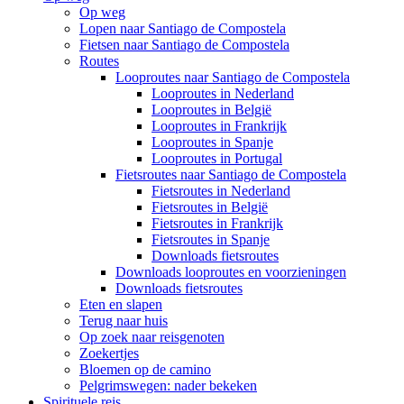
Op weg
Lopen naar Santiago de Compostela
Fietsen naar Santiago de Compostela
Routes
Looproutes naar Santiago de Compostela
Looproutes in Nederland
Looproutes in België
Looproutes in Frankrijk
Looproutes in Spanje
Looproutes in Portugal
Fietsroutes naar Santiago de Compostela
Fietsroutes in Nederland
Fietsroutes in België
Fietsroutes in Frankrijk
Fietsroutes in Spanje
Downloads fietsroutes
Downloads looproutes en voorzieningen
Downloads fietsroutes
Eten en slapen
Terug naar huis
Op zoek naar reisgenoten
Zoekertjes
Bloemen op de camino
Pelgrimswegen: nader bekeken
Spirituele reis