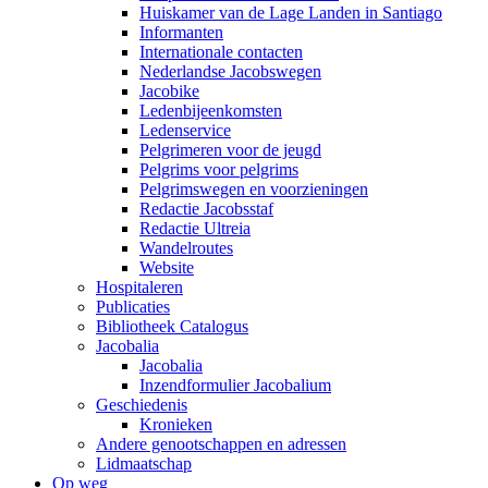
Huiskamer van de Lage Landen in Santiago
Informanten
Internationale contacten
Nederlandse Jacobswegen
Jacobike
Ledenbijeenkomsten
Ledenservice
Pelgrimeren voor de jeugd
Pelgrims voor pelgrims
Pelgrimswegen en voorzieningen
Redactie Jacobsstaf
Redactie Ultreia
Wandelroutes
Website
Hospitaleren
Publicaties
Bibliotheek Catalogus
Jacobalia
Jacobalia
Inzendformulier Jacobalium
Geschiedenis
Kronieken
Andere genootschappen en adressen
Lidmaatschap
Op weg