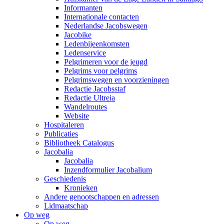
Informanten
Internationale contacten
Nederlandse Jacobswegen
Jacobike
Ledenbijeenkomsten
Ledenservice
Pelgrimeren voor de jeugd
Pelgrims voor pelgrims
Pelgrimswegen en voorzieningen
Redactie Jacobsstaf
Redactie Ultreia
Wandelroutes
Website
Hospitaleren
Publicaties
Bibliotheek Catalogus
Jacobalia
Jacobalia
Inzendformulier Jacobalium
Geschiedenis
Kronieken
Andere genootschappen en adressen
Lidmaatschap
Op weg
Op weg