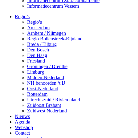
Informatiecentrum St. Jacobiparochie
Informatiecentrum Vessem
Regio’s
Regio’s
Amsterdam
Arnhem / Nijmegen
Regio Bollenstreek-Rijnland
Breda / Tilburg
Den Bosch
Den Haag
Friesland
Groningen / Drenthe
Limburg
Midden-Nederland
NH benoorden ‘t IJ
Oost-Nederland
Rotterdam
Utrecht-zuid / Rivierenland
Zuidoost Brabant
Zuidwest Nederland
Nieuws
Agenda
Webshop
Contact