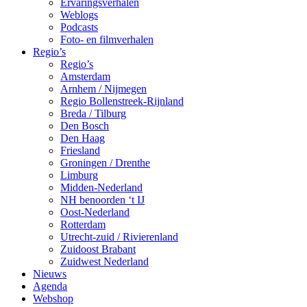
Ervaringsverhalen
Weblogs
Podcasts
Foto- en filmverhalen
Regio’s
Regio’s
Amsterdam
Arnhem / Nijmegen
Regio Bollenstreek-Rijnland
Breda / Tilburg
Den Bosch
Den Haag
Friesland
Groningen / Drenthe
Limburg
Midden-Nederland
NH benoorden ‘t IJ
Oost-Nederland
Rotterdam
Utrecht-zuid / Rivierenland
Zuidoost Brabant
Zuidwest Nederland
Nieuws
Agenda
Webshop