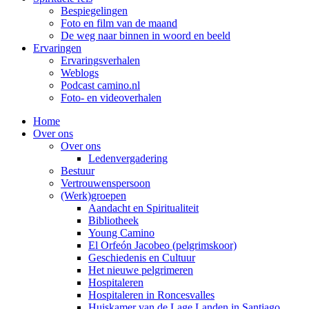
Bespiegelingen
Foto en film van de maand
De weg naar binnen in woord en beeld
Ervaringen
Ervaringsverhalen
Weblogs
Podcast camino.nl
Foto- en videoverhalen
Home
Over ons
Over ons
Ledenvergadering
Bestuur
Vertrouwenspersoon
(Werk)groepen
Aandacht en Spiritualiteit
Bibliotheek
Young Camino
El Orfeón Jacobeo (pelgrimskoor)
Geschiedenis en Cultuur
Het nieuwe pelgrimeren
Hospitaleren
Hospitaleren in Roncesvalles
Huiskamer van de Lage Landen in Santiago