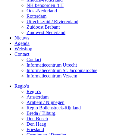
NH benoorden ‘t IJ
Oost-Nederland
Rotterdam
Utrecht-zuid / Rivierenland
Zuidoost Brabant
Zuidwest Nederland
Nieuws
Agenda
Webshop
Contact
Contact
Informatiecentrum Utrecht
Informatiecentrum St. Jacobiparochie
Informatiecentrum Vessem
Regio’s
Regio’s
Amsterdam
Arnhem / Nijmegen
Regio Bollenstreek-Rijnland
Breda / Tilburg
Den Bosch
Den Haag
Friesland
Groningen / Drenthe