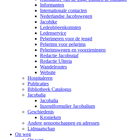
Informanten
Internationale contacten
Nederlandse Jacobswegen
Jacobike
Ledenbijeenkomsten
Ledenservice
Pelgrimeren voor de jeugd
Pelgrims voor pelgrims
Pelgrimswegen en voorzieningen
Redactie Jacobsstaf
Redactie Ultreia
Wandelroutes
Website
Hospitaleren
Publicaties
Bibliotheek Catalogus
Jacobalia
Jacobalia
Inzendformulier Jacobalium
Geschiedenis
Kronieken
Andere genootschappen en adressen
Lidmaatschap
Op weg
Op weg