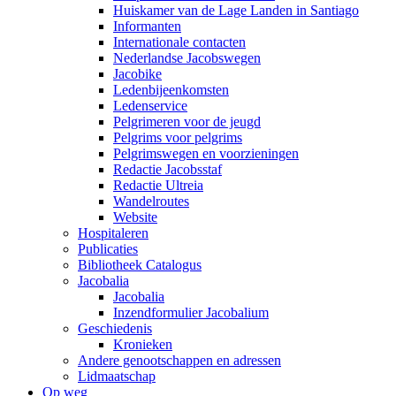
Huiskamer van de Lage Landen in Santiago
Informanten
Internationale contacten
Nederlandse Jacobswegen
Jacobike
Ledenbijeenkomsten
Ledenservice
Pelgrimeren voor de jeugd
Pelgrims voor pelgrims
Pelgrimswegen en voorzieningen
Redactie Jacobsstaf
Redactie Ultreia
Wandelroutes
Website
Hospitaleren
Publicaties
Bibliotheek Catalogus
Jacobalia
Jacobalia
Inzendformulier Jacobalium
Geschiedenis
Kronieken
Andere genootschappen en adressen
Lidmaatschap
Op weg