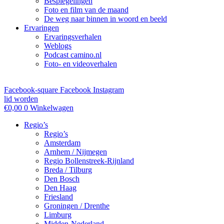
Bespiegelingen
Foto en film van de maand
De weg naar binnen in woord en beeld
Ervaringen
Ervaringsverhalen
Weblogs
Podcast camino.nl
Foto- en videoverhalen
Facebook-square
Facebook
Instagram
lid worden
€
0,00
0
Winkelwagen
Regio’s
Regio’s
Amsterdam
Arnhem / Nijmegen
Regio Bollenstreek-Rijnland
Breda / Tilburg
Den Bosch
Den Haag
Friesland
Groningen / Drenthe
Limburg
Midden-Nederland