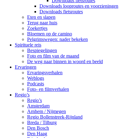
Downloads fietsroutes
Downloads looproutes en voorzieningen
Downloads fietsroutes
Eten en slapen
Terug naar huis
Zoekertjes
Bloemen op de camino
Pelgrimswegen: nader bekeken
Spirituele reis
Bespiegelingen
Foto en film van de maand
De weg naar binnen in woord en beeld
Ervaringen
Ervaringsverhalen
Weblogs
Podcasts
Foto- en filmverhalen
Regio’s
Regio’s
Amsterdam
Arnhem / Nijmegen
Regio Bollenstreek-Rijnland
Breda / Tilburg
Den Bosch
Den Haag