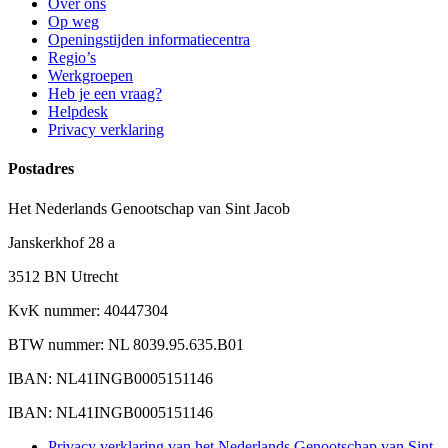
Over ons
Op weg
Openingstijden informatiecentra
Regio’s
Werkgroepen
Heb je een vraag?
Helpdesk
Privacy verklaring
Postadres
Het Nederlands Genootschap van Sint Jacob
Janskerkhof 28 a
3512 BN Utrecht
KvK nummer: 40447304
BTW nummer: NL 8039.95.635.B01
IBAN: NL41INGB0005151146
IBAN: NL41INGB0005151146
Privacy verklaring van het Nederlands Genootschap van Sint