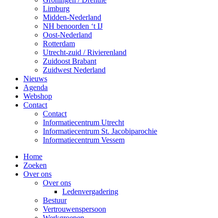
Limburg
Midden-Nederland
NH benoorden ‘t IJ
Oost-Nederland
Rotterdam
Utrecht-zuid / Rivierenland
Zuidoost Brabant
Zuidwest Nederland
Nieuws
Agenda
Webshop
Contact
Contact
Informatiecentrum Utrecht
Informatiecentrum St. Jacobiparochie
Informatiecentrum Vessem
Home
Zoeken
Over ons
Over ons
Ledenvergadering
Bestuur
Vertrouwenspersoon
Werkgroepen