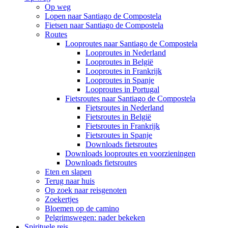
Op weg
Lopen naar Santiago de Compostela
Fietsen naar Santiago de Compostela
Routes
Looproutes naar Santiago de Compostela
Looproutes in Nederland
Looproutes in België
Looproutes in Frankrijk
Looproutes in Spanje
Looproutes in Portugal
Fietsroutes naar Santiago de Compostela
Fietsroutes in Nederland
Fietsroutes in België
Fietsroutes in Frankrijk
Fietsroutes in Spanje
Downloads fietsroutes
Downloads looproutes en voorzieningen
Downloads fietsroutes
Eten en slapen
Terug naar huis
Op zoek naar reisgenoten
Zoekertjes
Bloemen op de camino
Pelgrimswegen: nader bekeken
Spirituele reis