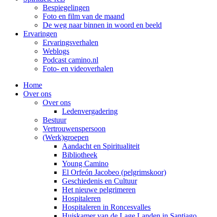
Bespiegelingen
Foto en film van de maand
De weg naar binnen in woord en beeld
Ervaringen
Ervaringsverhalen
Weblogs
Podcast camino.nl
Foto- en videoverhalen
Home
Over ons
Over ons
Ledenvergadering
Bestuur
Vertrouwenspersoon
(Werk)groepen
Aandacht en Spiritualiteit
Bibliotheek
Young Camino
El Orfeón Jacobeo (pelgrimskoor)
Geschiedenis en Cultuur
Het nieuwe pelgrimeren
Hospitaleren
Hospitaleren in Roncesvalles
Huiskamer van de Lage Landen in Santiago