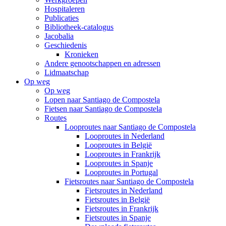
Hospitaleren
Publicaties
Bibliotheek-catalogus
Jacobalia
Geschiedenis
Kronieken
Andere genootschappen en adressen
Lidmaatschap
Op weg
Op weg
Lopen naar Santiago de Compostela
Fietsen naar Santiago de Compostela
Routes
Looproutes naar Santiago de Compostela
Looproutes in Nederland
Looproutes in België
Looproutes in Frankrijk
Looproutes in Spanje
Looproutes in Portugal
Fietsroutes naar Santiago de Compostela
Fietsroutes in Nederland
Fietsroutes in België
Fietsroutes in Frankrijk
Fietsroutes in Spanje