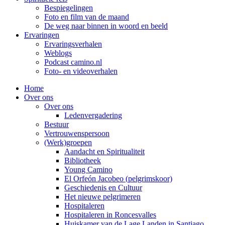
Bespiegelingen
Foto en film van de maand
De weg naar binnen in woord en beeld
Ervaringen
Ervaringsverhalen
Weblogs
Podcast camino.nl
Foto- en videoverhalen
Home
Over ons
Over ons
Ledenvergadering
Bestuur
Vertrouwenspersoon
(Werk)groepen
Aandacht en Spiritualiteit
Bibliotheek
Young Camino
El Orfeón Jacobeo (pelgrimskoor)
Geschiedenis en Cultuur
Het nieuwe pelgrimeren
Hospitaleren
Hospitaleren in Roncesvalles
Huiskamer van de Lage Landen in Santiago