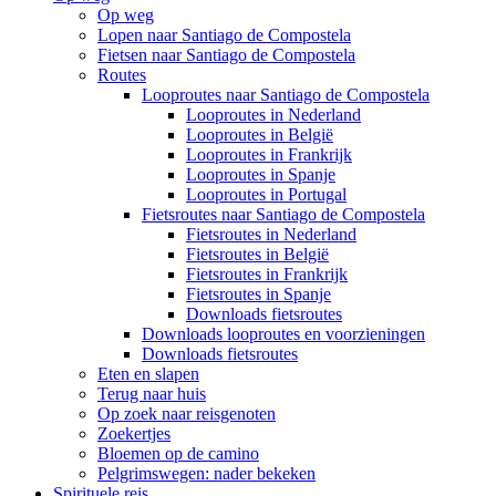
Op weg
Lopen naar Santiago de Compostela
Fietsen naar Santiago de Compostela
Routes
Looproutes naar Santiago de Compostela
Looproutes in Nederland
Looproutes in België
Looproutes in Frankrijk
Looproutes in Spanje
Looproutes in Portugal
Fietsroutes naar Santiago de Compostela
Fietsroutes in Nederland
Fietsroutes in België
Fietsroutes in Frankrijk
Fietsroutes in Spanje
Downloads fietsroutes
Downloads looproutes en voorzieningen
Downloads fietsroutes
Eten en slapen
Terug naar huis
Op zoek naar reisgenoten
Zoekertjes
Bloemen op de camino
Pelgrimswegen: nader bekeken
Spirituele reis