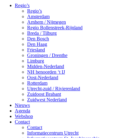
Regio’s
Regio’s
Amsterdam
Arnhem / Nijmegen
Regio Bollenstreek-Rijnland
Breda / Tilburg
Den Bosch
Den Haag
Friesland
Groningen / Drenthe
Limburg
Midden-Nederland
NH benoorden ‘t IJ
Oost-Nederland
Rotterdam
Utrecht-zuid / Rivierenland
Zuidoost Brabant
Zuidwest Nederland
Nieuws
Agenda
Webshop
Contact
Contact
Informatiecentrum Utrecht