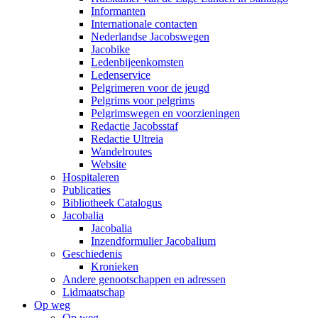
Informanten
Internationale contacten
Nederlandse Jacobswegen
Jacobike
Ledenbijeenkomsten
Ledenservice
Pelgrimeren voor de jeugd
Pelgrims voor pelgrims
Pelgrimswegen en voorzieningen
Redactie Jacobsstaf
Redactie Ultreia
Wandelroutes
Website
Hospitaleren
Publicaties
Bibliotheek Catalogus
Jacobalia
Jacobalia
Inzendformulier Jacobalium
Geschiedenis
Kronieken
Andere genootschappen en adressen
Lidmaatschap
Op weg
Op weg