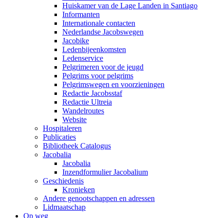
Huiskamer van de Lage Landen in Santiago
Informanten
Internationale contacten
Nederlandse Jacobswegen
Jacobike
Ledenbijeenkomsten
Ledenservice
Pelgrimeren voor de jeugd
Pelgrims voor pelgrims
Pelgrimswegen en voorzieningen
Redactie Jacobsstaf
Redactie Ultreia
Wandelroutes
Website
Hospitaleren
Publicaties
Bibliotheek Catalogus
Jacobalia
Jacobalia
Inzendformulier Jacobalium
Geschiedenis
Kronieken
Andere genootschappen en adressen
Lidmaatschap
Op weg