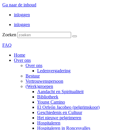
Ga naar de inhoud
inloggen
inloggen
Zoeken
FAQ
Home
Over ons
Over ons
Ledenvergadering
Bestuur
Vertrouwenspersoon
(Werk)groepen
Aandacht en Spiritualiteit
Bibliotheek
Young Camino
El Orfeón Jacobeo (pelgrimskoor)
Geschiedenis en Cultuur
Het nieuwe pelgrimeren
Hospitaleren
Hospitaleren in Roncesvalles