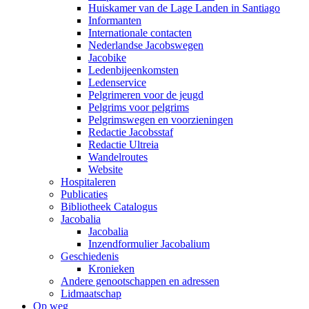
Huiskamer van de Lage Landen in Santiago
Informanten
Internationale contacten
Nederlandse Jacobswegen
Jacobike
Ledenbijeenkomsten
Ledenservice
Pelgrimeren voor de jeugd
Pelgrims voor pelgrims
Pelgrimswegen en voorzieningen
Redactie Jacobsstaf
Redactie Ultreia
Wandelroutes
Website
Hospitaleren
Publicaties
Bibliotheek Catalogus
Jacobalia
Jacobalia
Inzendformulier Jacobalium
Geschiedenis
Kronieken
Andere genootschappen en adressen
Lidmaatschap
Op weg