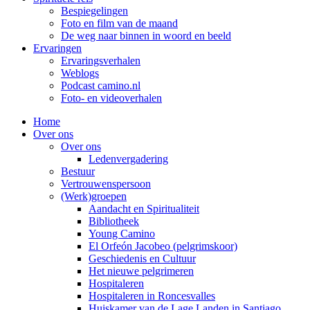
Bespiegelingen
Foto en film van de maand
De weg naar binnen in woord en beeld
Ervaringen
Ervaringsverhalen
Weblogs
Podcast camino.nl
Foto- en videoverhalen
Home
Over ons
Over ons
Ledenvergadering
Bestuur
Vertrouwenspersoon
(Werk)groepen
Aandacht en Spiritualiteit
Bibliotheek
Young Camino
El Orfeón Jacobeo (pelgrimskoor)
Geschiedenis en Cultuur
Het nieuwe pelgrimeren
Hospitaleren
Hospitaleren in Roncesvalles
Huiskamer van de Lage Landen in Santiago