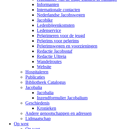
Informanten
Internationale contacten
Nederlandse Jacobswegen
Jacobike
Ledenbijeenkomsten
Ledenservice
Pelgrimeren voor de jeugd
Pelgrims voor pelgrims
Pelgrimswegen en voorzieningen
Redactie Jacobsstaf
Redactie Ultreia
Wandelroutes
Website
Hospitaleren
Publicaties
Bibliotheek Catalogus
Jacobalia
Jacobalia
Inzendformulier Jacobalium
Geschiedenis
Kronieken
Andere genootschappen en adressen
Lidmaatschap
Op weg
Op weg