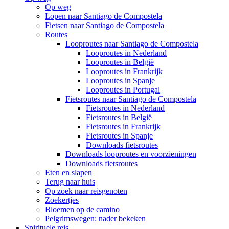
Op weg
Lopen naar Santiago de Compostela
Fietsen naar Santiago de Compostela
Routes
Looproutes naar Santiago de Compostela
Looproutes in Nederland
Looproutes in België
Looproutes in Frankrijk
Looproutes in Spanje
Looproutes in Portugal
Fietsroutes naar Santiago de Compostela
Fietsroutes in Nederland
Fietsroutes in België
Fietsroutes in Frankrijk
Fietsroutes in Spanje
Downloads fietsroutes
Downloads looproutes en voorzieningen
Downloads fietsroutes
Eten en slapen
Terug naar huis
Op zoek naar reisgenoten
Zoekertjes
Bloemen op de camino
Pelgrimswegen: nader bekeken
Spirituele reis