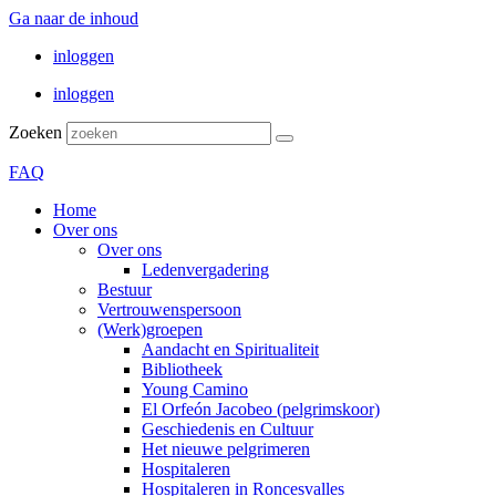
Ga naar de inhoud
inloggen
inloggen
Zoeken
FAQ
Home
Over ons
Over ons
Ledenvergadering
Bestuur
Vertrouwenspersoon
(Werk)groepen
Aandacht en Spiritualiteit
Bibliotheek
Young Camino
El Orfeón Jacobeo (pelgrimskoor)
Geschiedenis en Cultuur
Het nieuwe pelgrimeren
Hospitaleren
Hospitaleren in Roncesvalles