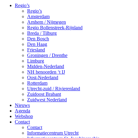
Regio’s
Regio’s
Amsterdam
Arnhem / Nijmegen
Regio Bollenstreek-Rijnland
Breda / Tilburg
Den Bosch
Den Haag
Friesland
Groningen / Drenthe
Limburg
Midden-Nederland
NH benoorden ‘t IJ
Oost-Nederland
Rotterdam
Utrecht-zuid / Rivierenland
Zuidoost Brabant
Zuidwest Nederland
Nieuws
Agenda
Webshop
Contact
Contact
Informatiecentrum Utrecht