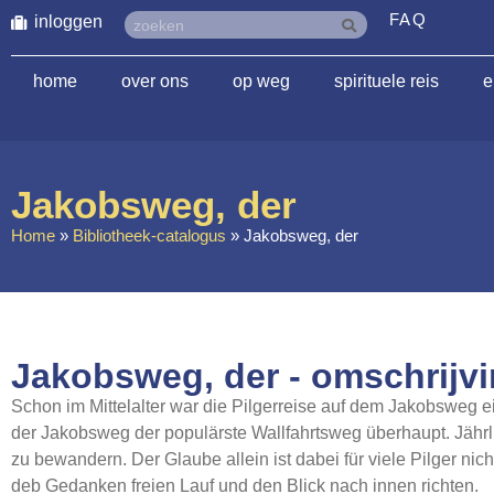
FAQ
inloggen
home
over ons
op weg
spirituele reis
e
Jakobsweg, der
Home
»
Bibliotheek-catalogus
»
Jakobsweg, der
Jakobsweg, der - omschrijv
Schon im Mittelalter war die Pilgerreise auf dem Jakobsweg ei
der Jakobsweg der populärste Wallfahrtsweg überhaupt. Jähr
zu bewandern. Der Glaube allein ist dabei für viele Pilger ni
deb Gedanken freien Lauf und den Blick nach innen richten.