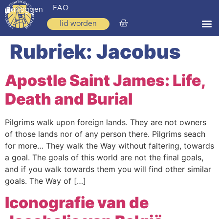
FAQ
inloggen
lid worden
Rubriek:
Jacobus
Home
Zoeken
Apostle Saint James: Life,
Over ons
Death and Burial
Op weg
Pilgrims walk upon foreign lands. They are not owners
Spirituele reis
of those lands nor of any person there. Pilgrims seach
for more… They walk the Way without faltering, towards
Ervaringen
a goal. The goals of this world are not the final goals,
and if you walk towards them you will find other similar
Regio’s
goals. The Way of […]
Nieuws
Iconografie van de
Agenda