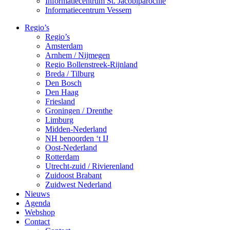
Informatiecentrum St. Jacobiparochie
Informatiecentrum Vessem
Regio’s
Regio’s
Amsterdam
Arnhem / Nijmegen
Regio Bollenstreek-Rijnland
Breda / Tilburg
Den Bosch
Den Haag
Friesland
Groningen / Drenthe
Limburg
Midden-Nederland
NH benoorden ‘t IJ
Oost-Nederland
Rotterdam
Utrecht-zuid / Rivierenland
Zuidoost Brabant
Zuidwest Nederland
Nieuws
Agenda
Webshop
Contact