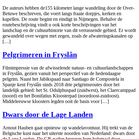
De auteurs hebben de155 kilometer lange wandeling door de Over-
Betuwe beschreven, die voert langs fraaie dorpjes, kerken en
kapellen. De route begint en eindigt in Nijmegen. Behalve de
routebeschrijving vindt u ook korte beschrijvingen van het
landschap en de cultuurhistorie van dit verrassende gebied. Er wordt
gewandeld over wegen met zegen, zoals de afwateringskanalen op
[…]
Pelgrimeren in Fryslân
Filmimpressie van de afwisselende natuur- en cultuurlandschappen
in Fryslân, gezien vanuit het perspectief van de hedendaagse
pelgrim. Naast het Jabikspaad naar Santiago de Compostela in
Spanje kent Fryslân sinds 2018 drie pelgrimsroutes door het
landelijk gebied: het St. Odulphuspad (zuidwest), het Claercamppad
(noord) en het Bonifatius Kloosterpad (noordoost-zuidoost).
Middeleeuwse kloosters legden ooit de basis voor […]
Dwars door de Lage Landen
Arnout Hauben gaat opnieuw op wandelavontuur. Hij trekt van de
Belgische kust naar het uiterste noorden van Nederland: dwars door
de Lage Landen. De GR-paden brengen hem helemaal door