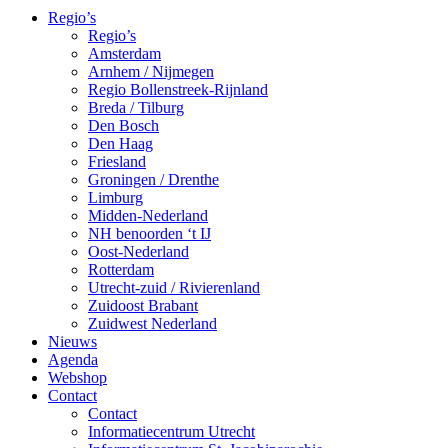
Regio’s
Regio’s
Amsterdam
Arnhem / Nijmegen
Regio Bollenstreek-Rijnland
Breda / Tilburg
Den Bosch
Den Haag
Friesland
Groningen / Drenthe
Limburg
Midden-Nederland
NH benoorden ‘t IJ
Oost-Nederland
Rotterdam
Utrecht-zuid / Rivierenland
Zuidoost Brabant
Zuidwest Nederland
Nieuws
Agenda
Webshop
Contact
Contact
Informatiecentrum Utrecht