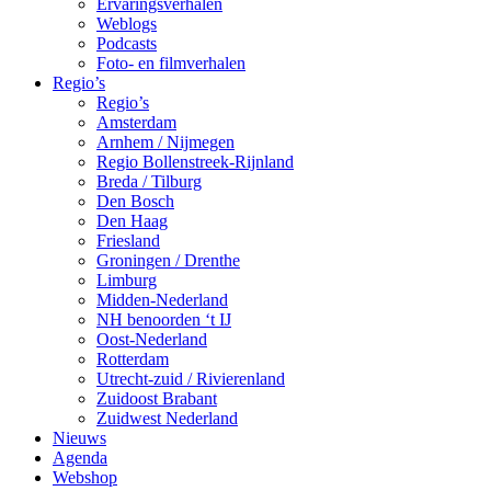
Ervaringsverhalen
Weblogs
Podcasts
Foto- en filmverhalen
Regio’s
Regio’s
Amsterdam
Arnhem / Nijmegen
Regio Bollenstreek-Rijnland
Breda / Tilburg
Den Bosch
Den Haag
Friesland
Groningen / Drenthe
Limburg
Midden-Nederland
NH benoorden ‘t IJ
Oost-Nederland
Rotterdam
Utrecht-zuid / Rivierenland
Zuidoost Brabant
Zuidwest Nederland
Nieuws
Agenda
Webshop