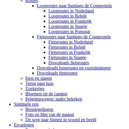
Routes
Looproutes naar Santiago de Compostela
Looproutes in Nederland
Looproutes in België
Looproutes in Frankrijk
Looproutes in Spanje
Looproutes in Portugal
Fietsroutes naar Santiago de Compostela
Fietsroutes in Nederland
Fietsroutes in België
Fietsroutes in Frankrijk
Fietsroutes in Spanje
Downloads fietsroutes
Downloads looproutes en voorzieningen
Downloads fietsroutes
Eten en slapen
Terug naar huis
Zoekertjes
Bloemen op de camino
Pelgrimswegen: nader bekeken
Spirituele reis
Bespiegelingen
Foto en film van de maand
De weg naar binnen in woord en beeld
Ervaringen