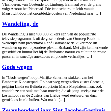
Vlaanderen, van Oostende tot Limburg. Eenmaal over de grens
volgt Arnout het Pieterpad. Die iconische route leidt vanuit
Maastricht door het onontdekte oosten van Nederland naar […]
Wandeling, de
De Wandeling is met 400.000 kijkers een van de populairste
televisieprogramma’s uit de geschiedenis van Omroep Brabant.
Wekelijks nam presentator René Bastiaanse de kijker mee uit
wandelen op een bijzondere plek in Brabant. Met zijn kenmerkende
geestdrift en humor liet hij de Brabantse natuur en cultuur de revue
passeren in smeuïge anekdotes en pikante verhaaltjes […]
Gods wegen
In “Gods wegen” loopt Marijke Schermer stukken van het
Brabantse Kloosterpad. Op haar weg vergezellen zuster Cornelia,
pelgrim Linda en Belinda en priorin Maria Magdalena haar. ook
wandelt ze een stuk met haar moeder, die als jong meisje naar de
kostschool van de Zusters van Liefde werd gestuurd, en daar
geruisloos leerde huilen. Wat maakt […]
Zevenhonderd jaar Sint Jacobs-Gasthuis