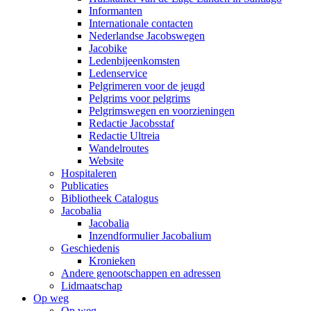
Informanten
Internationale contacten
Nederlandse Jacobswegen
Jacobike
Ledenbijeenkomsten
Ledenservice
Pelgrimeren voor de jeugd
Pelgrims voor pelgrims
Pelgrimswegen en voorzieningen
Redactie Jacobsstaf
Redactie Ultreia
Wandelroutes
Website
Hospitaleren
Publicaties
Bibliotheek Catalogus
Jacobalia
Jacobalia
Inzendformulier Jacobalium
Geschiedenis
Kronieken
Andere genootschappen en adressen
Lidmaatschap
Op weg
Op weg