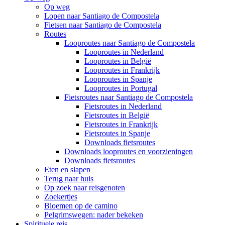
Op weg
Lopen naar Santiago de Compostela
Fietsen naar Santiago de Compostela
Routes
Looproutes naar Santiago de Compostela
Looproutes in Nederland
Looproutes in België
Looproutes in Frankrijk
Looproutes in Spanje
Looproutes in Portugal
Fietsroutes naar Santiago de Compostela
Fietsroutes in Nederland
Fietsroutes in België
Fietsroutes in Frankrijk
Fietsroutes in Spanje
Downloads fietsroutes
Downloads looproutes en voorzieningen
Downloads fietsroutes
Eten en slapen
Terug naar huis
Op zoek naar reisgenoten
Zoekertjes
Bloemen op de camino
Pelgrimswegen: nader bekeken
Spirituele reis