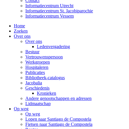
Contact
Informatiecentrum Utrecht
Informatiecentrum St. Jacobiparochie
Informatiecentrum Vessem
Home
Zoeken
Over ons
Over ons
Ledenvergadering
Bestuur
Vertrouwenspersoon
Werkgroepen
Hospitaleren
Publicaties
Bibliotheek-catalogus
Jacobalia
Geschiedenis
Kronieken
Andere genootschappen en adressen
Lidmaatschap
Op weg
Op weg
Lopen naar Santiago de Compostela
Fietsen naar Santiago de Compostela