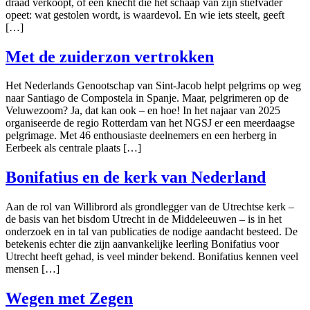
draad verkoopt, of een knecht die het schaap van zijn stiefvader
opeet: wat gestolen wordt, is waardevol. En wie iets steelt, geeft
[…]
Met de zuiderzon vertrokken
Het Nederlands Genootschap van Sint-Jacob helpt pelgrims op weg
naar Santiago de Compostela in Spanje. Maar, pelgrimeren op de
Veluwezoom? Ja, dat kan ook – en hoe! In het najaar van 2025
organiseerde de regio Rotterdam van het NGSJ er een meerdaagse
pelgrimage. Met 46 enthousiaste deelnemers en een herberg in
Eerbeek als centrale plaats […]
Bonifatius en de kerk van Nederland
Aan de rol van Willibrord als grondlegger van de Utrechtse kerk –
de basis van het bisdom Utrecht in de Middeleeuwen – is in het
onderzoek en in tal van publicaties de nodige aandacht besteed. De
betekenis echter die zijn aanvankelijke leerling Bonifatius voor
Utrecht heeft gehad, is veel minder bekend. Bonifatius kennen veel
mensen […]
Wegen met Zegen