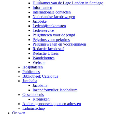
Huiskamer van de Lage Landen in Santiago
Informanten
Internationale contacten
Nederlandse Jacobswegen
Jacobike
Ledenbijeenkomsten
Ledenservice
Pelgrimeren voor de jeugd
Pelgrims voor pelgrims
Pelgrimswegen en voorzieningen
Redactie Jacobsstaf
Redactie Ultreia
Wandelroutes
Website
Hospitaleren
Publicaties
Bibliotheek Catalogus
Jacobalia
Jacobalia
Inzendformulier Jacobalium
Geschiedenis
Kronieken
Andere genootschappen en adressen
Lidmaatschap
Op weg