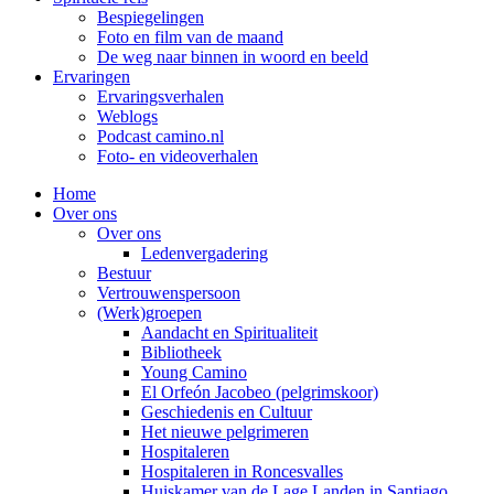
Bespiegelingen
Foto en film van de maand
De weg naar binnen in woord en beeld
Ervaringen
Ervaringsverhalen
Weblogs
Podcast camino.nl
Foto- en videoverhalen
Home
Over ons
Over ons
Ledenvergadering
Bestuur
Vertrouwenspersoon
(Werk)groepen
Aandacht en Spiritualiteit
Bibliotheek
Young Camino
El Orfeón Jacobeo (pelgrimskoor)
Geschiedenis en Cultuur
Het nieuwe pelgrimeren
Hospitaleren
Hospitaleren in Roncesvalles
Huiskamer van de Lage Landen in Santiago