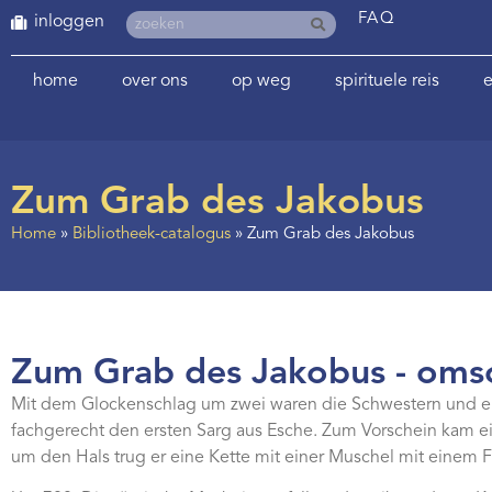
FAQ
inloggen
home
over ons
op weg
spirituele reis
e
Zum Grab des Jakobus
Home
»
Bibliotheek-catalogus
»
Zum Grab des Jakobus
Zum Grab des Jakobus - omsc
Mit dem Glockenschlag um zwei waren die Schwestern und e
fachgerecht den ersten Sarg aus Esche. Zum Vorschein kam e
um den Hals trug er eine Kette mit einer Muschel mit einem 