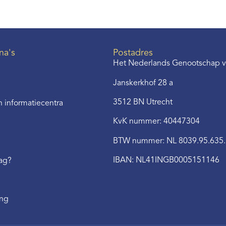
na's
Postadres
Het Nederlands Genootschap v
Janskerkhof 28 a
3512 BN Utrecht
 informatiecentra
KvK nummer: 40447304
BTW nummer: NL 8039.95.635
IBAN: NL41INGB0005151146
aag?
ing