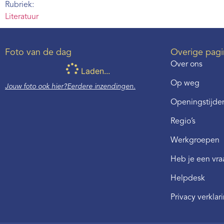
Rubriek:
Literatuur
Foto van de dag
Overige pagi
Over ons
Laden...
Op weg
Jouw foto ook hier?
Eerdere inzendingen.
Openingstijden
Regio’s
Werkgroepen
Heb je een vr
Helpdesk
Privacy verklar