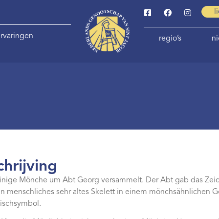
l
rvaringen
regio’s
n
hrijving
inige Mönche um Abt Georg versammelt. Der Abt gab das Zeic
in menschliches sehr altes Skelett in einem mönchsähnlichen G
Fischsymbol.