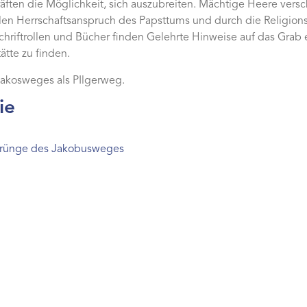
räften die Möglichkeit, sich auszubreiten. Mächtige Heere vers
n Herrschaftsanspruch des Papsttums und durch die Religionspo
Schriftrollen und Bücher finden Gelehrte Hinweise auf das Gra
ätte zu finden.
Jakosweges als PIlgerweg.
ie
sprünge des Jakobusweges