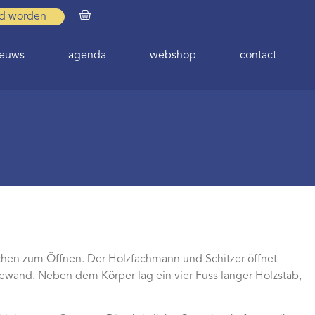
id worden
ieuws
agenda
webshop
contact
hen zum Öffnen. Der Holzfachmann und Schitzer öffnet
ewand. Neben dem Körper lag ein vier Fuss langer Holzstab,