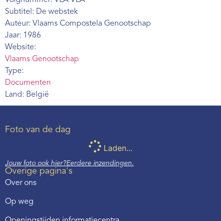
Subtitel: De webstek
Auteur: Vlaams Compostela Genootschap
Jaar: 1986
Website:
Vlaams Genootschap
Type:
Documenten
Land: België
Foto van de dag
Laden...
Jouw foto ook hier?
Eerdere inzendingen.
Overige pagina's
Over ons
Op weg
Openingstijden informatiecentra