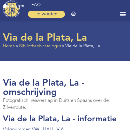
FAQ
inloggen
lid worden
Home
Via de la Plata, La
Zoeken
Home
»
Bibliotheek-catalogus
»
Via de la Plata, La
Over ons
Op weg
Spirituele reis
Via de la Plata, La -
Ervaringen
omschrijving
Regio’s
Fotografisch reisverslag in Duits en Spaans over de
Zilverroute.
Nieuws
Via de la Plata, La - informatie
Agenda
Volgnummer: VW - HAU - VIA