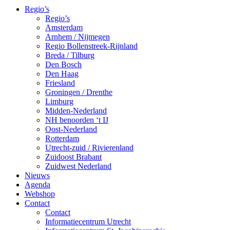
Regio’s
Regio’s
Amsterdam
Arnhem / Nijmegen
Regio Bollenstreek-Rijnland
Breda / Tilburg
Den Bosch
Den Haag
Friesland
Groningen / Drenthe
Limburg
Midden-Nederland
NH benoorden ‘t IJ
Oost-Nederland
Rotterdam
Utrecht-zuid / Rivierenland
Zuidoost Brabant
Zuidwest Nederland
Nieuws
Agenda
Webshop
Contact
Contact
Informatiecentrum Utrecht