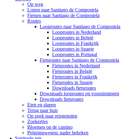
Op weg
Lopen naar Santiago de Compostela
Fietsen naar Santiago de Compostela
Routes
Looproutes naar Santiago de Compostela
Looproutes in Nederland
Looproutes in België
Looproutes in Frankrijk
Looproutes in Spanje
Looproutes in Portugal
Fietsroutes naar Santiago de Compostela
Fietsroutes in Nederland
Fietsroutes in België
Fietsroutes in Frankrijk
Fietsroutes in Spanje
Downloads fietsroutes
Downloads looproutes en voorzieningen
Downloads fietsroutes
Eten en slapen
Terug naar huis
Op zoek naar reisgenoten
Zoekertjes
Bloemen op de camino
Pelgrimswegen: nader bekeken
Spirituele reis