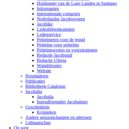
Huiskamer van de Lage Landen in Santiago
Informanten
Internationale contacten
Nederlandse Jacobswegen
Jacobike
Ledenbijeenkomsten
Ledenservice
Pelgrimeren voor de jeugd
Pelgrims voor pelgrims
Pelgrimswegen en voorzieningen
Redactie Jacobsstaf
Redactie Ultreia
Wandelroutes
Website
Hospitaleren
Publicaties
Bibliotheek Catalogus
Jacobalia
Jacobalia
Inzendformulier Jacobalium
Geschiedenis
Kronieken
Andere genootschappen en adressen
Lidmaatschap
Op weg