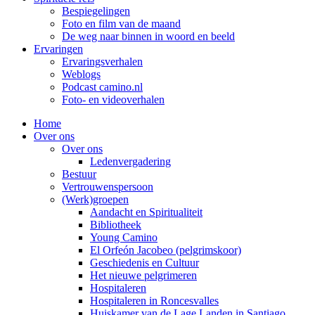
Bespiegelingen
Foto en film van de maand
De weg naar binnen in woord en beeld
Ervaringen
Ervaringsverhalen
Weblogs
Podcast camino.nl
Foto- en videoverhalen
Home
Over ons
Over ons
Ledenvergadering
Bestuur
Vertrouwenspersoon
(Werk)groepen
Aandacht en Spiritualiteit
Bibliotheek
Young Camino
El Orfeón Jacobeo (pelgrimskoor)
Geschiedenis en Cultuur
Het nieuwe pelgrimeren
Hospitaleren
Hospitaleren in Roncesvalles
Huiskamer van de Lage Landen in Santiago