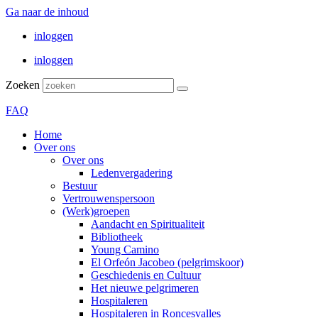
Ga naar de inhoud
inloggen
inloggen
Zoeken
FAQ
Home
Over ons
Over ons
Ledenvergadering
Bestuur
Vertrouwenspersoon
(Werk)groepen
Aandacht en Spiritualiteit
Bibliotheek
Young Camino
El Orfeón Jacobeo (pelgrimskoor)
Geschiedenis en Cultuur
Het nieuwe pelgrimeren
Hospitaleren
Hospitaleren in Roncesvalles