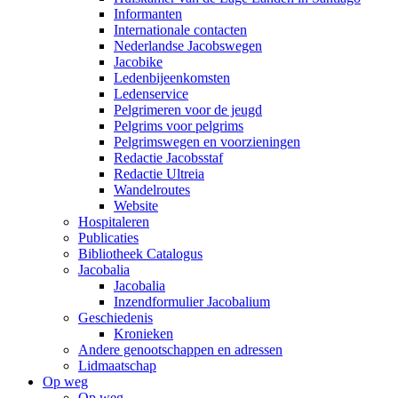
Informanten
Internationale contacten
Nederlandse Jacobswegen
Jacobike
Ledenbijeenkomsten
Ledenservice
Pelgrimeren voor de jeugd
Pelgrims voor pelgrims
Pelgrimswegen en voorzieningen
Redactie Jacobsstaf
Redactie Ultreia
Wandelroutes
Website
Hospitaleren
Publicaties
Bibliotheek Catalogus
Jacobalia
Jacobalia
Inzendformulier Jacobalium
Geschiedenis
Kronieken
Andere genootschappen en adressen
Lidmaatschap
Op weg
Op weg