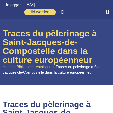
FAQ
inloggen
lid worden
Home
Traces du pèlerinage à
Zoeken
Saint-Jacques-de-
Over ons
Compostelle dans la
Op weg
culture européenneur
Home
Spirituele reis
»
Bibliotheek-catalogus
»
Traces du pèlerinage à Saint-
Jacques-de-Compostelle dans la culture européenneur
Ervaringen
Regio’s
Nieuws
Traces du pèlerinage à
Agenda
Saint-Jacques-de-