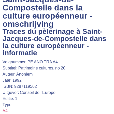
Webshop
Compostelle dans la
culture européenneur -
Contact
omschrijving
Traces du pèlerinage à Saint-
Jacques-de-Compostelle dans
la culture européenneur -
informatie
Volgnummer: PE ANO TRA A4
Subtitel: Patrimoine cultures, no 20
Auteur: Anoniem
Jaar: 1992
ISBN: 9287119562
Uitgever: Conseil de l'Europe
Editie: 1
Type:
A4