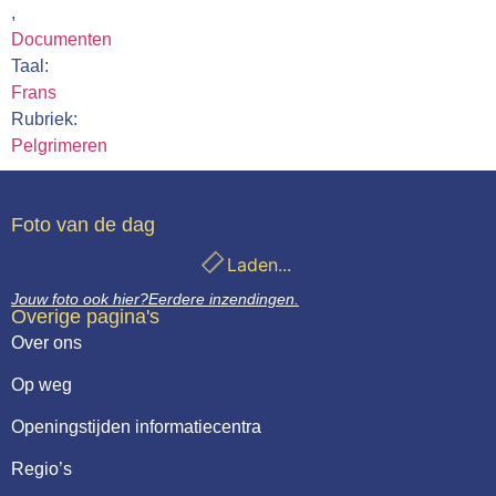
,
Documenten
Taal:
Frans
Rubriek:
Pelgrimeren
Foto van de dag
Laden...
Jouw foto ook hier?
Eerdere inzendingen.
Overige pagina's
Over ons
Op weg
Openingstijden informatiecentra
Regio’s