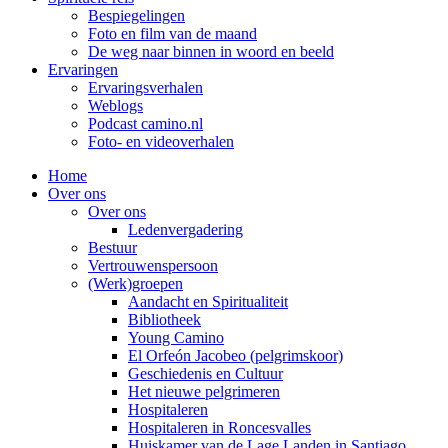
Bespiegelingen
Foto en film van de maand
De weg naar binnen in woord en beeld
Ervaringen
Ervaringsverhalen
Weblogs
Podcast camino.nl
Foto- en videoverhalen
Home
Over ons
Over ons
Ledenvergadering
Bestuur
Vertrouwenspersoon
(Werk)groepen
Aandacht en Spiritualiteit
Bibliotheek
Young Camino
El Orfeón Jacobeo (pelgrimskoor)
Geschiedenis en Cultuur
Het nieuwe pelgrimeren
Hospitaleren
Hospitaleren in Roncesvalles
Huiskamer van de Lage Landen in Santiago