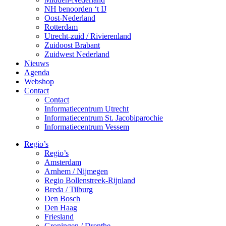
NH benoorden ‘t IJ
Oost-Nederland
Rotterdam
Utrecht-zuid / Rivierenland
Zuidoost Brabant
Zuidwest Nederland
Nieuws
Agenda
Webshop
Contact
Contact
Informatiecentrum Utrecht
Informatiecentrum St. Jacobiparochie
Informatiecentrum Vessem
Regio’s
Regio’s
Amsterdam
Arnhem / Nijmegen
Regio Bollenstreek-Rijnland
Breda / Tilburg
Den Bosch
Den Haag
Friesland
Groningen / Drenthe