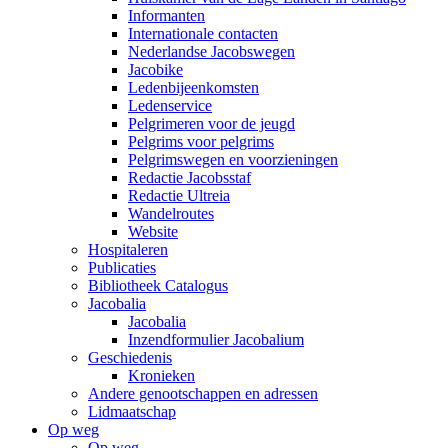
Informanten
Internationale contacten
Nederlandse Jacobswegen
Jacobike
Ledenbijeenkomsten
Ledenservice
Pelgrimeren voor de jeugd
Pelgrims voor pelgrims
Pelgrimswegen en voorzieningen
Redactie Jacobsstaf
Redactie Ultreia
Wandelroutes
Website
Hospitaleren
Publicaties
Bibliotheek Catalogus
Jacobalia
Jacobalia
Inzendformulier Jacobalium
Geschiedenis
Kronieken
Andere genootschappen en adressen
Lidmaatschap
Op weg
Op weg