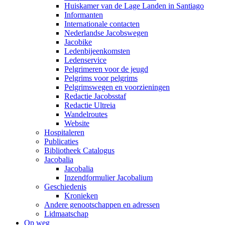
Huiskamer van de Lage Landen in Santiago
Informanten
Internationale contacten
Nederlandse Jacobswegen
Jacobike
Ledenbijeenkomsten
Ledenservice
Pelgrimeren voor de jeugd
Pelgrims voor pelgrims
Pelgrimswegen en voorzieningen
Redactie Jacobsstaf
Redactie Ultreia
Wandelroutes
Website
Hospitaleren
Publicaties
Bibliotheek Catalogus
Jacobalia
Jacobalia
Inzendformulier Jacobalium
Geschiedenis
Kronieken
Andere genootschappen en adressen
Lidmaatschap
Op weg