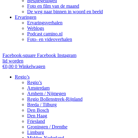
Bespiegelingen
Foto en film van de maand
De weg naar binnen in woord en beeld
Ervaringen
Ervaringsverhalen
Weblogs
Podcast camino.nl
Foto- en videoverhalen
Facebook-square
Facebook
Instagram
lid worden
€
0,00
0
Winkelwagen
Regio’s
Regio’s
Amsterdam
Arnhem / Nijmegen
Regio Bollenstreek-Rijnland
Breda / Tilburg
Den Bosch
Den Haag
Friesland
Groningen / Drenthe
Limburg
Midden-Nederland