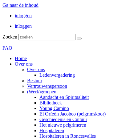
Ga naar de inhoud
inloggen
inloggen
Zoeken
FAQ
Home
Over ons
Over ons
Ledenvergadering
Bestuur
Vertrouwenspersoon
(Werk)groepen
Aandacht en Spiritualiteit
Bibliotheek
Young Camino
El Orfeón Jacobeo (pelgrimskoor)
Geschiedenis en Cultuur
Het nieuwe pelgrimeren
Hospitaleren
Hospitaleren in Roncesvalles