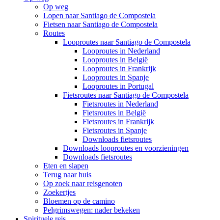
Op weg
Lopen naar Santiago de Compostela
Fietsen naar Santiago de Compostela
Routes
Looproutes naar Santiago de Compostela
Looproutes in Nederland
Looproutes in België
Looproutes in Frankrijk
Looproutes in Spanje
Looproutes in Portugal
Fietsroutes naar Santiago de Compostela
Fietsroutes in Nederland
Fietsroutes in België
Fietsroutes in Frankrijk
Fietsroutes in Spanje
Downloads fietsroutes
Downloads looproutes en voorzieningen
Downloads fietsroutes
Eten en slapen
Terug naar huis
Op zoek naar reisgenoten
Zoekertjes
Bloemen op de camino
Pelgrimswegen: nader bekeken
Spirituele reis