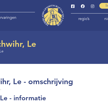
l
rvaringen
regio’s
n
hwihr, Le
 Le
hr, Le - omschrijving
.
Le - informatie