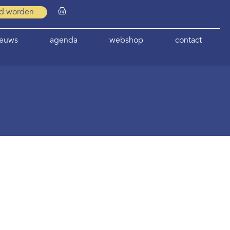
id worden
ieuws
agenda
webshop
contact