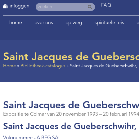
FAQ
inloggen
home
over ons
op weg
spirituele reis
e
Saint Jacques de Guebersc
Home
»
Bibliotheek-catalogus
»
Saint Jacques de Gueberschwihr,
Saint Jacques de Gueberschwi
Expositie te Colmar van 20 november 1993 – 20 februari 1994
Saint Jacques de Gueberschwihr, 
Volgnummer: JA BEG SAI