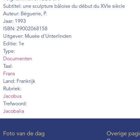
Subtitel: une sculpture bâloise du début du XVIe siècle
Auteur: Béguerie, P.
Jaar: 1993
ISBN: 29002068158
Uitgever: Musée d'Unterlinden
Editie: 1e
Type:
Documenten
Taal:
Frans
Land: Frankrijk
Rubriek:
Jacobus
Trefwoord:
Jacobalia
Foto van de dag
Overige pagi