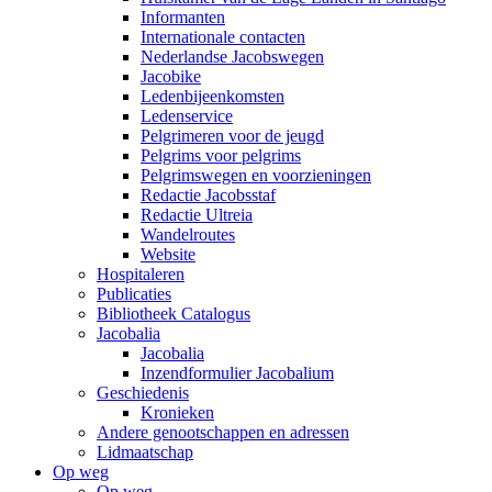
Informanten
Internationale contacten
Nederlandse Jacobswegen
Jacobike
Ledenbijeenkomsten
Ledenservice
Pelgrimeren voor de jeugd
Pelgrims voor pelgrims
Pelgrimswegen en voorzieningen
Redactie Jacobsstaf
Redactie Ultreia
Wandelroutes
Website
Hospitaleren
Publicaties
Bibliotheek Catalogus
Jacobalia
Jacobalia
Inzendformulier Jacobalium
Geschiedenis
Kronieken
Andere genootschappen en adressen
Lidmaatschap
Op weg
Op weg