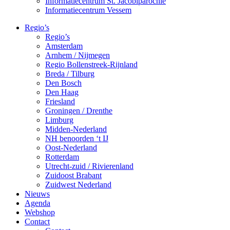
Informatiecentrum St. Jacobiparochie
Informatiecentrum Vessem
Regio’s
Regio’s
Amsterdam
Arnhem / Nijmegen
Regio Bollenstreek-Rijnland
Breda / Tilburg
Den Bosch
Den Haag
Friesland
Groningen / Drenthe
Limburg
Midden-Nederland
NH benoorden ‘t IJ
Oost-Nederland
Rotterdam
Utrecht-zuid / Rivierenland
Zuidoost Brabant
Zuidwest Nederland
Nieuws
Agenda
Webshop
Contact