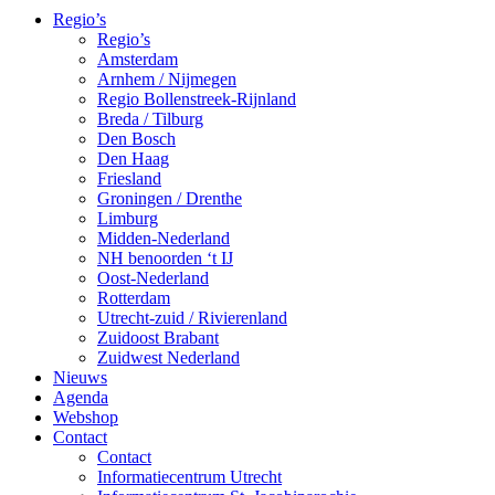
Regio’s
Regio’s
Amsterdam
Arnhem / Nijmegen
Regio Bollenstreek-Rijnland
Breda / Tilburg
Den Bosch
Den Haag
Friesland
Groningen / Drenthe
Limburg
Midden-Nederland
NH benoorden ‘t IJ
Oost-Nederland
Rotterdam
Utrecht-zuid / Rivierenland
Zuidoost Brabant
Zuidwest Nederland
Nieuws
Agenda
Webshop
Contact
Contact
Informatiecentrum Utrecht