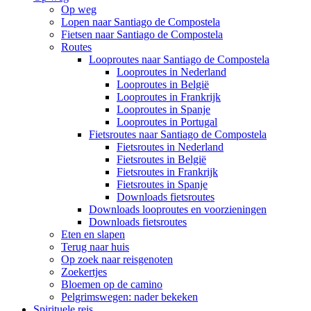
Op weg
Lopen naar Santiago de Compostela
Fietsen naar Santiago de Compostela
Routes
Looproutes naar Santiago de Compostela
Looproutes in Nederland
Looproutes in België
Looproutes in Frankrijk
Looproutes in Spanje
Looproutes in Portugal
Fietsroutes naar Santiago de Compostela
Fietsroutes in Nederland
Fietsroutes in België
Fietsroutes in Frankrijk
Fietsroutes in Spanje
Downloads fietsroutes
Downloads looproutes en voorzieningen
Downloads fietsroutes
Eten en slapen
Terug naar huis
Op zoek naar reisgenoten
Zoekertjes
Bloemen op de camino
Pelgrimswegen: nader bekeken
Spirituele reis