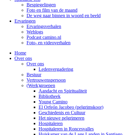
Bespiegelingen
Foto en film van de maand
De weg naar binnen in woord en beeld
Ervaringen
Ervaringsverhalen
Weblogs
Podcast camino.nl
Foto- en videoverhalen
Home
Over ons
Over ons
Ledenvergadering
Bestuur
Vertrouwenspersoon
(Werk)groepen
Aandacht en Spiritualiteit
Bibliotheek
Young Camino
El Orfeón Jacobeo (pelgrimskoor)
Geschiedenis en Cultuur
Het nieuwe pelgrimeren
Hospitaleren
Hospitaleren in Roncesvalles
Huiskamer van de Lage Landen in Santiago