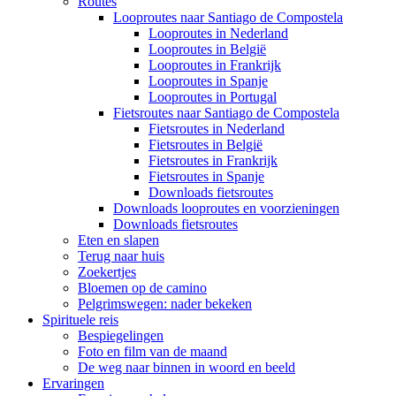
Routes
Looproutes naar Santiago de Compostela
Looproutes in Nederland
Looproutes in België
Looproutes in Frankrijk
Looproutes in Spanje
Looproutes in Portugal
Fietsroutes naar Santiago de Compostela
Fietsroutes in Nederland
Fietsroutes in België
Fietsroutes in Frankrijk
Fietsroutes in Spanje
Downloads fietsroutes
Downloads looproutes en voorzieningen
Downloads fietsroutes
Eten en slapen
Terug naar huis
Zoekertjes
Bloemen op de camino
Pelgrimswegen: nader bekeken
Spirituele reis
Bespiegelingen
Foto en film van de maand
De weg naar binnen in woord en beeld
Ervaringen