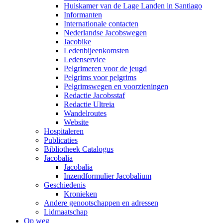
Huiskamer van de Lage Landen in Santiago
Informanten
Internationale contacten
Nederlandse Jacobswegen
Jacobike
Ledenbijeenkomsten
Ledenservice
Pelgrimeren voor de jeugd
Pelgrims voor pelgrims
Pelgrimswegen en voorzieningen
Redactie Jacobsstaf
Redactie Ultreia
Wandelroutes
Website
Hospitaleren
Publicaties
Bibliotheek Catalogus
Jacobalia
Jacobalia
Inzendformulier Jacobalium
Geschiedenis
Kronieken
Andere genootschappen en adressen
Lidmaatschap
Op weg