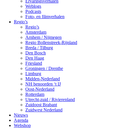
Ervaringsverhalen
Weblogs
Podcasts
Foto- en filmverhalen
Regio’s
Regio’s
Amsterdam
Arnhem / Nijmegen
Regio Bollenstreek-Rijnland
Breda / Tilburg
Den Bosch
Den Haag
Friesland
Groningen / Drenthe
Limburg
Midden-Nederland
NH benoorden ‘t IJ
Oost-Nederland
Rotterdam
Utrecht-zuid / Rivierenland
Zuidoost Brabant
Zuidwest Nederland
Nieuws
Agenda
Webshop