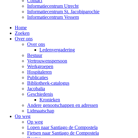
Contact
Informatiecentrum Utrecht
Informatiecentrum St. Jacobiparochie
Informatiecentrum Vessem
Home
Zoeken
Over ons
Over ons
Ledenvergadering
Bestuur
Vertrouwenspersoon
Werkgroepen
Hospitaleren
Publicaties
Bibliotheek-catalogus
Jacobalia
Geschiedenis
Kronieken
Andere genootschappen en adressen
Lidmaatschap
Op weg
Op weg
Lopen naar Santiago de Compostela
Fietsen naar Santiago de Compostela