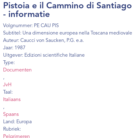
Pistoia e il Cammino di Santiago
Webshop
- informatie
Contact
Volgnummer: PE CAU PIS
Subtitel: Una dimensione europea nella Toscana mediovale
Auteur: Caucci von Saucken, P.G. e.a.
Jaar: 1987
Uitgever: Edizioni scientifiche Italiane
Type:
Documenten
,
JvH
Taal:
Italiaans
,
Spaans
Land: Europa
Rubriek:
Pelgrimeren