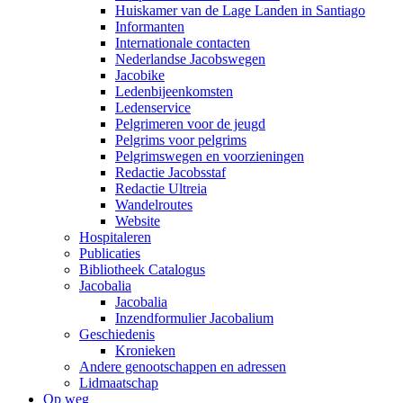
Huiskamer van de Lage Landen in Santiago
Informanten
Internationale contacten
Nederlandse Jacobswegen
Jacobike
Ledenbijeenkomsten
Ledenservice
Pelgrimeren voor de jeugd
Pelgrims voor pelgrims
Pelgrimswegen en voorzieningen
Redactie Jacobsstaf
Redactie Ultreia
Wandelroutes
Website
Hospitaleren
Publicaties
Bibliotheek Catalogus
Jacobalia
Jacobalia
Inzendformulier Jacobalium
Geschiedenis
Kronieken
Andere genootschappen en adressen
Lidmaatschap
Op weg