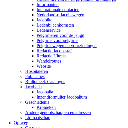
Informanten
Internationale contacten
Nederlandse Jacobswegen
Jacobike
Ledenbijeenkomsten
Ledenservice
Pelgrimeren voor de jeugd
Pelgrims voor pelgrims
Pelgrimswegen en voorzieningen
Redactie Jacobsstaf
Redactie Ultreia
Wandelroutes
Website
Hospitaleren
Publicaties
Bibliotheek Catalogus
Jacobalia
Jacobalia
Inzendformulier Jacobalium
Geschiedenis
Kronieken
Andere genootschappen en adressen
Lidmaatschap
Op weg
Op weg