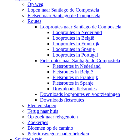
Op weg
Lopen naar Santiago de Compostela
Fietsen naar Santiago de Compostela
Routes
Looproutes naar Santiago de Compostela
Looproutes in Nederland
Looproutes in België
Looproutes in Frankrijk
Looproutes in Spanje
Looproutes in Portugal
Fietsroutes naar Santiago de Compostela
Fietsroutes in Nederland
Fietsroutes in België
Fietsroutes in Frankrijk
Fietsroutes in Spanje
Downloads fietsroutes
Downloads looproutes en voorzieningen
Downloads fietsroutes
Eten en slapen
Terug naar huis
Op zoek naar reisgenoten
Zoekertjes
Bloemen op de camino
Pelgrimswegen: nader bekeken
Spirituele reis