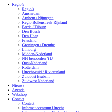
Regio’s
Regio’s
Amsterdam
Arnhem / Nijmegen
Regio Bollenstreek-Rijnland
Breda / Tilburg
Den Bosch
Den Haag
Friesland
Groningen / Drenthe
Limburg
Midden-Nederland
NH benoorden ‘t IJ
Oost-Nederland
Rotterdam
Utrecht-zuid / Rivierenland
Zuidoost Brabant
Zuidwest Nederland
Nieuws
Agenda
Webshop
Contact
Contact
Informatiecentrum Utrecht