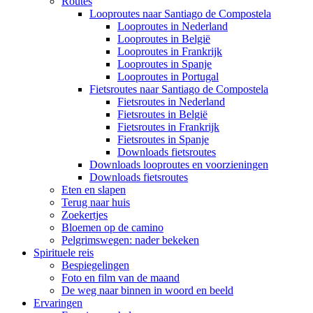
Routes
Looproutes naar Santiago de Compostela
Looproutes in Nederland
Looproutes in België
Looproutes in Frankrijk
Looproutes in Spanje
Looproutes in Portugal
Fietsroutes naar Santiago de Compostela
Fietsroutes in Nederland
Fietsroutes in België
Fietsroutes in Frankrijk
Fietsroutes in Spanje
Downloads fietsroutes
Downloads looproutes en voorzieningen
Downloads fietsroutes
Eten en slapen
Terug naar huis
Zoekertjes
Bloemen op de camino
Pelgrimswegen: nader bekeken
Spirituele reis
Bespiegelingen
Foto en film van de maand
De weg naar binnen in woord en beeld
Ervaringen