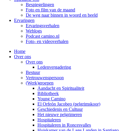
Bespiegelingen
Foto en film van de maand
De weg naar binnen in woord en beeld
Ervaringen
Ervaringsverhalen
Weblogs
Podcast camino.nl
Foto- en videoverhalen
Home
Over ons
Over ons
Ledenvergadering
Bestuur
Vertrouwenspersoon
(Werk)groepen
Aandacht en Spiritualiteit
Bibliotheek
Young Camino
El Orfeón Jacobeo (pelgrimskoor)
Geschiedenis en Cultuur
Het nieuwe pelgrimeren
Hospitaleren
Hospitaleren in Roncesvalles
Huiskamer van de Lage Landen in Santiago