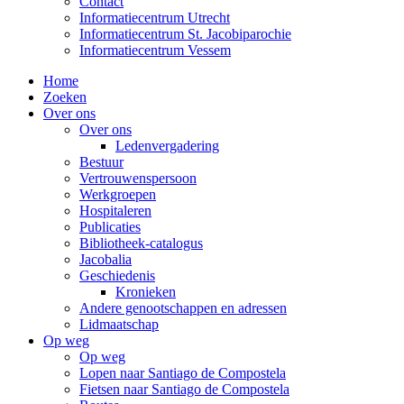
Contact
Informatiecentrum Utrecht
Informatiecentrum St. Jacobiparochie
Informatiecentrum Vessem
Home
Zoeken
Over ons
Over ons
Ledenvergadering
Bestuur
Vertrouwenspersoon
Werkgroepen
Hospitaleren
Publicaties
Bibliotheek-catalogus
Jacobalia
Geschiedenis
Kronieken
Andere genootschappen en adressen
Lidmaatschap
Op weg
Op weg
Lopen naar Santiago de Compostela
Fietsen naar Santiago de Compostela