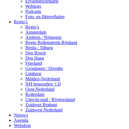
Ervaringsverhalen
Weblogs
Podcasts
Foto- en filmverhalen
Regio’s
Regio’s
Amsterdam
Arnhem / Nijmegen
Regio Bollenstreek-Rijnland
Breda / Tilburg
Den Bosch
Den Haag
Friesland
Groningen / Drenthe
Limburg
Midden-Nederland
NH benoorden ‘t IJ
Oost-Nederland
Rotterdam
Utrecht-zuid / Rivierenland
Zuidoost Brabant
Zuidwest Nederland
Nieuws
Agenda
Webshop