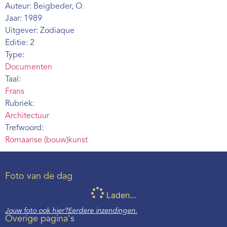
Auteur: Beigbeder, O.
Webshop
Jaar: 1989
Contact
Uitgever: Zodiaque
Editie: 2
Type:
Documenten
Taal:
Frans
Rubriek:
Architectuur
Trefwoord:
Romaanse (bouw)kunst
Foto van de dag
Laden...
Jouw foto ook hier?
Eerdere inzendingen.
Overige pagina's