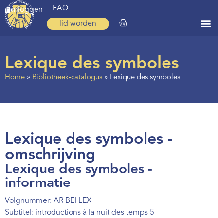
FAQ
inloggen
lid worden
Home
Lexique des symboles
Zoeken
Home
»
Bibliotheek-catalogus
»
Lexique des symboles
Over ons
Op weg
Spirituele reis
Lexique des symboles -
Ervaringen
omschrijving
Lexique des symboles -
Regio’s
informatie
Nieuws
Volgnummer: AR BEI LEX
Agenda
Subtitel: introductions à la nuit des temps 5