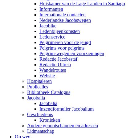
Huiskamer van de Lage Landen in Santiago
Informanten
Internationale contacten
Nederlandse Jacobswegen
Jacobike
Ledenbijeenkomsten
Ledenservice
Pelgrimeren voor de jeugd
Pelgrims voor pelgrims
Pelgrimswegen en voorzieningen
Redactie Jacobsstaf
Redactie Ultreia
Wandelroutes
Website
Hospitaleren
Publicaties
Bibliotheek Catalogus
Jacobalia
Jacobalia
Inzendformulier Jacobalium
Geschiedenis
Kronieken
Andere genootschappen en adressen
Lidmaatschap
Op weg