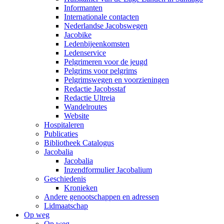
Informanten
Internationale contacten
Nederlandse Jacobswegen
Jacobike
Ledenbijeenkomsten
Ledenservice
Pelgrimeren voor de jeugd
Pelgrims voor pelgrims
Pelgrimswegen en voorzieningen
Redactie Jacobsstaf
Redactie Ultreia
Wandelroutes
Website
Hospitaleren
Publicaties
Bibliotheek Catalogus
Jacobalia
Jacobalia
Inzendformulier Jacobalium
Geschiedenis
Kronieken
Andere genootschappen en adressen
Lidmaatschap
Op weg
Op weg