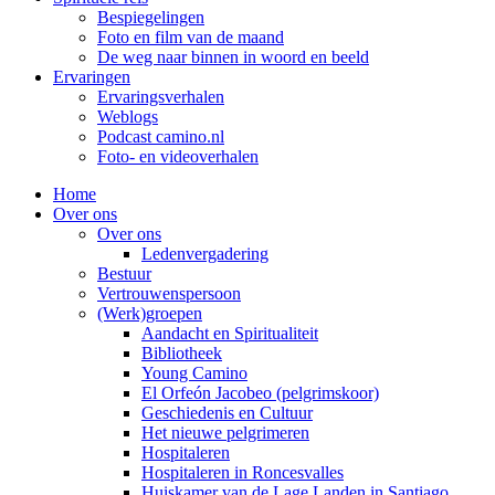
Bespiegelingen
Foto en film van de maand
De weg naar binnen in woord en beeld
Ervaringen
Ervaringsverhalen
Weblogs
Podcast camino.nl
Foto- en videoverhalen
Home
Over ons
Over ons
Ledenvergadering
Bestuur
Vertrouwenspersoon
(Werk)groepen
Aandacht en Spiritualiteit
Bibliotheek
Young Camino
El Orfeón Jacobeo (pelgrimskoor)
Geschiedenis en Cultuur
Het nieuwe pelgrimeren
Hospitaleren
Hospitaleren in Roncesvalles
Huiskamer van de Lage Landen in Santiago