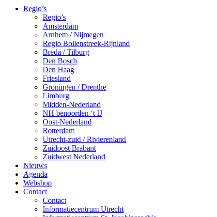
Regio’s
Regio’s
Amsterdam
Arnhem / Nijmegen
Regio Bollenstreek-Rijnland
Breda / Tilburg
Den Bosch
Den Haag
Friesland
Groningen / Drenthe
Limburg
Midden-Nederland
NH benoorden ‘t IJ
Oost-Nederland
Rotterdam
Utrecht-zuid / Rivierenland
Zuidoost Brabant
Zuidwest Nederland
Nieuws
Agenda
Webshop
Contact
Contact
Informatiecentrum Utrecht