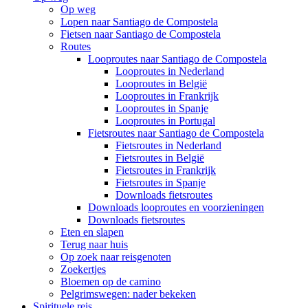
Op weg
Lopen naar Santiago de Compostela
Fietsen naar Santiago de Compostela
Routes
Looproutes naar Santiago de Compostela
Looproutes in Nederland
Looproutes in België
Looproutes in Frankrijk
Looproutes in Spanje
Looproutes in Portugal
Fietsroutes naar Santiago de Compostela
Fietsroutes in Nederland
Fietsroutes in België
Fietsroutes in Frankrijk
Fietsroutes in Spanje
Downloads fietsroutes
Downloads looproutes en voorzieningen
Downloads fietsroutes
Eten en slapen
Terug naar huis
Op zoek naar reisgenoten
Zoekertjes
Bloemen op de camino
Pelgrimswegen: nader bekeken
Spirituele reis