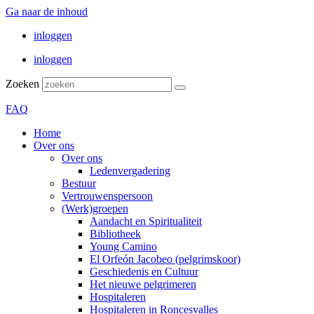
Ga naar de inhoud
inloggen
inloggen
Zoeken
FAQ
Home
Over ons
Over ons
Ledenvergadering
Bestuur
Vertrouwenspersoon
(Werk)groepen
Aandacht en Spiritualiteit
Bibliotheek
Young Camino
El Orfeón Jacobeo (pelgrimskoor)
Geschiedenis en Cultuur
Het nieuwe pelgrimeren
Hospitaleren
Hospitaleren in Roncesvalles