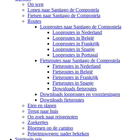
Op weg
Lopen naar Santiago de Compostela
Fietsen naar Santiago de Compostela
Routes
Looproutes naar Santiago de Compostela
Looproutes in Nederland
Looproutes in België
Looproutes in Frankrijk
Looproutes in Spanje
Looproutes in Portugal
Fietsroutes naar Santiago de Compostela
Fietsroutes in Nederland
Fietsroutes in België
Fietsroutes in Frankrijk
Fietsroutes in Spanje
Downloads fietsroutes
Downloads looproutes en voorzieningen
Downloads fietsroutes
Eten en slapen
Terug naar huis
Op zoek naar reisgenoten
Zoekertjes
Bloemen op de camino
Pelgrimswegen: nader bekeken
Spirituele reis