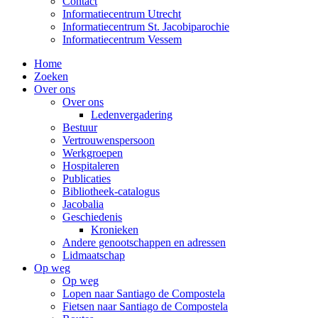
Contact
Informatiecentrum Utrecht
Informatiecentrum St. Jacobiparochie
Informatiecentrum Vessem
Home
Zoeken
Over ons
Over ons
Ledenvergadering
Bestuur
Vertrouwenspersoon
Werkgroepen
Hospitaleren
Publicaties
Bibliotheek-catalogus
Jacobalia
Geschiedenis
Kronieken
Andere genootschappen en adressen
Lidmaatschap
Op weg
Op weg
Lopen naar Santiago de Compostela
Fietsen naar Santiago de Compostela