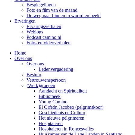
Bespiegelingen
Foto en film van de maand
De weg naar binnen in woord en beeld
Ervaringen
Ervaringsverhalen
Weblogs
Podcast camino.nl
Foto- en videoverhalen
Home
Over ons
Over ons
Ledenvergadering
Bestuur
Vertrouwenspersoon
(Werk)groepen
Aandacht en Spiritualiteit
Bibliotheek
Young Camino
El Orfeón Jacobeo (pelgrimskoor)
Geschiedenis en Cultuur
Het nieuwe pelgrimeren
Hospitaleren
Hospitaleren in Roncesvalles
Huiskamer van de Lage Landen in Santiago