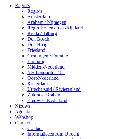
Regio’s
Regio’s
Amsterdam
Arnhem / Nijmegen
Regio Bollenstreek-Rijnland
Breda / Tilburg
Den Bosch
Den Haag
Friesland
Groningen / Drenthe
Limburg
Midden-Nederland
NH benoorden ‘t IJ
Oost-Nederland
Rotterdam
Utrecht-zuid / Rivierenland
Zuidoost Brabant
Zuidwest Nederland
Nieuws
Agenda
Webshop
Contact
Contact
Informatiecentrum Utrecht