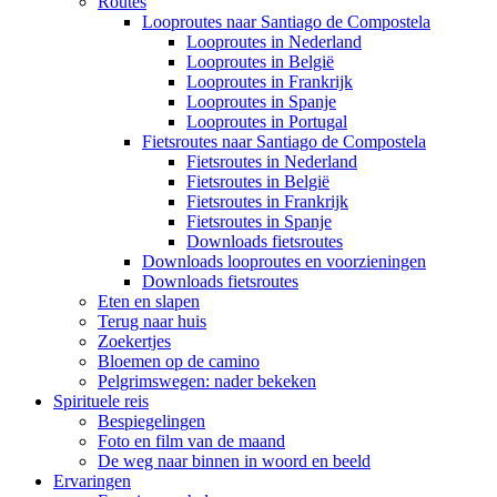
Routes
Looproutes naar Santiago de Compostela
Looproutes in Nederland
Looproutes in België
Looproutes in Frankrijk
Looproutes in Spanje
Looproutes in Portugal
Fietsroutes naar Santiago de Compostela
Fietsroutes in Nederland
Fietsroutes in België
Fietsroutes in Frankrijk
Fietsroutes in Spanje
Downloads fietsroutes
Downloads looproutes en voorzieningen
Downloads fietsroutes
Eten en slapen
Terug naar huis
Zoekertjes
Bloemen op de camino
Pelgrimswegen: nader bekeken
Spirituele reis
Bespiegelingen
Foto en film van de maand
De weg naar binnen in woord en beeld
Ervaringen