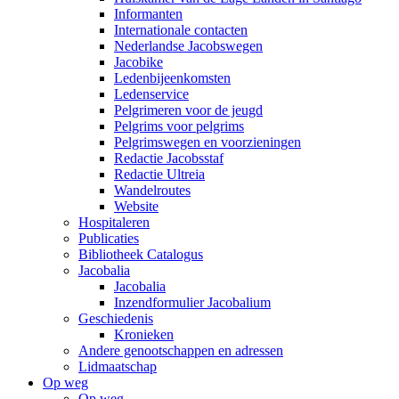
Informanten
Internationale contacten
Nederlandse Jacobswegen
Jacobike
Ledenbijeenkomsten
Ledenservice
Pelgrimeren voor de jeugd
Pelgrims voor pelgrims
Pelgrimswegen en voorzieningen
Redactie Jacobsstaf
Redactie Ultreia
Wandelroutes
Website
Hospitaleren
Publicaties
Bibliotheek Catalogus
Jacobalia
Jacobalia
Inzendformulier Jacobalium
Geschiedenis
Kronieken
Andere genootschappen en adressen
Lidmaatschap
Op weg
Op weg