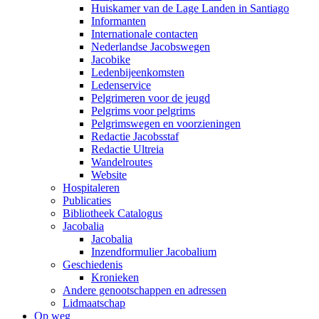
Huiskamer van de Lage Landen in Santiago
Informanten
Internationale contacten
Nederlandse Jacobswegen
Jacobike
Ledenbijeenkomsten
Ledenservice
Pelgrimeren voor de jeugd
Pelgrims voor pelgrims
Pelgrimswegen en voorzieningen
Redactie Jacobsstaf
Redactie Ultreia
Wandelroutes
Website
Hospitaleren
Publicaties
Bibliotheek Catalogus
Jacobalia
Jacobalia
Inzendformulier Jacobalium
Geschiedenis
Kronieken
Andere genootschappen en adressen
Lidmaatschap
Op weg