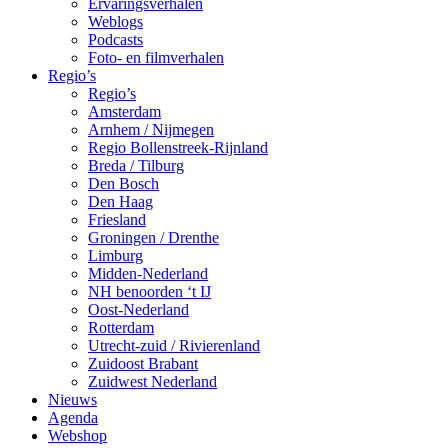
Ervaringsverhalen
Weblogs
Podcasts
Foto- en filmverhalen
Regio’s
Regio’s
Amsterdam
Arnhem / Nijmegen
Regio Bollenstreek-Rijnland
Breda / Tilburg
Den Bosch
Den Haag
Friesland
Groningen / Drenthe
Limburg
Midden-Nederland
NH benoorden ‘t IJ
Oost-Nederland
Rotterdam
Utrecht-zuid / Rivierenland
Zuidoost Brabant
Zuidwest Nederland
Nieuws
Agenda
Webshop