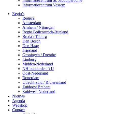
Informatiecentrum St. Jacobiparochie
Informatiecentrum Vessem
Regio’s
Regio’s
Amsterdam
Arnhem / Nijmegen
Regio Bollenstreek-Rijnland
Breda / Tilburg
Den Bosch
Den Haag
Friesland
Groningen / Drenthe
Limburg
Midden-Nederland
NH benoorden ‘t IJ
Oost-Nederland
Rotterdam
Utrecht-zuid / Rivierenland
Zuidoost Brabant
Zuidwest Nederland
Nieuws
Agenda
Webshop
Contact