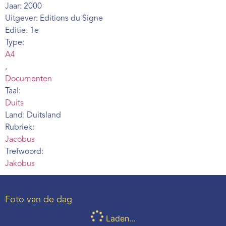
Jaar: 2000
Webshop
Uitgever: Editions du Signe
Contact
Editie: 1e
Type:
A4
,
Documenten
Taal:
Duits
Land: Duitsland
Rubriek:
Jacobus
Trefwoord:
Jakobus
Foto van de dag
Laden...