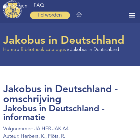
FAQ
inloggen
lid worden
Home
Jakobus in Deutschland
Zoeken
Home
»
Bibliotheek-catalogus
»
Jakobus in Deutschland
Over ons
Op weg
Spirituele reis
Jakobus in Deutschland -
Ervaringen
omschrijving
Jakobus in Deutschland -
Regio’s
informatie
Nieuws
Volgnummer: JA HER JAK A4
Agenda
Auteur: Herbers, K., Plöts, R.