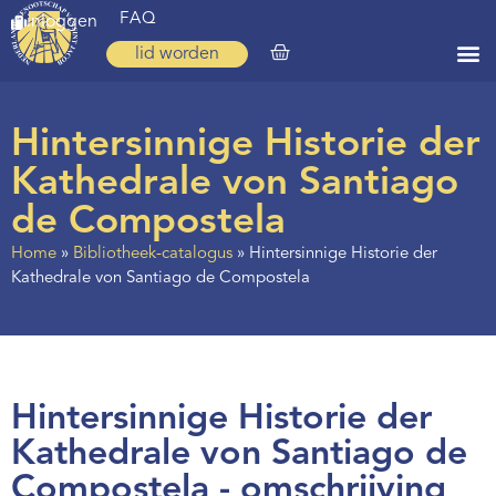
FAQ
inloggen
lid worden
Home
Hintersinnige Historie der
Zoeken
Kathedrale von Santiago
Over ons
de Compostela
Op weg
Home
»
Bibliotheek-catalogus
»
Hintersinnige Historie der
Kathedrale von Santiago de Compostela
Spirituele reis
Ervaringen
Regio’s
Hintersinnige Historie der
Nieuws
Kathedrale von Santiago de
Agenda
Compostela - omschrijving