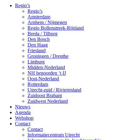
Regio’s
Regio’s
Amsterdam
Arnhem / Nijmegen
Regio Bollenstreek-Rijnland
Breda / Tilburg
Den Bosch
Den Haag
Friesland
Groningen / Drenthe
Limburg
Midden-Nederland
NH benoorden ‘t IJ
Oost-Nederland
Rotterdam
Utrecht-zuid / Rivierenland
Zuidoost Brabant
Zuidwest Nederland
Nieuws
Agenda
Webshop
Contact
Contact
Informatiecentrum Utrecht