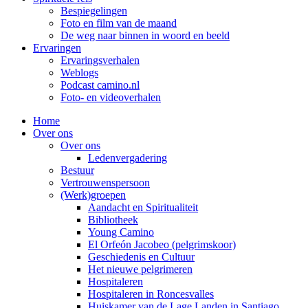
Bespiegelingen
Foto en film van de maand
De weg naar binnen in woord en beeld
Ervaringen
Ervaringsverhalen
Weblogs
Podcast camino.nl
Foto- en videoverhalen
Home
Over ons
Over ons
Ledenvergadering
Bestuur
Vertrouwenspersoon
(Werk)groepen
Aandacht en Spiritualiteit
Bibliotheek
Young Camino
El Orfeón Jacobeo (pelgrimskoor)
Geschiedenis en Cultuur
Het nieuwe pelgrimeren
Hospitaleren
Hospitaleren in Roncesvalles
Huiskamer van de Lage Landen in Santiago