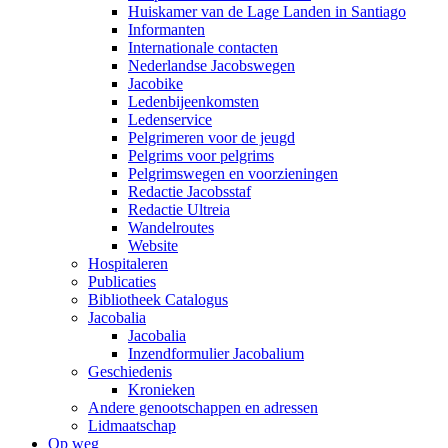
Huiskamer van de Lage Landen in Santiago
Informanten
Internationale contacten
Nederlandse Jacobswegen
Jacobike
Ledenbijeenkomsten
Ledenservice
Pelgrimeren voor de jeugd
Pelgrims voor pelgrims
Pelgrimswegen en voorzieningen
Redactie Jacobsstaf
Redactie Ultreia
Wandelroutes
Website
Hospitaleren
Publicaties
Bibliotheek Catalogus
Jacobalia
Jacobalia
Inzendformulier Jacobalium
Geschiedenis
Kronieken
Andere genootschappen en adressen
Lidmaatschap
Op weg