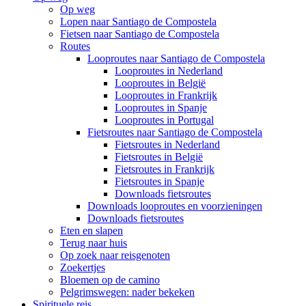
Op weg
Lopen naar Santiago de Compostela
Fietsen naar Santiago de Compostela
Routes
Looproutes naar Santiago de Compostela
Looproutes in Nederland
Looproutes in België
Looproutes in Frankrijk
Looproutes in Spanje
Looproutes in Portugal
Fietsroutes naar Santiago de Compostela
Fietsroutes in Nederland
Fietsroutes in België
Fietsroutes in Frankrijk
Fietsroutes in Spanje
Downloads fietsroutes
Downloads looproutes en voorzieningen
Downloads fietsroutes
Eten en slapen
Terug naar huis
Op zoek naar reisgenoten
Zoekertjes
Bloemen op de camino
Pelgrimswegen: nader bekeken
Spirituele reis