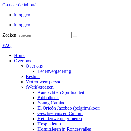
Ga naar de inhoud
inloggen
inloggen
Zoeken
FAQ
Home
Over ons
Over ons
Ledenvergadering
Bestuur
Vertrouwenspersoon
(Werk)groepen
Aandacht en Spiritualiteit
Bibliotheek
Young Camino
El Orfeón Jacobeo (pelgrimskoor)
Geschiedenis en Cultuur
Het nieuwe pelgrimeren
Hospitaleren
Hospitaleren in Roncesvalles