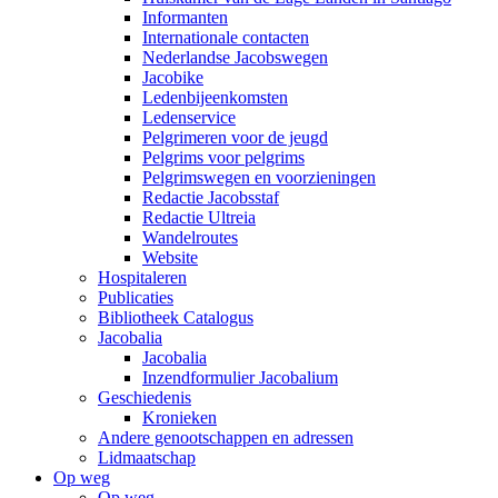
Informanten
Internationale contacten
Nederlandse Jacobswegen
Jacobike
Ledenbijeenkomsten
Ledenservice
Pelgrimeren voor de jeugd
Pelgrims voor pelgrims
Pelgrimswegen en voorzieningen
Redactie Jacobsstaf
Redactie Ultreia
Wandelroutes
Website
Hospitaleren
Publicaties
Bibliotheek Catalogus
Jacobalia
Jacobalia
Inzendformulier Jacobalium
Geschiedenis
Kronieken
Andere genootschappen en adressen
Lidmaatschap
Op weg
Op weg