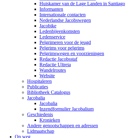
Huiskamer van de Lage Landen in Santiago
Informanten
Internationale contacten
Nederlandse Jacobswegen
Jacobike
Ledenbijeenkomsten
Ledenservice
Pelgrimeren voor de jeugd
Pelgrims voor pelgrims
Pelgrimswegen en voorzieningen
Redactie Jacobsstaf
Redactie Ultreia
Wandelroutes
Website
Hospitaleren
Publicaties
Bibliotheek Catalogus
Jacobalia
Jacobalia
Inzendformulier Jacobalium
Geschiedenis
Kronieken
Andere genootschappen en adressen
Lidmaatschap
Op weg