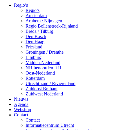
Regio’s
Regio’s
Amsterdam
Arnhem / Nijmegen
Regio Bollenstreek-Rijnland
Breda / Tilburg
Den Bosch
Den Haag
Friesland
Groningen / Drenthe
Limburg
Midden-Nederland
NH benoorden ‘t IJ
Oost-Nederland
Rotterdam
Utrecht-zuid / Rivierenland
Zuidoost Brabant
Zuidwest Nederland
Nieuws
Agenda
Webshop
Contact
Contact
Informatiecentrum Utrecht