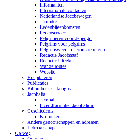
Informanten
Internationale contacten
Nederlandse Jacobswegen
Jacobike
Ledenbijeenkomsten
Ledenservice
Pelgrimeren voor de jeugd
Pelgrims voor pelgrims
Pelgrimswegen en voorzieningen
Redactie Jacobsstaf
Redactie Ultreia
Wandelroutes
Website
Hospitaleren
Publicaties
Bibliotheek Catalogus
Jacobalia
Jacobalia
Inzendformulier Jacobalium
Geschiedenis
Kronieken
Andere genootschappen en adressen
Lidmaatschap
Op weg
Op weg