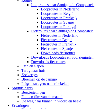
Routes
Looproutes naar Santiago de Compostela
Looproutes in Nederland
Looproutes in België
Looproutes in Frankrijk
Looproutes in Spanje
Looproutes in Portugal
Fietsroutes naar Santiago de Compostela
Fietsroutes in Nederland
Fietsroutes in België
Fietsroutes in Frankrijk
Fietsroutes in Spanje
Downloads fietsroutes
Downloads looproutes en voorzieningen
Downloads fietsroutes
Eten en slapen
Terug naar huis
Zoekertjes
Bloemen op de camino
Pelgrimswegen: nader bekeken
Spirituele reis
Bespiegelingen
Foto en film van de maand
De weg naar binnen in woord en beeld
Ervaringen