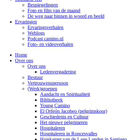
Bespiegelingen
Foto en film van de maand
De weg naar binnen in woord en beeld
Ervaringen
Ervaringsverhalen
Weblogs
Podcast camino.nl
Foto- en videoverhalen
Home
Over ons
Over ons
Ledenvergadering
Bestuur
Vertrouwenspersoon
(Werk)groepen
Aandacht en Spiritualiteit
Bibliotheek
Young Camino
El Orfeón Jacobeo (pelgrimskoor)
Geschiedenis en Cultuur
Het nieuwe pelgrimeren
Hospitaleren
Hospitaleren in Roncesvalles
Huiskamer van de Lage Landen in Santiago