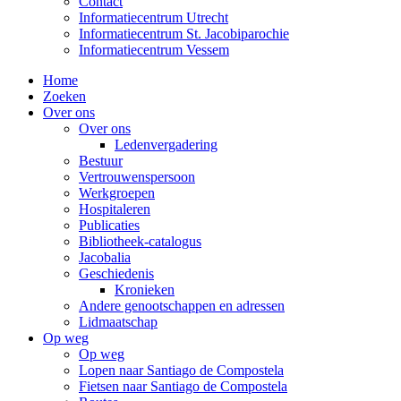
Contact
Informatiecentrum Utrecht
Informatiecentrum St. Jacobiparochie
Informatiecentrum Vessem
Home
Zoeken
Over ons
Over ons
Ledenvergadering
Bestuur
Vertrouwenspersoon
Werkgroepen
Hospitaleren
Publicaties
Bibliotheek-catalogus
Jacobalia
Geschiedenis
Kronieken
Andere genootschappen en adressen
Lidmaatschap
Op weg
Op weg
Lopen naar Santiago de Compostela
Fietsen naar Santiago de Compostela