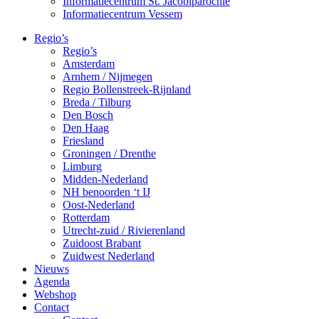
Informatiecentrum St. Jacobiparochie
Informatiecentrum Vessem
Regio’s
Regio’s
Amsterdam
Arnhem / Nijmegen
Regio Bollenstreek-Rijnland
Breda / Tilburg
Den Bosch
Den Haag
Friesland
Groningen / Drenthe
Limburg
Midden-Nederland
NH benoorden ‘t IJ
Oost-Nederland
Rotterdam
Utrecht-zuid / Rivierenland
Zuidoost Brabant
Zuidwest Nederland
Nieuws
Agenda
Webshop
Contact