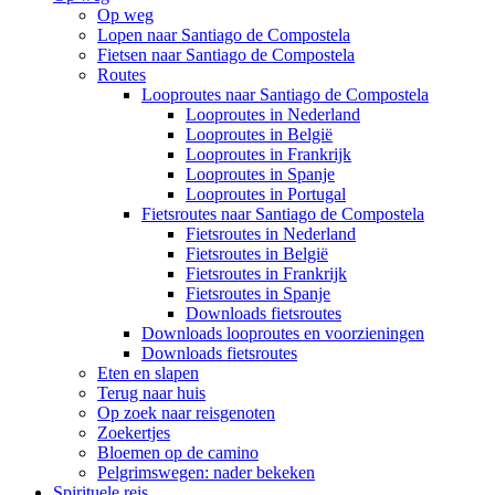
Op weg
Lopen naar Santiago de Compostela
Fietsen naar Santiago de Compostela
Routes
Looproutes naar Santiago de Compostela
Looproutes in Nederland
Looproutes in België
Looproutes in Frankrijk
Looproutes in Spanje
Looproutes in Portugal
Fietsroutes naar Santiago de Compostela
Fietsroutes in Nederland
Fietsroutes in België
Fietsroutes in Frankrijk
Fietsroutes in Spanje
Downloads fietsroutes
Downloads looproutes en voorzieningen
Downloads fietsroutes
Eten en slapen
Terug naar huis
Op zoek naar reisgenoten
Zoekertjes
Bloemen op de camino
Pelgrimswegen: nader bekeken
Spirituele reis