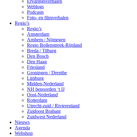
Ervaringsverhalen
Weblogs
Podcasts
Foto- en filmverhalen
Regio’s
Regio’s
Amsterdam
Arnhem / Nijmegen
Regio Bollenstreek-Rijnland
Breda / Tilburg
Den Bosch
Den Haag
Friesland
Groningen / Drenthe
Limburg
Midden-Nederland
NH benoorden ‘t IJ
Oost-Nederland
Rotterdam
Utrecht-zuid / Rivierenland
Zuidoost Brabant
Zuidwest Nederland
Nieuws
Agenda
Webshop