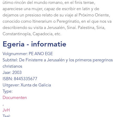
útimo rincón del mundo romano, en el finis terrae,
Webshop
apareciese una mujer, capaz de escribir en latin y de
Contact
dejarnos un presioso relato de su viaje al Próximo Oriente,
conocido como Itinerarium o Peregrinatio, en el que nos va
describiendo su visita a Jerusalén, Sinaí. Palestina, Siria,
Constantinopla, Capadocia, etc.
Egeria - informatie
Volgnummer: PE ANO EGE
Subtitel: De Finisterre a Jerusalén y los primeros peregrinos
christianos
Jaar: 2003
ISBN: 8445335677
Uitgever: Xunta de Galicia
Type:
Documenten
,
JvH
Taal: