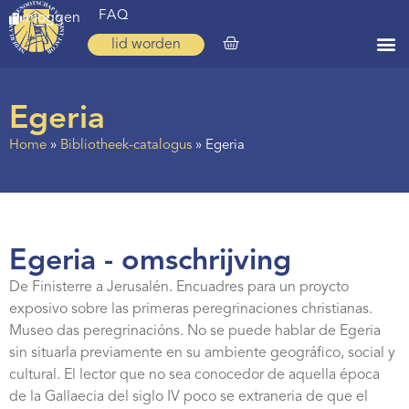
FAQ
inloggen
lid worden
Home
Egeria
Zoeken
Home
»
Bibliotheek-catalogus
»
Egeria
Over ons
Op weg
Spirituele reis
Egeria - omschrijving
Ervaringen
De Finisterre a Jerusalén. Encuadres para un proycto
exposivo sobre las primeras peregrinaciones christianas.
Regio’s
Museo das peregrinacións. No se puede hablar de Egeria
Nieuws
sin situarla previamente en su ambiente geográfico, social y
cultural. El lector que no sea conocedor de aquella época
Agenda
de la Gallaecia del siglo IV poco se extraneria de que el