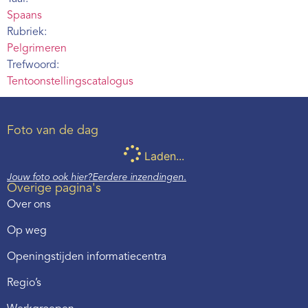
Spaans
Rubriek:
Pelgrimeren
Trefwoord:
Tentoonstellingscatalogus
Foto van de dag
Laden...
Jouw foto ook hier?
Eerdere inzendingen.
Overige pagina's
Over ons
Op weg
Openingstijden informatiecentra
Regio’s