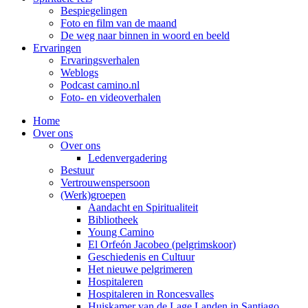
Bespiegelingen
Foto en film van de maand
De weg naar binnen in woord en beeld
Ervaringen
Ervaringsverhalen
Weblogs
Podcast camino.nl
Foto- en videoverhalen
Home
Over ons
Over ons
Ledenvergadering
Bestuur
Vertrouwenspersoon
(Werk)groepen
Aandacht en Spiritualiteit
Bibliotheek
Young Camino
El Orfeón Jacobeo (pelgrimskoor)
Geschiedenis en Cultuur
Het nieuwe pelgrimeren
Hospitaleren
Hospitaleren in Roncesvalles
Huiskamer van de Lage Landen in Santiago