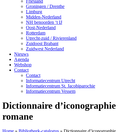
Friesland
Groningen / Drenthe
Limburg
Midden-Nederland
NH benoorden ‘t IJ
Oost-Nederland
Rotterdam
Utrecht-zuid / Rivierenland
Zuidoost Brabant
Zuidwest Nederland
Nieuws
Agenda
Webshop
Contact
Contact
Informatiecentrum Utrecht
Informatiecentrum St. Jacobiparochie
Informatiecentrum Vessem
Dictionnaire d’iconographie
romane
Home
»
Bibliotheek-catalogus
»
Dictionnaire d’iconographie