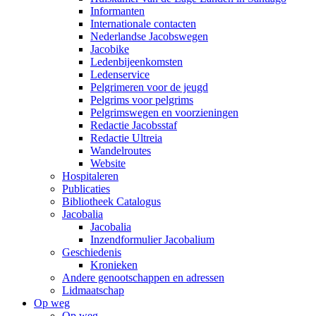
Informanten
Internationale contacten
Nederlandse Jacobswegen
Jacobike
Ledenbijeenkomsten
Ledenservice
Pelgrimeren voor de jeugd
Pelgrims voor pelgrims
Pelgrimswegen en voorzieningen
Redactie Jacobsstaf
Redactie Ultreia
Wandelroutes
Website
Hospitaleren
Publicaties
Bibliotheek Catalogus
Jacobalia
Jacobalia
Inzendformulier Jacobalium
Geschiedenis
Kronieken
Andere genootschappen en adressen
Lidmaatschap
Op weg
Op weg