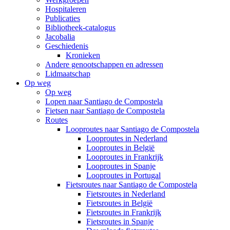
Hospitaleren
Publicaties
Bibliotheek-catalogus
Jacobalia
Geschiedenis
Kronieken
Andere genootschappen en adressen
Lidmaatschap
Op weg
Op weg
Lopen naar Santiago de Compostela
Fietsen naar Santiago de Compostela
Routes
Looproutes naar Santiago de Compostela
Looproutes in Nederland
Looproutes in België
Looproutes in Frankrijk
Looproutes in Spanje
Looproutes in Portugal
Fietsroutes naar Santiago de Compostela
Fietsroutes in Nederland
Fietsroutes in België
Fietsroutes in Frankrijk
Fietsroutes in Spanje