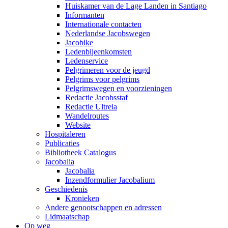
Huiskamer van de Lage Landen in Santiago
Informanten
Internationale contacten
Nederlandse Jacobswegen
Jacobike
Ledenbijeenkomsten
Ledenservice
Pelgrimeren voor de jeugd
Pelgrims voor pelgrims
Pelgrimswegen en voorzieningen
Redactie Jacobsstaf
Redactie Ultreia
Wandelroutes
Website
Hospitaleren
Publicaties
Bibliotheek Catalogus
Jacobalia
Jacobalia
Inzendformulier Jacobalium
Geschiedenis
Kronieken
Andere genootschappen en adressen
Lidmaatschap
Op weg