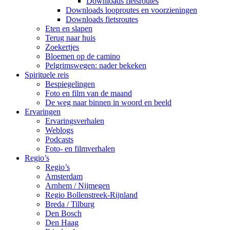
Downloads fietsroutes
Downloads looproutes en voorzieningen
Downloads fietsroutes
Eten en slapen
Terug naar huis
Zoekertjes
Bloemen op de camino
Pelgrimswegen: nader bekeken
Spirituele reis
Bespiegelingen
Foto en film van de maand
De weg naar binnen in woord en beeld
Ervaringen
Ervaringsverhalen
Weblogs
Podcasts
Foto- en filmverhalen
Regio’s
Regio’s
Amsterdam
Arnhem / Nijmegen
Regio Bollenstreek-Rijnland
Breda / Tilburg
Den Bosch
Den Haag