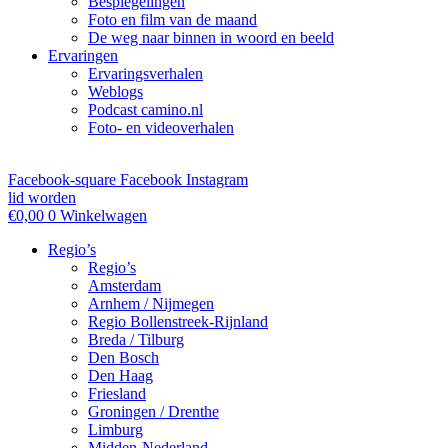
Bespiegelingen
Foto en film van de maand
De weg naar binnen in woord en beeld
Ervaringen
Ervaringsverhalen
Weblogs
Podcast camino.nl
Foto- en videoverhalen
Facebook-square
Facebook
Instagram
lid worden
€
0,00
0
Winkelwagen
Regio’s
Regio’s
Amsterdam
Arnhem / Nijmegen
Regio Bollenstreek-Rijnland
Breda / Tilburg
Den Bosch
Den Haag
Friesland
Groningen / Drenthe
Limburg
Midden-Nederland