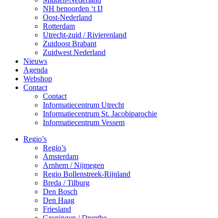
NH benoorden ‘t IJ
Oost-Nederland
Rotterdam
Utrecht-zuid / Rivierenland
Zuidoost Brabant
Zuidwest Nederland
Nieuws
Agenda
Webshop
Contact
Contact
Informatiecentrum Utrecht
Informatiecentrum St. Jacobiparochie
Informatiecentrum Vessem
Regio’s
Regio’s
Amsterdam
Arnhem / Nijmegen
Regio Bollenstreek-Rijnland
Breda / Tilburg
Den Bosch
Den Haag
Friesland
Groningen / Drenthe