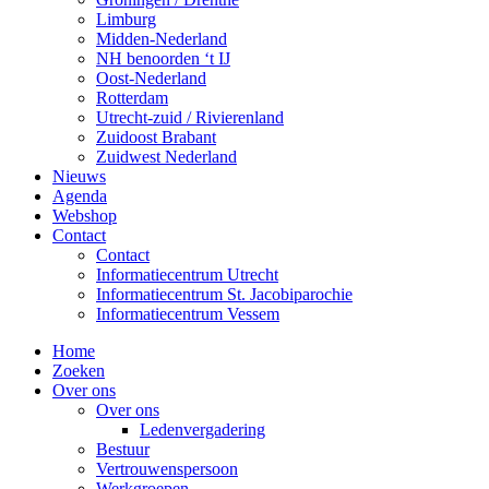
Limburg
Midden-Nederland
NH benoorden ‘t IJ
Oost-Nederland
Rotterdam
Utrecht-zuid / Rivierenland
Zuidoost Brabant
Zuidwest Nederland
Nieuws
Agenda
Webshop
Contact
Contact
Informatiecentrum Utrecht
Informatiecentrum St. Jacobiparochie
Informatiecentrum Vessem
Home
Zoeken
Over ons
Over ons
Ledenvergadering
Bestuur
Vertrouwenspersoon
Werkgroepen