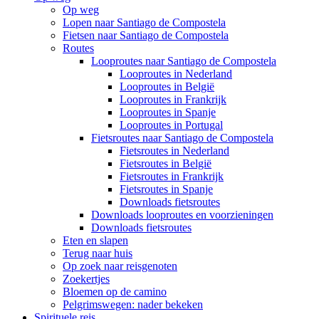
Op weg
Lopen naar Santiago de Compostela
Fietsen naar Santiago de Compostela
Routes
Looproutes naar Santiago de Compostela
Looproutes in Nederland
Looproutes in België
Looproutes in Frankrijk
Looproutes in Spanje
Looproutes in Portugal
Fietsroutes naar Santiago de Compostela
Fietsroutes in Nederland
Fietsroutes in België
Fietsroutes in Frankrijk
Fietsroutes in Spanje
Downloads fietsroutes
Downloads looproutes en voorzieningen
Downloads fietsroutes
Eten en slapen
Terug naar huis
Op zoek naar reisgenoten
Zoekertjes
Bloemen op de camino
Pelgrimswegen: nader bekeken
Spirituele reis