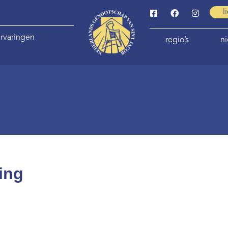
l
rvaringen
regio’s
n
ing