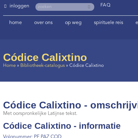
FAQ
inloggen
home
over ons
op weg
spirituele reis
e
Códice Calixtino
Home
»
Bibliotheek-catalogus
»
Códice Calixtino
Códice Calixtino - omschrijv
Met oorspronkelijke Latijnse tekst.
Códice Calixtino - informatie
Volgnummer: PE PAZ COD