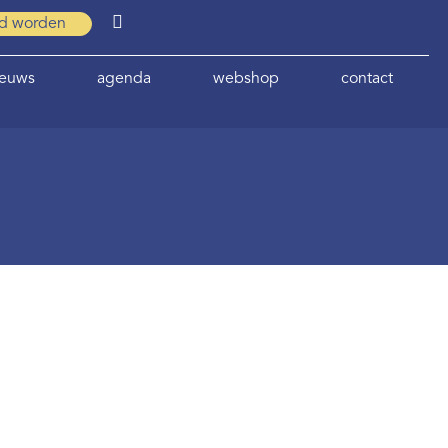
id worden
ieuws
agenda
webshop
contact