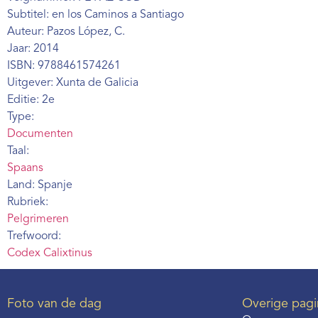
Subtitel: en los Caminos a Santiago
Auteur: Pazos López, C.
Jaar: 2014
ISBN: 9788461574261
Uitgever: Xunta de Galicia
Editie: 2e
Type:
Documenten
Taal:
Spaans
Land: Spanje
Rubriek:
Pelgrimeren
Trefwoord:
Codex Calixtinus
Foto van de dag
Overige pagi