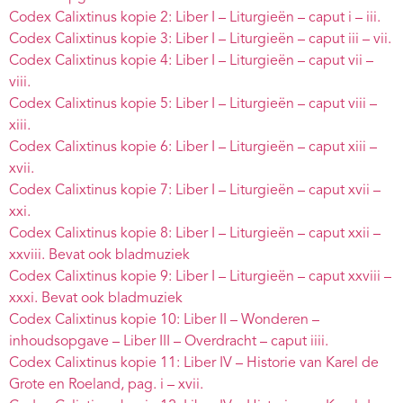
Webshop
Codex Calixtinus kopie 2: Liber I – Liturgieën – caput i – iii.
Codex Calixtinus kopie 3: Liber I – Liturgieën – caput iii – vii.
Contact
Codex Calixtinus kopie 4: Liber I – Liturgieën – caput vii –
viii.
Codex Calixtinus kopie 5: Liber I – Liturgieën – caput viii –
xiii.
Codex Calixtinus kopie 6: Liber I – Liturgieën – caput xiii –
xvii.
Codex Calixtinus kopie 7: Liber I – Liturgieën – caput xvii –
xxi.
Codex Calixtinus kopie 8: Liber I – Liturgieën – caput xxii –
xxviii. Bevat ook bladmuziek
Codex Calixtinus kopie 9: Liber I – Liturgieën – caput xxviii –
xxxi. Bevat ook bladmuziek
Codex Calixtinus kopie 10: Liber II – Wonderen –
inhoudsopgave – Liber III – Overdracht – caput iiii.
Codex Calixtinus kopie 11: Liber IV – Historie van Karel de
Grote en Roeland, pag. i – xvii.