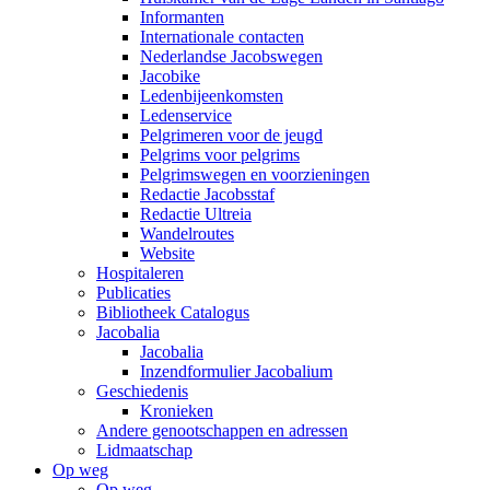
Informanten
Internationale contacten
Nederlandse Jacobswegen
Jacobike
Ledenbijeenkomsten
Ledenservice
Pelgrimeren voor de jeugd
Pelgrims voor pelgrims
Pelgrimswegen en voorzieningen
Redactie Jacobsstaf
Redactie Ultreia
Wandelroutes
Website
Hospitaleren
Publicaties
Bibliotheek Catalogus
Jacobalia
Jacobalia
Inzendformulier Jacobalium
Geschiedenis
Kronieken
Andere genootschappen en adressen
Lidmaatschap
Op weg
Op weg