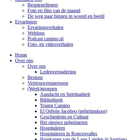
Bespiegelingen
Foto en film van de maand
De weg naar binnen in woord en beeld
Ervaringen
Ervaringsverhalen
Weblogs
Podcast camino.nl
Foto- en videoverhalen
Home
Over ons
Over ons
Ledenvergadering
Bestuur
Vertrouwenspersoon
(Werk)groepen
Aandacht en Spiritualiteit
Bibliotheek
Young Camino
El Orfeón Jacobeo (pelgrimskoor)
Geschiedenis en Cultuur
Het nieuwe pelgrimeren
Hospitaleren
Hospitaleren in Roncesvalles
Huiskamer van de Lage Landen in Santiago