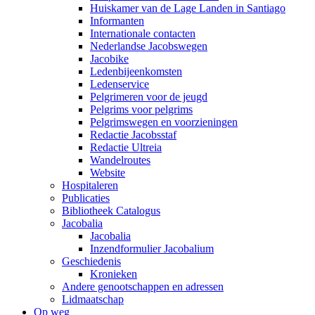
Huiskamer van de Lage Landen in Santiago
Informanten
Internationale contacten
Nederlandse Jacobswegen
Jacobike
Ledenbijeenkomsten
Ledenservice
Pelgrimeren voor de jeugd
Pelgrims voor pelgrims
Pelgrimswegen en voorzieningen
Redactie Jacobsstaf
Redactie Ultreia
Wandelroutes
Website
Hospitaleren
Publicaties
Bibliotheek Catalogus
Jacobalia
Jacobalia
Inzendformulier Jacobalium
Geschiedenis
Kronieken
Andere genootschappen en adressen
Lidmaatschap
Op weg