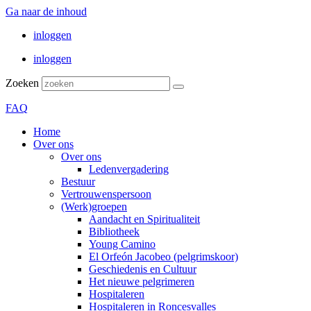
Ga naar de inhoud
inloggen
inloggen
Zoeken
FAQ
Home
Over ons
Over ons
Ledenvergadering
Bestuur
Vertrouwenspersoon
(Werk)groepen
Aandacht en Spiritualiteit
Bibliotheek
Young Camino
El Orfeón Jacobeo (pelgrimskoor)
Geschiedenis en Cultuur
Het nieuwe pelgrimeren
Hospitaleren
Hospitaleren in Roncesvalles