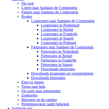
Op weg
Lopen naar Santiago de Compostela
Fietsen naar Santiago de Compostela
Routes
Looproutes naar Santiago de Compostela
Looproutes in Nederland
Looproutes in België
Looproutes in Frankrijk
Looproutes in Spanje
Looproutes in Portugal
Fietsroutes naar Santiago de Compostela
Fietsroutes in Nederland
Fietsroutes in België
Fietsroutes in Frankrijk
Fietsroutes in Spanje
Downloads fietsroutes
Downloads looproutes en voorzieningen
Downloads fietsroutes
Eten en slapen
Terug naar huis
Op zoek naar reisgenoten
Zoekertjes
Bloemen op de camino
Pelgrimswegen: nader bekeken
Spirituele reis