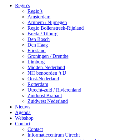
Regio’s
Regio’s
Amsterdam
Arnhem / Nijmegen
Regio Bollenstreek-Rijnland
Breda / Tilburg
Den Bosch
Den Haag
Friesland
Groningen / Drenthe
Limburg
Midden-Nederland
NH benoorden ‘t IJ
Oost-Nederland
Rotterdam
Utrecht-zuid / Rivierenland
Zuidoost Brabant
Zuidwest Nederland
Nieuws
Agenda
Webshop
Contact
Contact
Informatiecentrum Utrecht