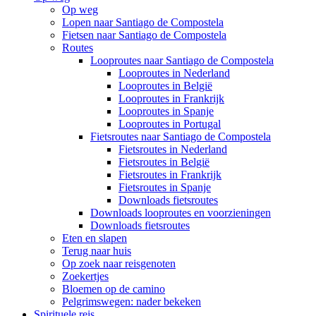
Op weg
Lopen naar Santiago de Compostela
Fietsen naar Santiago de Compostela
Routes
Looproutes naar Santiago de Compostela
Looproutes in Nederland
Looproutes in België
Looproutes in Frankrijk
Looproutes in Spanje
Looproutes in Portugal
Fietsroutes naar Santiago de Compostela
Fietsroutes in Nederland
Fietsroutes in België
Fietsroutes in Frankrijk
Fietsroutes in Spanje
Downloads fietsroutes
Downloads looproutes en voorzieningen
Downloads fietsroutes
Eten en slapen
Terug naar huis
Op zoek naar reisgenoten
Zoekertjes
Bloemen op de camino
Pelgrimswegen: nader bekeken
Spirituele reis