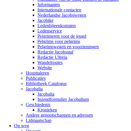
Informanten
Internationale contacten
Nederlandse Jacobswegen
Jacobike
Ledenbijeenkomsten
Ledenservice
Pelgrimeren voor de jeugd
Pelgrims voor pelgrims
Pelgrimswegen en voorzieningen
Redactie Jacobsstaf
Redactie Ultreia
Wandelroutes
Website
Hospitaleren
Publicaties
Bibliotheek Catalogus
Jacobalia
Jacobalia
Inzendformulier Jacobalium
Geschiedenis
Kronieken
Andere genootschappen en adressen
Lidmaatschap
Op weg
Op weg