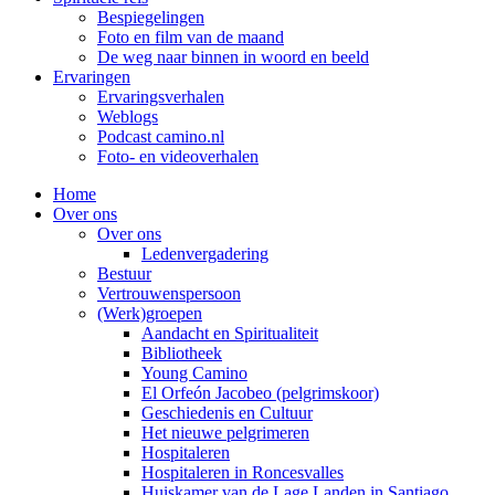
Bespiegelingen
Foto en film van de maand
De weg naar binnen in woord en beeld
Ervaringen
Ervaringsverhalen
Weblogs
Podcast camino.nl
Foto- en videoverhalen
Home
Over ons
Over ons
Ledenvergadering
Bestuur
Vertrouwenspersoon
(Werk)groepen
Aandacht en Spiritualiteit
Bibliotheek
Young Camino
El Orfeón Jacobeo (pelgrimskoor)
Geschiedenis en Cultuur
Het nieuwe pelgrimeren
Hospitaleren
Hospitaleren in Roncesvalles
Huiskamer van de Lage Landen in Santiago