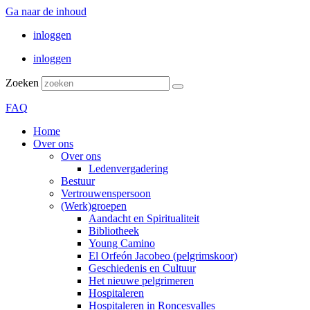
Ga naar de inhoud
inloggen
inloggen
Zoeken
FAQ
Home
Over ons
Over ons
Ledenvergadering
Bestuur
Vertrouwenspersoon
(Werk)groepen
Aandacht en Spiritualiteit
Bibliotheek
Young Camino
El Orfeón Jacobeo (pelgrimskoor)
Geschiedenis en Cultuur
Het nieuwe pelgrimeren
Hospitaleren
Hospitaleren in Roncesvalles