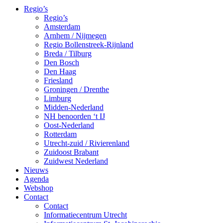
Regio’s
Regio’s
Amsterdam
Arnhem / Nijmegen
Regio Bollenstreek-Rijnland
Breda / Tilburg
Den Bosch
Den Haag
Friesland
Groningen / Drenthe
Limburg
Midden-Nederland
NH benoorden ‘t IJ
Oost-Nederland
Rotterdam
Utrecht-zuid / Rivierenland
Zuidoost Brabant
Zuidwest Nederland
Nieuws
Agenda
Webshop
Contact
Contact
Informatiecentrum Utrecht