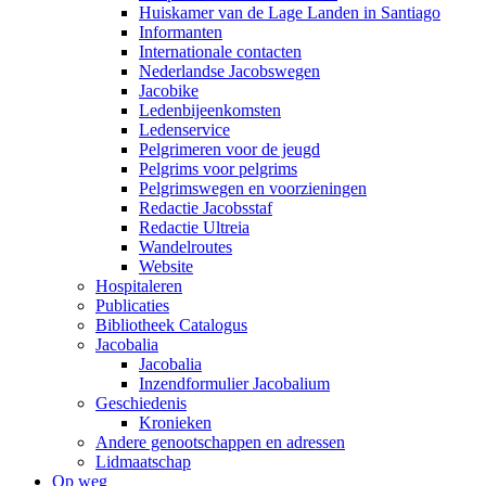
Huiskamer van de Lage Landen in Santiago
Informanten
Internationale contacten
Nederlandse Jacobswegen
Jacobike
Ledenbijeenkomsten
Ledenservice
Pelgrimeren voor de jeugd
Pelgrims voor pelgrims
Pelgrimswegen en voorzieningen
Redactie Jacobsstaf
Redactie Ultreia
Wandelroutes
Website
Hospitaleren
Publicaties
Bibliotheek Catalogus
Jacobalia
Jacobalia
Inzendformulier Jacobalium
Geschiedenis
Kronieken
Andere genootschappen en adressen
Lidmaatschap
Op weg