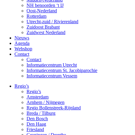
NH benoorden ‘t IJ
Oost-Nederland
Rotterdam
Utrecht-zuid / Rivierenland
Zuidoost Brabant
Zuidwest Nederland
Nieuws
Agenda
Webshop
Contact
Contact
Informatiecentrum Utrecht
Informatiecentrum St. Jacobiparochie
Informatiecentrum Vessem
Regio’s
Regio’s
Amsterdam
Arnhem / Nijmegen
Regio Bollenstreek-Rijnland
Breda / Tilburg
Den Bosch
Den Haag
Friesland
Groningen / Drenthe