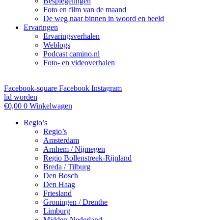
Bespiegelingen
Foto en film van de maand
De weg naar binnen in woord en beeld
Ervaringen
Ervaringsverhalen
Weblogs
Podcast camino.nl
Foto- en videoverhalen
Facebook-square
Facebook
Instagram
lid worden
€
0,00
0
Winkelwagen
Regio’s
Regio’s
Amsterdam
Arnhem / Nijmegen
Regio Bollenstreek-Rijnland
Breda / Tilburg
Den Bosch
Den Haag
Friesland
Groningen / Drenthe
Limburg
Midden-Nederland