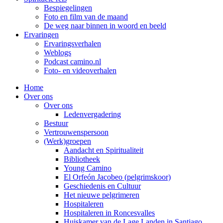
Bespiegelingen
Foto en film van de maand
De weg naar binnen in woord en beeld
Ervaringen
Ervaringsverhalen
Weblogs
Podcast camino.nl
Foto- en videoverhalen
Home
Over ons
Over ons
Ledenvergadering
Bestuur
Vertrouwenspersoon
(Werk)groepen
Aandacht en Spiritualiteit
Bibliotheek
Young Camino
El Orfeón Jacobeo (pelgrimskoor)
Geschiedenis en Cultuur
Het nieuwe pelgrimeren
Hospitaleren
Hospitaleren in Roncesvalles
Huiskamer van de Lage Landen in Santiago