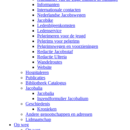
Informanten
Internationale contacten
Nederlandse Jacobswegen
Jacobike
Ledenbijeenkomsten
Ledenservice
Pelgrimeren voor de jeugd
Pelgrims voor pelgrims
Pelgrimswegen en voorzieningen
Redactie Jacobsstaf
Redactie Ultreia
Wandelroutes
Website
Hospitaleren
Publicaties
Bibliotheek Catalogus
Jacobalia
Jacobalia
Inzendformulier Jacobalium
Geschiedenis
Kronieken
Andere genootschappen en adressen
Lidmaatschap
Op weg
Op weg