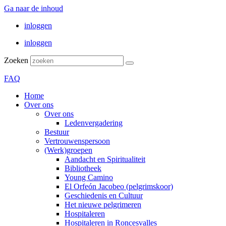
Ga naar de inhoud
inloggen
inloggen
Zoeken
FAQ
Home
Over ons
Over ons
Ledenvergadering
Bestuur
Vertrouwenspersoon
(Werk)groepen
Aandacht en Spiritualiteit
Bibliotheek
Young Camino
El Orfeón Jacobeo (pelgrimskoor)
Geschiedenis en Cultuur
Het nieuwe pelgrimeren
Hospitaleren
Hospitaleren in Roncesvalles