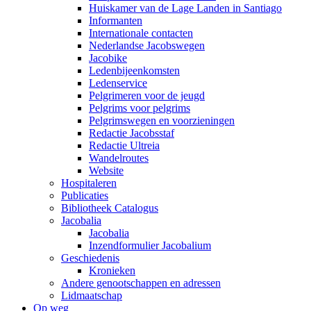
Huiskamer van de Lage Landen in Santiago
Informanten
Internationale contacten
Nederlandse Jacobswegen
Jacobike
Ledenbijeenkomsten
Ledenservice
Pelgrimeren voor de jeugd
Pelgrims voor pelgrims
Pelgrimswegen en voorzieningen
Redactie Jacobsstaf
Redactie Ultreia
Wandelroutes
Website
Hospitaleren
Publicaties
Bibliotheek Catalogus
Jacobalia
Jacobalia
Inzendformulier Jacobalium
Geschiedenis
Kronieken
Andere genootschappen en adressen
Lidmaatschap
Op weg