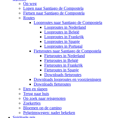
Op weg
Lopen naar Santiago de Compostela
Fietsen naar Santiago de Compostela
Routes
Looproutes naar Santiago de Compostela
Looproutes in Nederland
Looproutes in België
Looproutes in Frankrijk
Looproutes in Spanje
Looproutes in Portugal
Fietsroutes naar Santiago de Compostela
Fietsroutes in Nederland
Fietsroutes in België
Fietsroutes in Frankrijk
Fietsroutes in Spanje
Downloads fietsroutes
Downloads looproutes en voorzieningen
Downloads fietsroutes
Eten en slapen
Terug naar huis
Op zoek naar reisgenoten
Zoekertjes
Bloemen op de camino
Pelgrimswegen: nader bekeken
Spirituele reis