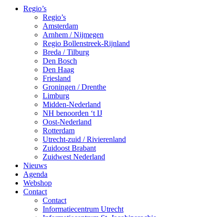
Regio’s
Regio’s
Amsterdam
Arnhem / Nijmegen
Regio Bollenstreek-Rijnland
Breda / Tilburg
Den Bosch
Den Haag
Friesland
Groningen / Drenthe
Limburg
Midden-Nederland
NH benoorden ‘t IJ
Oost-Nederland
Rotterdam
Utrecht-zuid / Rivierenland
Zuidoost Brabant
Zuidwest Nederland
Nieuws
Agenda
Webshop
Contact
Contact
Informatiecentrum Utrecht