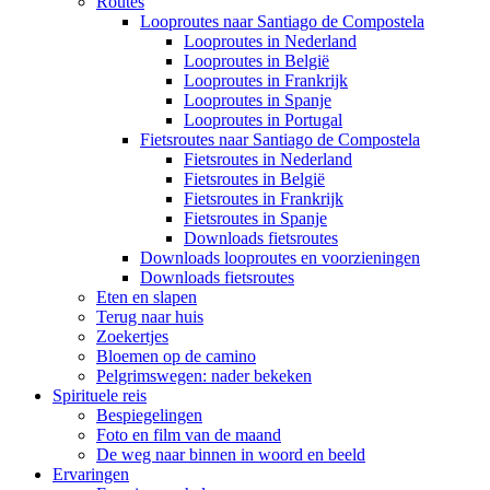
Routes
Looproutes naar Santiago de Compostela
Looproutes in Nederland
Looproutes in België
Looproutes in Frankrijk
Looproutes in Spanje
Looproutes in Portugal
Fietsroutes naar Santiago de Compostela
Fietsroutes in Nederland
Fietsroutes in België
Fietsroutes in Frankrijk
Fietsroutes in Spanje
Downloads fietsroutes
Downloads looproutes en voorzieningen
Downloads fietsroutes
Eten en slapen
Terug naar huis
Zoekertjes
Bloemen op de camino
Pelgrimswegen: nader bekeken
Spirituele reis
Bespiegelingen
Foto en film van de maand
De weg naar binnen in woord en beeld
Ervaringen