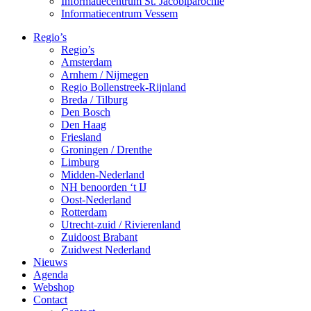
Informatiecentrum St. Jacobiparochie
Informatiecentrum Vessem
Regio’s
Regio’s
Amsterdam
Arnhem / Nijmegen
Regio Bollenstreek-Rijnland
Breda / Tilburg
Den Bosch
Den Haag
Friesland
Groningen / Drenthe
Limburg
Midden-Nederland
NH benoorden ‘t IJ
Oost-Nederland
Rotterdam
Utrecht-zuid / Rivierenland
Zuidoost Brabant
Zuidwest Nederland
Nieuws
Agenda
Webshop
Contact