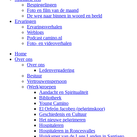
Bespiegelingen
Foto en film van de maand
De weg naar binnen in woord en beeld
Ervaringen
Ervaringsverhalen
Weblogs
Podcast camino.nl
Foto- en videoverhalen
Home
Over ons
Over ons
Ledenvergadering
Bestuur
Vertrouwenspersoon
(Werk)groepen
Aandacht en Spiritualiteit
Bibliotheek
Young Camino
El Orfeón Jacobeo (pelgrimskoor)
Geschiedenis en Cultuur
Het nieuwe pelgrimeren
Hospitaleren
Hospitaleren in Roncesvalles
Huiskamer van de Lage Landen in Santiago