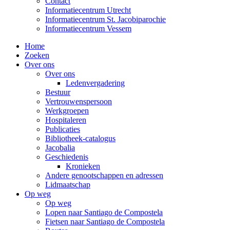
Contact
Informatiecentrum Utrecht
Informatiecentrum St. Jacobiparochie
Informatiecentrum Vessem
Home
Zoeken
Over ons
Over ons
Ledenvergadering
Bestuur
Vertrouwenspersoon
Werkgroepen
Hospitaleren
Publicaties
Bibliotheek-catalogus
Jacobalia
Geschiedenis
Kronieken
Andere genootschappen en adressen
Lidmaatschap
Op weg
Op weg
Lopen naar Santiago de Compostela
Fietsen naar Santiago de Compostela