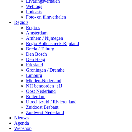
Ervaringsverhalen
Weblogs
Podcasts
Foto- en filmverhalen
Regio’s
Regio’s
Amsterdam
Arnhem / Nijmegen
Regio Bollenstreek-Rijnland
Breda / Tilburg
Den Bosch
Den Haag
Friesland
Groningen / Drenthe
Limburg
Midden-Nederland
NH benoorden ‘t IJ
Oost-Nederland
Rotterdam
Utrecht-zuid / Rivierenland
Zuidoost Brabant
Zuidwest Nederland
Nieuws
Agenda
Webshop