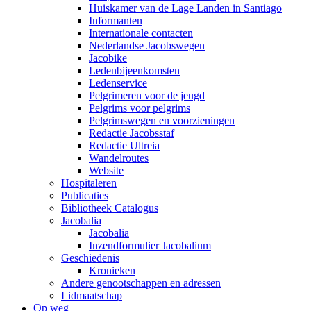
Huiskamer van de Lage Landen in Santiago
Informanten
Internationale contacten
Nederlandse Jacobswegen
Jacobike
Ledenbijeenkomsten
Ledenservice
Pelgrimeren voor de jeugd
Pelgrims voor pelgrims
Pelgrimswegen en voorzieningen
Redactie Jacobsstaf
Redactie Ultreia
Wandelroutes
Website
Hospitaleren
Publicaties
Bibliotheek Catalogus
Jacobalia
Jacobalia
Inzendformulier Jacobalium
Geschiedenis
Kronieken
Andere genootschappen en adressen
Lidmaatschap
Op weg