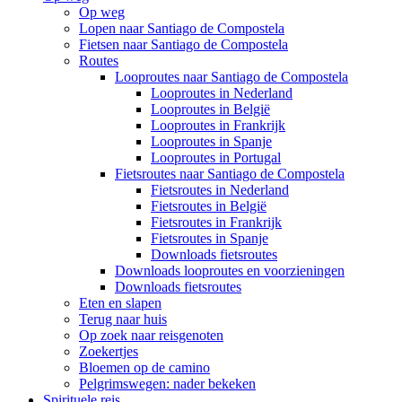
Op weg
Lopen naar Santiago de Compostela
Fietsen naar Santiago de Compostela
Routes
Looproutes naar Santiago de Compostela
Looproutes in Nederland
Looproutes in België
Looproutes in Frankrijk
Looproutes in Spanje
Looproutes in Portugal
Fietsroutes naar Santiago de Compostela
Fietsroutes in Nederland
Fietsroutes in België
Fietsroutes in Frankrijk
Fietsroutes in Spanje
Downloads fietsroutes
Downloads looproutes en voorzieningen
Downloads fietsroutes
Eten en slapen
Terug naar huis
Op zoek naar reisgenoten
Zoekertjes
Bloemen op de camino
Pelgrimswegen: nader bekeken
Spirituele reis