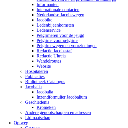
Informanten
Internationale contacten
Nederlandse Jacobswegen
Jacobike
Ledenbijeenkomsten
Ledenservice
Pelgrimeren voor de jeugd
Pelgrims voor pelgrims
Pelgrimswegen en voorzieningen
Redactie Jacobsstaf
Redactie Ultreia
Wandelroutes
Website
Hospitaleren
Publicaties
Bibliotheek Catalogus
Jacobalia
Jacobalia
Inzendformulier Jacobalium
Geschiedenis
Kronieken
Andere genootschappen en adressen
Lidmaatschap
Op weg
Op weg