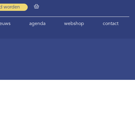
id worden
ieuws
agenda
webshop
contact