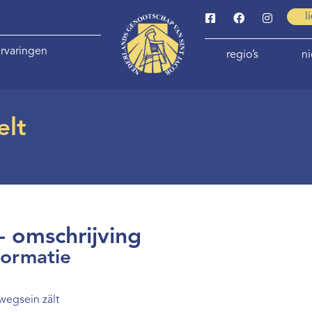
l
rvaringen
regio’s
n
elt
- omschrijving
formatie
rwegsein zält