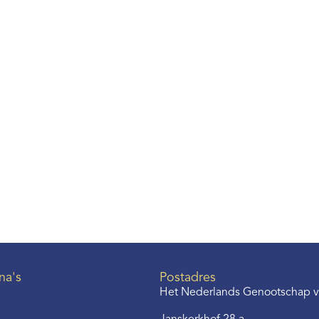
na's
Postadres
Het Nederlands Genootschap v