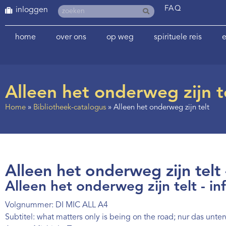
FAQ
inloggen
home
over ons
op weg
spirituele reis
e
Alleen het onderweg zijn t
Home
»
Bibliotheek-catalogus
»
Alleen het onderweg zijn telt
Alleen het onderweg zijn telt 
Alleen het onderweg zijn telt - in
Volgnummer: DI MIC ALL A4
Subtitel: what matters only is being on the road; nur das unte