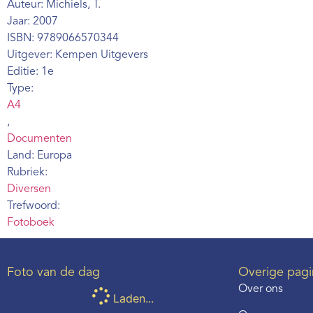
Auteur: Michiels, T.
Jaar: 2007
ISBN: 9789066570344
Uitgever: Kempen Uitgevers
Editie: 1e
Type:
A4
,
Documenten
Land: Europa
Rubriek:
Diversen
Trefwoord:
Fotoboek
Foto van de dag
Overige pagi
Over ons
Laden...