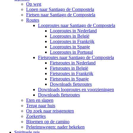
Op weg
Lopen naar Santiago de Compostela
Fietsen naar Santiago de Compostela
Routes
Looproutes naar Santiago de Compostela
Looproutes in Nederland
Looproutes in België
Looproutes in Frankrijk
Looproutes in Spanje
Looproutes in Portugal
Fietsroutes naar Santiago de Compostela
Fietsroutes in Nederland
Fietsroutes in België
Fietsroutes in Frankrijk
Fietsroutes in Spanje
Downloads fietsroutes
Downloads looproutes en voorzieningen
Downloads fietsroutes
Eten en slapen
Terug naar huis
Op zoek naar reisgenoten
Zoekertjes
Bloemen op de camino
Pelgrimswegen: nader bekeken
Spirituele reis