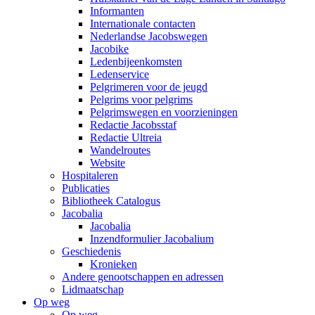
Informanten
Internationale contacten
Nederlandse Jacobswegen
Jacobike
Ledenbijeenkomsten
Ledenservice
Pelgrimeren voor de jeugd
Pelgrims voor pelgrims
Pelgrimswegen en voorzieningen
Redactie Jacobsstaf
Redactie Ultreia
Wandelroutes
Website
Hospitaleren
Publicaties
Bibliotheek Catalogus
Jacobalia
Jacobalia
Inzendformulier Jacobalium
Geschiedenis
Kronieken
Andere genootschappen en adressen
Lidmaatschap
Op weg
Op weg