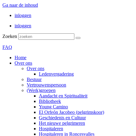
Ga naar de inhoud
inloggen
inloggen
Zoeken
FAQ
Home
Over ons
Over ons
Ledenvergadering
Bestuur
Vertrouwenspersoon
(Werk)groepen
Aandacht en Spiritualiteit
Bibliotheek
Young Camino
El Orfeón Jacobeo (pelgrimskoor)
Geschiedenis en Cultuur
Het nieuwe pelgrimeren
Hospitaleren
Hospitaleren in Roncesvalles