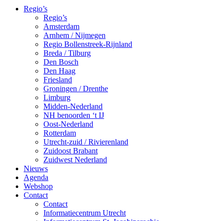
Regio’s
Regio’s
Amsterdam
Arnhem / Nijmegen
Regio Bollenstreek-Rijnland
Breda / Tilburg
Den Bosch
Den Haag
Friesland
Groningen / Drenthe
Limburg
Midden-Nederland
NH benoorden ‘t IJ
Oost-Nederland
Rotterdam
Utrecht-zuid / Rivierenland
Zuidoost Brabant
Zuidwest Nederland
Nieuws
Agenda
Webshop
Contact
Contact
Informatiecentrum Utrecht