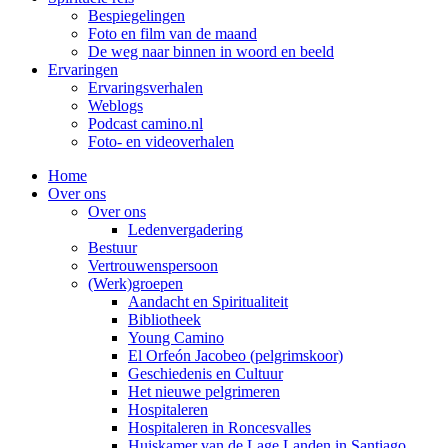
Bespiegelingen
Foto en film van de maand
De weg naar binnen in woord en beeld
Ervaringen
Ervaringsverhalen
Weblogs
Podcast camino.nl
Foto- en videoverhalen
Home
Over ons
Over ons
Ledenvergadering
Bestuur
Vertrouwenspersoon
(Werk)groepen
Aandacht en Spiritualiteit
Bibliotheek
Young Camino
El Orfeón Jacobeo (pelgrimskoor)
Geschiedenis en Cultuur
Het nieuwe pelgrimeren
Hospitaleren
Hospitaleren in Roncesvalles
Huiskamer van de Lage Landen in Santiago