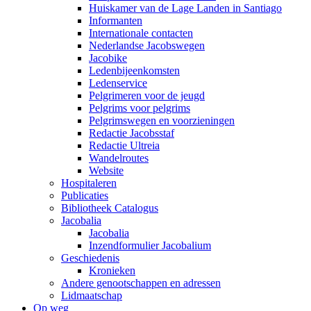
Huiskamer van de Lage Landen in Santiago
Informanten
Internationale contacten
Nederlandse Jacobswegen
Jacobike
Ledenbijeenkomsten
Ledenservice
Pelgrimeren voor de jeugd
Pelgrims voor pelgrims
Pelgrimswegen en voorzieningen
Redactie Jacobsstaf
Redactie Ultreia
Wandelroutes
Website
Hospitaleren
Publicaties
Bibliotheek Catalogus
Jacobalia
Jacobalia
Inzendformulier Jacobalium
Geschiedenis
Kronieken
Andere genootschappen en adressen
Lidmaatschap
Op weg