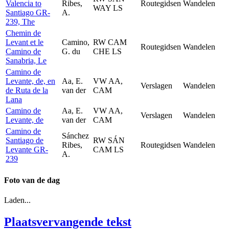
Valencia to
Ribes,
Routegidsen
Wandelen
WAY LS
Santiago GR-
A.
239, The
Chemin de
Levant et le
Camino,
RW CAM
Routegidsen
Wandelen
Camino de
G. du
CHE LS
Sanabria, Le
Camino de
Levante, de, en
Aa, E.
VW AA,
Verslagen
Wandelen
de Ruta de la
van der
CAM
Lana
Camino de
Aa, E.
VW AA,
Verslagen
Wandelen
Levante, de
van der
CAM
Camino de
Sánchez
Santiago de
RW SÁN
Ribes,
Routegidsen
Wandelen
Levante GR-
CAM LS
A.
239
Foto van de dag
Laden...
Plaatsvervangende tekst