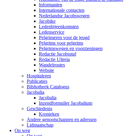
Informanten
Internationale contacten
Nederlandse Jacobswegen
Jacobike
Ledenbijeenkomsten
Ledenservice
Pelgrimeren voor de jeugd
Pelgrims voor pelgrims
Pelgrimswegen en voorzieningen
Redactie Jacobsstaf
Redactie Ultreia
Wandelroutes
Website
Hospitaleren
Publicaties
Bibliotheek Catalogus
Jacobalia
Jacobalia
Inzendformulier Jacobalium
Geschiedenis
Kronieken
Andere genootschappen en adressen
Lidmaatschap
Op weg
Op weg