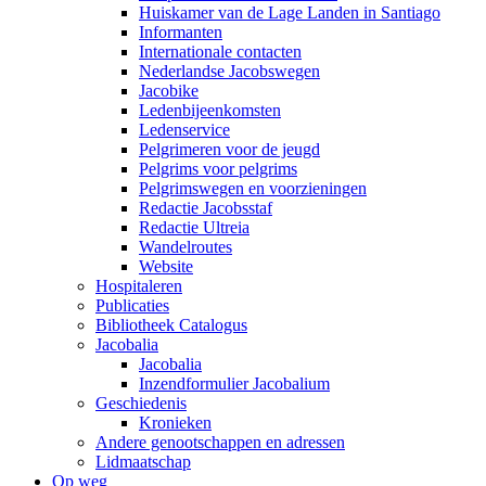
Huiskamer van de Lage Landen in Santiago
Informanten
Internationale contacten
Nederlandse Jacobswegen
Jacobike
Ledenbijeenkomsten
Ledenservice
Pelgrimeren voor de jeugd
Pelgrims voor pelgrims
Pelgrimswegen en voorzieningen
Redactie Jacobsstaf
Redactie Ultreia
Wandelroutes
Website
Hospitaleren
Publicaties
Bibliotheek Catalogus
Jacobalia
Jacobalia
Inzendformulier Jacobalium
Geschiedenis
Kronieken
Andere genootschappen en adressen
Lidmaatschap
Op weg