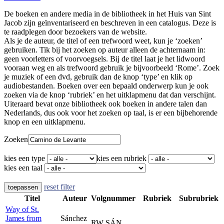
De boeken en andere media in de bibliotheek in het Huis van Sint
Jacob zijn geïnventariseerd en beschreven in een catalogus. Deze is
te raadplegen door bezoekers van de website.
Als je de auteur, de titel of een trefwoord weet, kun je ‘zoeken’
gebruiken. Tik bij het zoeken op auteur alleen de achternaam in:
geen voorletters of voorvoegsels. Bij de titel laat je het lidwoord
vooraan weg en als trefwoord gebruik je bijvoorbeeld ‘Rome’. Zoek
je muziek of een dvd, gebruik dan de knop ‘type’ en klik op
audiobestanden. Boeken over een bepaald onderwerp kun je ook
zoeken via de knop ‘rubriek’ en het uitklapmenu dat dan verschijnt.
Uiteraard bevat onze bibliotheek ook boeken in andere talen dan
Nederlands, dus ook voor het zoeken op taal, is er een bijbehorende
knop en een uitklapmenu.
Zoeken
kies een type
kies een rubriek
kies een taal
reset filter
toepassen
Titel
Auteur
Volgnummer
Rubriek
Subrubriek
Way of St.
James from
Sánchez
RW SÁN