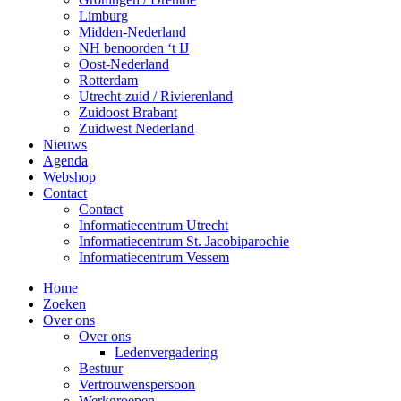
Limburg
Midden-Nederland
NH benoorden ‘t IJ
Oost-Nederland
Rotterdam
Utrecht-zuid / Rivierenland
Zuidoost Brabant
Zuidwest Nederland
Nieuws
Agenda
Webshop
Contact
Contact
Informatiecentrum Utrecht
Informatiecentrum St. Jacobiparochie
Informatiecentrum Vessem
Home
Zoeken
Over ons
Over ons
Ledenvergadering
Bestuur
Vertrouwenspersoon
Werkgroepen