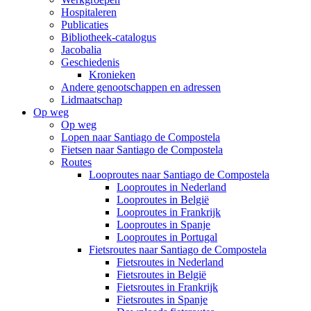
Hospitaleren
Publicaties
Bibliotheek-catalogus
Jacobalia
Geschiedenis
Kronieken
Andere genootschappen en adressen
Lidmaatschap
Op weg
Op weg
Lopen naar Santiago de Compostela
Fietsen naar Santiago de Compostela
Routes
Looproutes naar Santiago de Compostela
Looproutes in Nederland
Looproutes in België
Looproutes in Frankrijk
Looproutes in Spanje
Looproutes in Portugal
Fietsroutes naar Santiago de Compostela
Fietsroutes in Nederland
Fietsroutes in België
Fietsroutes in Frankrijk
Fietsroutes in Spanje