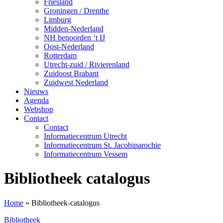
Friesland
Groningen / Drenthe
Limburg
Midden-Nederland
NH benoorden ‘t IJ
Oost-Nederland
Rotterdam
Utrecht-zuid / Rivierenland
Zuidoost Brabant
Zuidwest Nederland
Nieuws
Agenda
Webshop
Contact
Contact
Informatiecentrum Utrecht
Informatiecentrum St. Jacobiparochie
Informatiecentrum Vessem
Bibliotheek catalogus
Home
»
Bibliotheek-catalogus
Bibliotheek