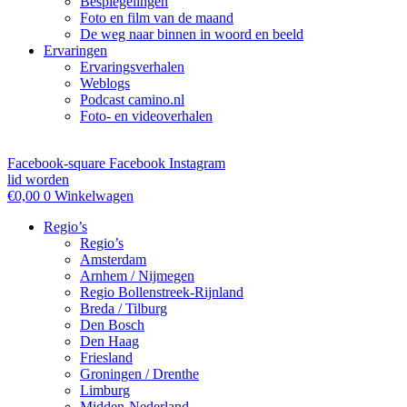
Bespiegelingen
Foto en film van de maand
De weg naar binnen in woord en beeld
Ervaringen
Ervaringsverhalen
Weblogs
Podcast camino.nl
Foto- en videoverhalen
Facebook-square
Facebook
Instagram
lid worden
€
0,00
0
Winkelwagen
Regio’s
Regio’s
Amsterdam
Arnhem / Nijmegen
Regio Bollenstreek-Rijnland
Breda / Tilburg
Den Bosch
Den Haag
Friesland
Groningen / Drenthe
Limburg
Midden-Nederland