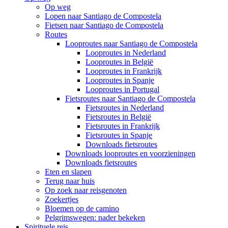
Op weg
Lopen naar Santiago de Compostela
Fietsen naar Santiago de Compostela
Routes
Looproutes naar Santiago de Compostela
Looproutes in Nederland
Looproutes in België
Looproutes in Frankrijk
Looproutes in Spanje
Looproutes in Portugal
Fietsroutes naar Santiago de Compostela
Fietsroutes in Nederland
Fietsroutes in België
Fietsroutes in Frankrijk
Fietsroutes in Spanje
Downloads fietsroutes
Downloads looproutes en voorzieningen
Downloads fietsroutes
Eten en slapen
Terug naar huis
Op zoek naar reisgenoten
Zoekertjes
Bloemen op de camino
Pelgrimswegen: nader bekeken
Spirituele reis