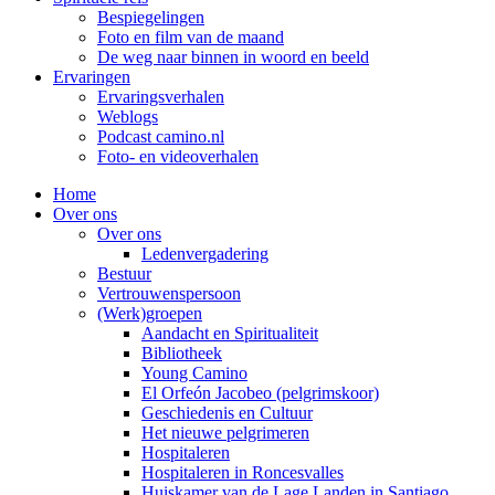
Bespiegelingen
Foto en film van de maand
De weg naar binnen in woord en beeld
Ervaringen
Ervaringsverhalen
Weblogs
Podcast camino.nl
Foto- en videoverhalen
Home
Over ons
Over ons
Ledenvergadering
Bestuur
Vertrouwenspersoon
(Werk)groepen
Aandacht en Spiritualiteit
Bibliotheek
Young Camino
El Orfeón Jacobeo (pelgrimskoor)
Geschiedenis en Cultuur
Het nieuwe pelgrimeren
Hospitaleren
Hospitaleren in Roncesvalles
Huiskamer van de Lage Landen in Santiago