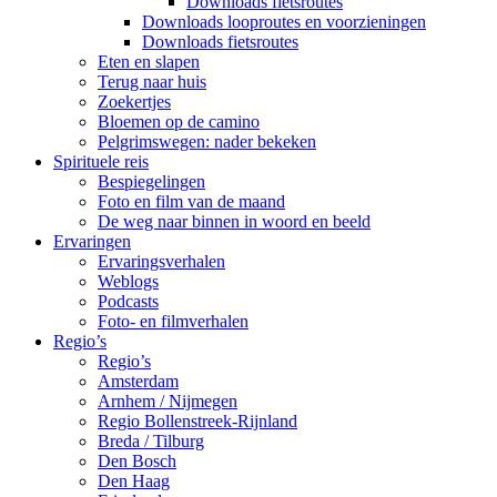
Downloads fietsroutes
Downloads looproutes en voorzieningen
Downloads fietsroutes
Eten en slapen
Terug naar huis
Zoekertjes
Bloemen op de camino
Pelgrimswegen: nader bekeken
Spirituele reis
Bespiegelingen
Foto en film van de maand
De weg naar binnen in woord en beeld
Ervaringen
Ervaringsverhalen
Weblogs
Podcasts
Foto- en filmverhalen
Regio’s
Regio’s
Amsterdam
Arnhem / Nijmegen
Regio Bollenstreek-Rijnland
Breda / Tilburg
Den Bosch
Den Haag