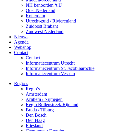
NH benoorden ‘t IJ
Oost-Nederland
Rotterdam
Utrecht-zuid / Rivierenland
Zuidoost Brabant
Zuidwest Nederland
Nieuws
Agenda
Webshop
Contact
Contact
Informatiecentrum Utrecht
Informatiecentrum St. Jacobiparochie
Informatiecentrum Vessem
Regio’s
Regio’s
Amsterdam
Arnhem / Nijmegen
Regio Bollenstreek-Rijnland
Breda / Tilburg
Den Bosch
Den Haag
Friesland
Groningen / Drenthe