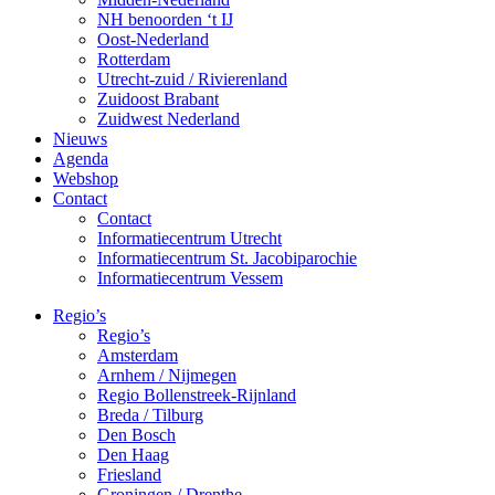
NH benoorden ‘t IJ
Oost-Nederland
Rotterdam
Utrecht-zuid / Rivierenland
Zuidoost Brabant
Zuidwest Nederland
Nieuws
Agenda
Webshop
Contact
Contact
Informatiecentrum Utrecht
Informatiecentrum St. Jacobiparochie
Informatiecentrum Vessem
Regio’s
Regio’s
Amsterdam
Arnhem / Nijmegen
Regio Bollenstreek-Rijnland
Breda / Tilburg
Den Bosch
Den Haag
Friesland
Groningen / Drenthe