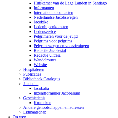
Huiskamer van de Lage Landen in Santiago
Informanten
Internationale contacten
Nederlandse Jacobswegen
Jacobike
Ledenbijeenkomsten
Ledenservice
Pelgrimeren voor de jeugd
Pelgrims voor pelgrims
Pelgrimswegen en voorzieningen
Redactie Jacobsstaf
Redactie Ultreia
Wandelroutes
Website
Hospitaleren
Publicaties
Bibliotheek Catalogus
Jacobalia
Jacobalia
Inzendformulier Jacobalium
Geschiedenis
Kronieken
Andere genootschappen en adressen
Lidmaatschap
Op weg