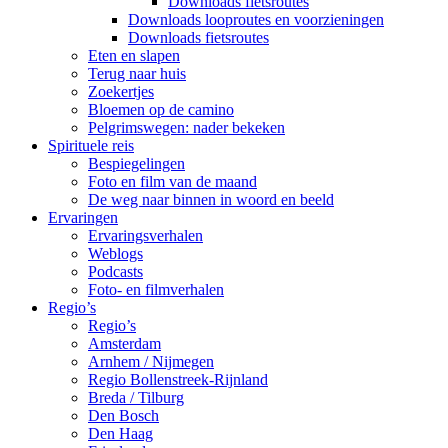
Downloads fietsroutes
Downloads looproutes en voorzieningen
Downloads fietsroutes
Eten en slapen
Terug naar huis
Zoekertjes
Bloemen op de camino
Pelgrimswegen: nader bekeken
Spirituele reis
Bespiegelingen
Foto en film van de maand
De weg naar binnen in woord en beeld
Ervaringen
Ervaringsverhalen
Weblogs
Podcasts
Foto- en filmverhalen
Regio’s
Regio’s
Amsterdam
Arnhem / Nijmegen
Regio Bollenstreek-Rijnland
Breda / Tilburg
Den Bosch
Den Haag