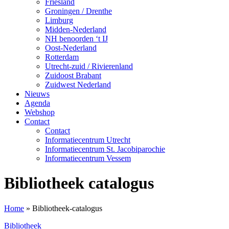
Friesland
Groningen / Drenthe
Limburg
Midden-Nederland
NH benoorden ‘t IJ
Oost-Nederland
Rotterdam
Utrecht-zuid / Rivierenland
Zuidoost Brabant
Zuidwest Nederland
Nieuws
Agenda
Webshop
Contact
Contact
Informatiecentrum Utrecht
Informatiecentrum St. Jacobiparochie
Informatiecentrum Vessem
Bibliotheek catalogus
Home
»
Bibliotheek-catalogus
Bibliotheek