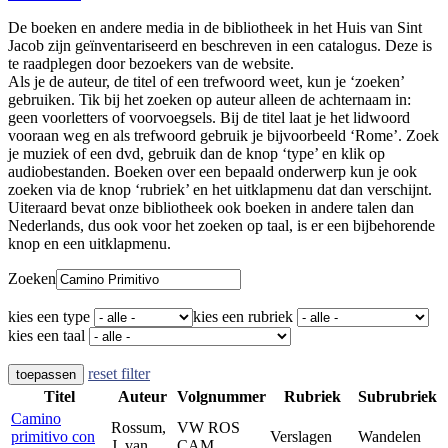
De boeken en andere media in de bibliotheek in het Huis van Sint
Jacob zijn geïnventariseerd en beschreven in een catalogus. Deze is
te raadplegen door bezoekers van de website.
Als je de auteur, de titel of een trefwoord weet, kun je ‘zoeken’
gebruiken. Tik bij het zoeken op auteur alleen de achternaam in:
geen voorletters of voorvoegsels. Bij de titel laat je het lidwoord
vooraan weg en als trefwoord gebruik je bijvoorbeeld ‘Rome’. Zoek
je muziek of een dvd, gebruik dan de knop ‘type’ en klik op
audiobestanden. Boeken over een bepaald onderwerp kun je ook
zoeken via de knop ‘rubriek’ en het uitklapmenu dat dan verschijnt.
Uiteraard bevat onze bibliotheek ook boeken in andere talen dan
Nederlands, dus ook voor het zoeken op taal, is er een bijbehorende
knop en een uitklapmenu.
Zoeken
kies een type
kies een rubriek
kies een taal
reset filter
toepassen
Titel
Auteur
Volgnummer
Rubriek
Subrubriek
Camino
Rossum,
VW ROS
primitivo con
Verslagen
Wandelen
J. van
CAM