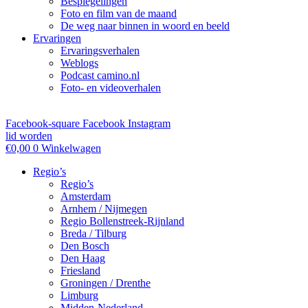
Bespiegelingen
Foto en film van de maand
De weg naar binnen in woord en beeld
Ervaringen
Ervaringsverhalen
Weblogs
Podcast camino.nl
Foto- en videoverhalen
Facebook-square
Facebook
Instagram
lid worden
€
0,00
0
Winkelwagen
Regio’s
Regio’s
Amsterdam
Arnhem / Nijmegen
Regio Bollenstreek-Rijnland
Breda / Tilburg
Den Bosch
Den Haag
Friesland
Groningen / Drenthe
Limburg
Midden-Nederland