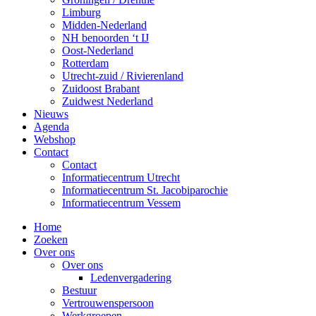
Limburg
Midden-Nederland
NH benoorden ‘t IJ
Oost-Nederland
Rotterdam
Utrecht-zuid / Rivierenland
Zuidoost Brabant
Zuidwest Nederland
Nieuws
Agenda
Webshop
Contact
Contact
Informatiecentrum Utrecht
Informatiecentrum St. Jacobiparochie
Informatiecentrum Vessem
Home
Zoeken
Over ons
Over ons
Ledenvergadering
Bestuur
Vertrouwenspersoon
Werkgroepen