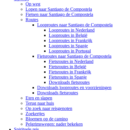
Op weg
Lopen naar Santiago de Compostela
Fietsen naar Santiago de Compostela
Routes
Looproutes naar Santiago de Compostela
Looproutes in Nederland
Looproutes in België
Looproutes in Frankrijk
Looproutes in Spanje
Looproutes in Portugal
Fietsroutes naar Santiago de Compostela
Fietsroutes in Nederland
Fietsroutes in België
Fietsroutes in Frankrijk
Fietsroutes in Spanje
Downloads fietsroutes
Downloads looproutes en voorzieningen
Downloads fietsroutes
Eten en slapen
Terug naar huis
Op zoek naar reisgenoten
Zoekertjes
Bloemen op de camino
Pelgrimswegen: nader bekeken
Spirituele reis