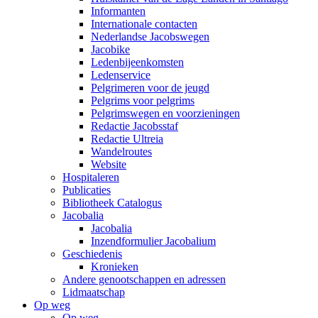
Informanten
Internationale contacten
Nederlandse Jacobswegen
Jacobike
Ledenbijeenkomsten
Ledenservice
Pelgrimeren voor de jeugd
Pelgrims voor pelgrims
Pelgrimswegen en voorzieningen
Redactie Jacobsstaf
Redactie Ultreia
Wandelroutes
Website
Hospitaleren
Publicaties
Bibliotheek Catalogus
Jacobalia
Jacobalia
Inzendformulier Jacobalium
Geschiedenis
Kronieken
Andere genootschappen en adressen
Lidmaatschap
Op weg
Op weg