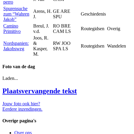
perro
Spurensuche
Arens, H.
GE ARE
zum “Wahren
Geschiedenis
J.
SPU
Jakob”
Camino
Breul, J.
RO BRE
Routegidsen
Overig
Primitivo
v.d.
CAM LS
Joos, R.
Nordspanien:
&
RW JOO
Routegidsen
Wandelen
Jakobsweg
Kasper,
SPA LS
M.
Foto van de dag
Laden...
Plaatsvervangende tekst
Jouw foto ook hier?
Eerdere inzendingen.
Overige pagina's
Over ons