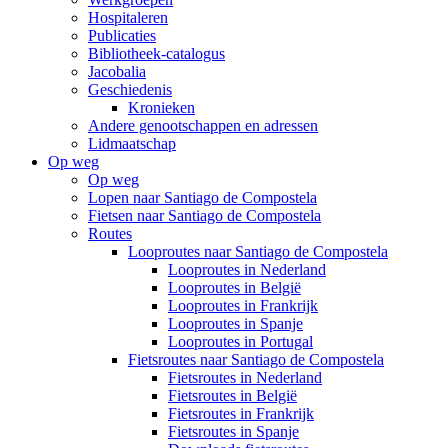
Hospitaleren
Publicaties
Bibliotheek-catalogus
Jacobalia
Geschiedenis
Kronieken
Andere genootschappen en adressen
Lidmaatschap
Op weg
Op weg
Lopen naar Santiago de Compostela
Fietsen naar Santiago de Compostela
Routes
Looproutes naar Santiago de Compostela
Looproutes in Nederland
Looproutes in België
Looproutes in Frankrijk
Looproutes in Spanje
Looproutes in Portugal
Fietsroutes naar Santiago de Compostela
Fietsroutes in Nederland
Fietsroutes in België
Fietsroutes in Frankrijk
Fietsroutes in Spanje