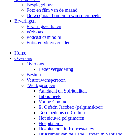
Bespiegelingen
Foto en film van de maand
De weg naar binnen in woord en beeld
Ervaringen
Ervaringsverhalen
Weblogs
Podcast camino.nl
Foto- en videoverhalen
Home
Over ons
Over ons
Ledenvergadering
Bestuur
Vertrouwenspersoon
(Werk)groepen
Aandacht en Spiritualiteit
Bibliotheek
Young Camino
El Orfeón Jacobeo (pelgrimskoor)
Geschiedenis en Cultuur
Het nieuwe pelgrimeren
Hospitaleren
Hospitaleren in Roncesvalles
Huiskamer van de Lage Landen in Santiago