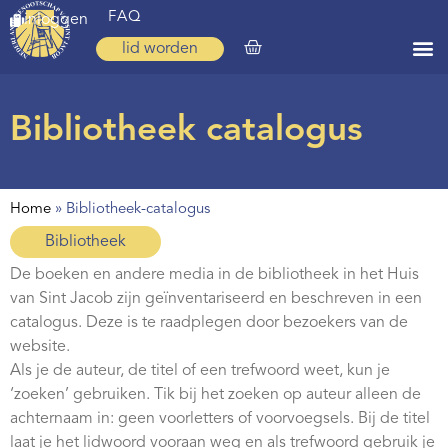
FAQ
inloggen
lid worden
Home
Bibliotheek catalogus
Zoeken
Over ons
Home
»
Bibliotheek-catalogus
Op weg
Bibliotheek
Spirituele reis
De boeken en andere media in de bibliotheek in het Huis
van Sint Jacob zijn geïnventariseerd en beschreven in een
Ervaringen
catalogus. Deze is te raadplegen door bezoekers van de
Regio’s
website.
Als je de auteur, de titel of een trefwoord weet, kun je
Nieuws
‘zoeken’ gebruiken. Tik bij het zoeken op auteur alleen de
achternaam in: geen voorletters of voorvoegsels. Bij de titel
Agenda
laat je het lidwoord vooraan weg en als trefwoord gebruik je