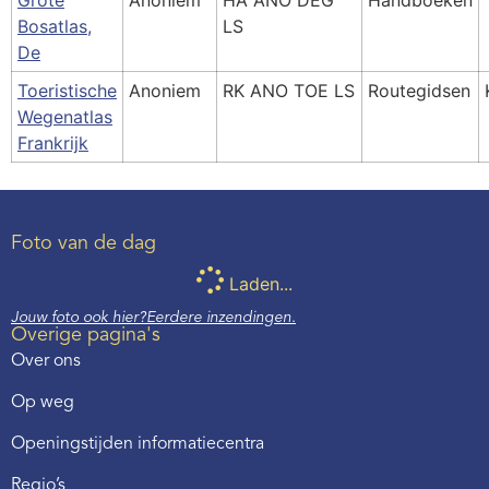
Grote
Anoniem
HA ANO DEG
Handboeken
Bosatlas,
LS
De
Toeristische
Anoniem
RK ANO TOE LS
Routegidsen
Wegenatlas
Frankrijk
Foto van de dag
Laden...
Jouw foto ook hier?
Eerdere inzendingen.
Overige pagina's
Over ons
Op weg
Openingstijden informatiecentra
Regio’s