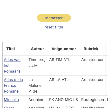
toepassen
reset filter
Titel
Auteur
Volgnummer
Rubriek
Atlas van
Timmers,
AR TIM ATL
Architectuur
het
J.J.M.
Romaans
Atlas de la
La
AR LA ATL
Architectuur
France
Malène,
Romane
P. de
Michelin
Anoniem
RK ANO MIC LS
Routegidsen