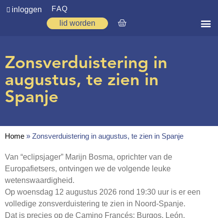
FAQ
inloggen
lid worden
Home
Zonsverduistering in
Zoeken
augustus, te zien in
Over ons
Spanje
Op weg
Spirituele reis
Home
»
Zonsverduistering in augustus, te zien in Spanje
Ervaringen
Van “eclipsjager” Marijn Bosma, oprichter van de
Regio’s
Europafietsers, ontvingen we de volgende leuke
wetenswaardigheid.
Nieuws
Op woensdag 12 augustus 2026 rond 19:30 uur is er een
volledige zonsverduistering te zien in Noord-Spanje.
Agenda
Dat is precies op de Camino Francés: Burgos, León,