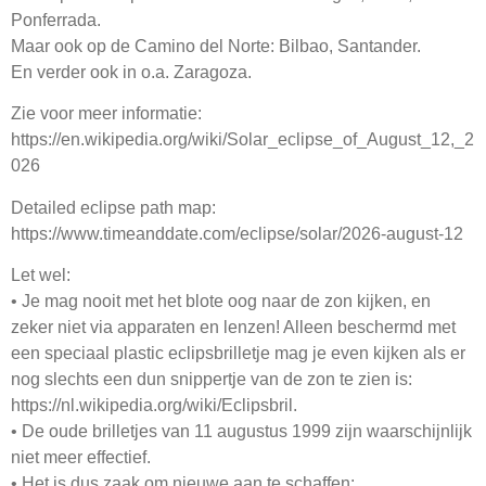
Webshop
Ponferrada.
Maar ook op de Camino del Norte: Bilbao, Santander.
Contact
En verder ook in o.a. Zaragoza.
Zie voor meer informatie:
https://en.wikipedia.org/wiki/Solar_eclipse_of_August_12,_2
026
Detailed eclipse path map:
https://www.timeanddate.com/eclipse/solar/2026-august-12
Let wel:
• Je mag nooit met het blote oog naar de zon kijken, en
zeker niet via apparaten en lenzen! Alleen beschermd met
een speciaal plastic eclipsbrilletje mag je even kijken als er
nog slechts een dun snippertje van de zon te zien is:
https://nl.wikipedia.org/wiki/Eclipsbril.
• De oude brilletjes van 11 augustus 1999 zijn waarschijnlijk
niet meer effectief.
• Het is dus zaak om nieuwe aan te schaffen: