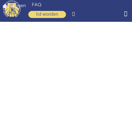
FAQ
inloggen
lid worden
Home
Zoeken
Over ons
Op weg
Spirituele reis
Ervaringen
Regio’s
Nieuws
Agenda